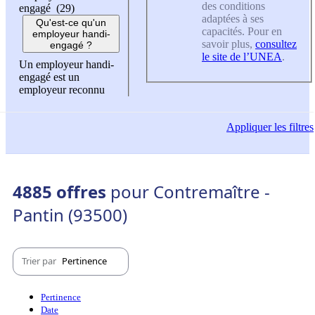
des conditions
engagé (29)
adaptées à ses
Qu'est-ce qu'un
capacités. Pour en
employeur handi-
savoir plus,
consultez
engagé ?
le site de l’UNEA
.
Un employeur handi-
engagé est un
employeur reconnu
Appliquer
les filtres
4885 offres
pour Contremaître -
Pantin (93500)
Trier par
Pertinence
Pertinence
Date