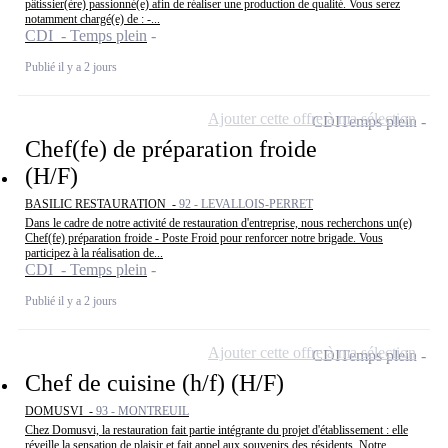
pâtissier(ère) passionné(e) afin de réaliser une production de qualité. Vous serez
notamment chargé(e) de : -...
CDI - Temps plein
Publié il y a 2 jours
Ajouter cette offre à ma sélection
CDI
Temps plein
Chef(fe) de préparation froide
(H/F)
BASILIC RESTAURATION -
92 - LEVALLOIS-PERRET
Dans le cadre de notre activité de restauration d'entreprise, nous recherchons un(e)
Chef(fe) préparation froide - Poste Froid pour renforcer notre brigade. Vous
participez à la réalisation de...
CDI - Temps plein
Publié il y a 2 jours
Ajouter cette offre à ma sélection
CDI
Temps plein
Chef de cuisine (h/f) (H/F)
DOMUSVI -
93 - MONTREUIL
Chez Domusvi, la restauration fait partie intégrante du projet d'établissement : elle
réveille la sensation de plaisir et fait appel aux souvenirs des résidents. Notre