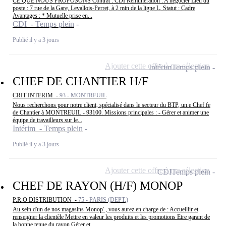
CE QUE NOUS PROPOSONS Contrat : CDI Rémunération : A négocier Lieu du
poste : 7 rue de la Gare, Levallois-Perret, à 2 min de la ligne L. Statut : Cadre
Avantages : * Mutuelle prise en...
CDI - Temps plein
Publié il y a 3 jours
Ajouter cette offre à ma sélection
Intérim
Temps plein
CHEF DE CHANTIER H/F
CRIT INTERIM -
93 - MONTREUIL
Nous recherchons pour notre client, spécialisé dans le secteur du BTP, un.e Chef.fe
de Chantier à MONTREUIL - 93100. Missions principales : - Gérer et animer une
équipe de travailleurs sur le...
Intérim - Temps plein
Publié il y a 3 jours
Ajouter cette offre à ma sélection
CDI
Temps plein
CHEF DE RAYON (H/F) MONOP
P.R.O DISTRIBUTION -
75 - PARIS (DEPT.)
Au sein d'un de nos magasins Monop' , vous aurez en charge de : Accueillir et
renseigner la clientèle Mettre en valeur les produits et les promotions Etre garant de
la bonne tenue du rayon Gérer et...