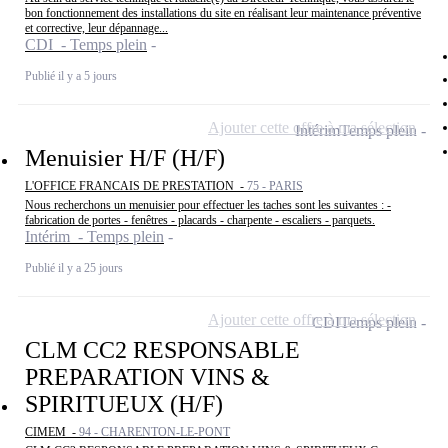
bon fonctionnement des installations du site en réalisant leur maintenance préventive
et corrective, leur dépannage...
CDI - Temps plein
Publié il y a 5 jours
Ajouter cette offre à ma sélection
Intérim
Temps plein
Menuisier H/F (H/F)
L'OFFICE FRANCAIS DE PRESTATION -
75 - PARIS
Nous recherchons un menuisier pour effectuer les taches sont les suivantes : -
fabrication de portes - fenêtres - placards - charpente - escaliers - parquets.
Intérim - Temps plein
Publié il y a 25 jours
Ajouter cette offre à ma sélection
CDI
Temps plein
CLM CC2 RESPONSABLE
PREPARATION VINS &
SPIRITUEUX (H/F)
CIMEM -
94 - CHARENTON-LE-PONT