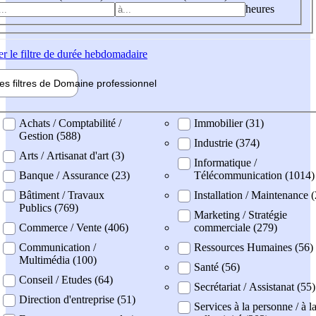
heures
er
le filtre de durée hebdomadaire
les filtres de
Domaine pro
fessionnel
ne professionel
Achats / Comptabilité /
Immobilier (31)
Gestion (588)
Industrie (374)
Arts / Artisanat d'art (3)
Informatique /
Banque / Assurance (23)
Télécommunication (1014)
Bâtiment / Travaux
Installation / Maintenance 
Publics (769)
Marketing / Stratégie
Commerce / Vente (406)
commerciale (279)
Communication /
Ressources Humaines (56)
Multimédia (100)
Santé (56)
Conseil / Etudes (64)
Secrétariat / Assistanat (55)
Direction d'entreprise (51)
Services à la personne / à l