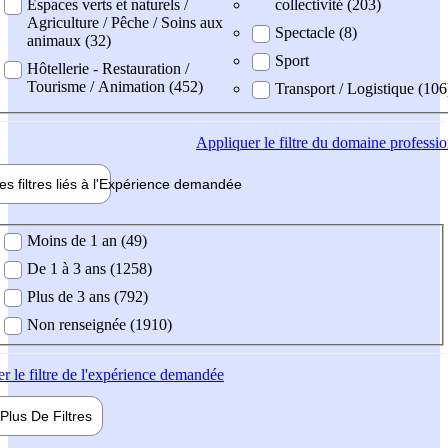
Espaces verts et naturels /
collectivité (203)
Agriculture / Pêche / Soins aux
Spectacle (8)
animaux (32)
Sport
Hôtellerie - Restauration /
Tourisme / Animation (452)
Transport / Logistique (106
Appliquer
le filtre du domaine professi
es filtres liés à l'
Expérience
demandée
ience demandée
Moins de 1 an (49)
De 1 à 3 ans (1258)
Plus de 3 ans (792)
Non renseignée (1910)
er
le filtre de l'expérience demandée
Plus De
Filtres