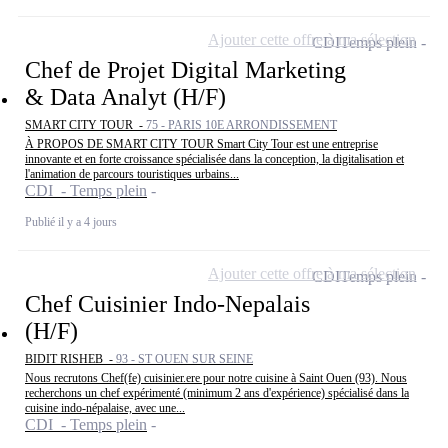
Ajouter cette offre à ma sélection
CDI
Temps plein
Chef de Projet Digital Marketing
& Data Analyt (H/F)
SMART CITY TOUR -
75 - PARIS 10E ARRONDISSEMENT
À PROPOS DE SMART CITY TOUR Smart City Tour est une entreprise
innovante et en forte croissance spécialisée dans la conception, la digitalisation et
l'animation de parcours touristiques urbains...
CDI - Temps plein
Publié il y a 4 jours
Ajouter cette offre à ma sélection
CDI
Temps plein
Chef Cuisinier Indo-Nepalais
(H/F)
BIDIT RISHEB -
93 - ST OUEN SUR SEINE
Nous recrutons Chef(fe) cuisinier.ere pour notre cuisine à Saint Ouen (93). Nous
recherchons un chef expérimenté (minimum 2 ans d'expérience) spécialisé dans la
cuisine indo-népalaise, avec une...
CDI - Temps plein