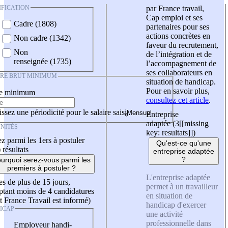
IFICATION
par France travail,
Cap emploi et ses
Cadre (1808)
partenaires pour ses
actions concrètes en
Non cadre (1342)
faveur du recrutement,
Non
de l’intégration et de
renseignée (1735)
l’accompagnement de
ses collaborateurs en
IRE BRUT MINIMUM
situation de handicap.
Pour en savoir plus,
re minimum
consultez cet article
.
ssez une périodicité pour le salaire saisi
Entreprise
adaptée (3
[[missing
NITÉS
key: resultats]]
)
z parmi les 1ers à postuler
Qu'est-ce qu'une
)
résultats
entreprise adaptée
?
urquoi serez-vous parmi les
premiers à postuler ?
L'entreprise adaptée
es de plus de 15 jours,
permet à un travailleur
tant moins de 4 candidatures
en situation de
t France Travail est informé)
handicap d'exercer
ICAP
une activité
professionnelle dans
Employeur handi-