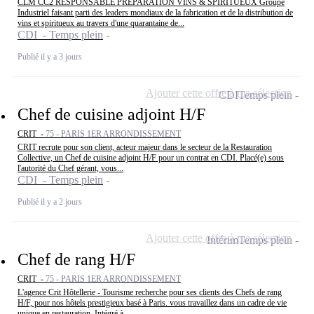
CLM CC2 RESPONSABLE PREPARATION VINS & SPIRITUEUX Groupe
Industriel faisant parti des leaders mondiaux de la fabrication et de la distribution de
vins et spiritueux au travers d'une quarantaine de...
CDI - Temps plein
Publié il y a 3 jours
Ajouter cette offre à ma sélection
CDI
Temps plein
Chef de cuisine adjoint H/F
CRIT -
75 - PARIS 1ER ARRONDISSEMENT
CRIT recrute pour son client, acteur majeur dans le secteur de la Restauration
Collective, un Chef de cuisine adjoint H/F pour un contrat en CDI. Placé(e) sous
l'autorité du Chef gérant, vous...
CDI - Temps plein
Publié il y a 2 jours
Ajouter cette offre à ma sélection
Intérim
Temps plein
Chef de rang H/F
CRIT -
75 - PARIS 1ER ARRONDISSEMENT
L'agence Crit Hôtellerie - Tourisme recherche pour ses clients des Chefs de rang
H/F, pour nos hôtels prestigieux basé à Paris. vous travaillez dans un cadre de vie
unique en restauration. Intégré à...