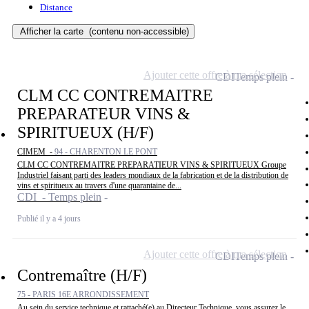
Distance
Afficher la carte
(contenu non-accessible)
Ajouter cette offre à ma sélection
CDI
Temps plein
CLM CC CONTREMAITRE
PREPARATEUR VINS &
SPIRITUEUX (H/F)
CIMEM -
94 - CHARENTON LE PONT
CLM CC CONTREMAITRE PREPARATIEUR VINS & SPIRITUEUX Groupe
Industriel faisant parti des leaders mondiaux de la fabrication et de la distribution de
vins et spiritueux au travers d'une quarantaine de...
CDI - Temps plein
Publié il y a 4 jours
Ajouter cette offre à ma sélection
CDI
Temps plein
Contremaître (H/F)
75 - PARIS 16E ARRONDISSEMENT
Au sein du service technique et rattaché(e) au Directeur Technique, vous assurez le