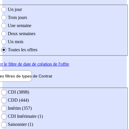
e création de l'offre
Un jour
Trois jours
Une semaine
Deux semaines
Un mois
Toutes les offres
er
le filtre de date de création de l'offre
les filtres de types de
Contrat
de contrat
CDI (3898)
CDD (444)
Intérim (357)
CDI Intérimaire (1)
Saisonnier (1)