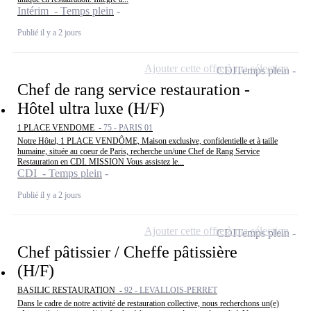
Intérim - Temps plein
Publié il y a 2 jours
Ajouter cette offre à ma sélection
CDI
Temps plein
Chef de rang service restauration -
Hôtel ultra luxe (H/F)
1 PLACE VENDOME -
75 - PARIS 01
Notre Hôtel, 1 PLACE VENDÔME, Maison exclusive, confidentielle et à taille
humaine, située au coeur de Paris, recherche un/une Chef de Rang Service
Restauration en CDI. MISSION Vous assistez le...
CDI - Temps plein
Publié il y a 2 jours
Ajouter cette offre à ma sélection
CDI
Temps plein
Chef pâtissier / Cheffe pâtissière
(H/F)
BASILIC RESTAURATION -
92 - LEVALLOIS-PERRET
Dans le cadre de notre activité de restauration collective, nous recherchons un(e)