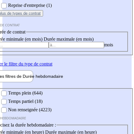
Reprise d'entreprise (1)
plus
de types de contrat
 DE CONTRAT
ée de contrat
ée minimale (en mois)
Durée maximale (en mois)
mois
er
le filtre du type de contrat
les filtres de
Durée hebdo
madaire
 hebdomadaire
Temps plein (644)
Temps partiel (18)
Non renseignée (4223)
 HEBDOMADAIRE
cisez la durée hebdomadaire :
ée minimale (en heure)
Durée maximale (en heure)