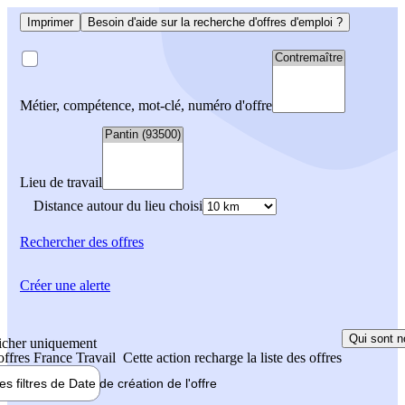
Imprimer
Besoin d'aide sur la recherche d'offres d'emploi ?
Métier, compétence, mot-clé, numéro d'offre
Lieu de travail
Distance autour du lieu choisi
Rechercher
des offres
Créer une alerte
Qui sont n
icher uniquement
 offres France Travail
Cette action recharge la liste des offres
les filtres de
Date de création
de l'offre