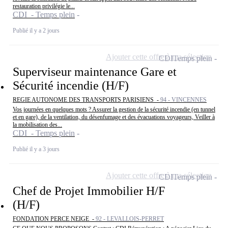
restauration privilégie le...
CDI - Temps plein
Publié il y a 2 jours
Ajouter cette offre à ma sélection
CDI
Temps plein
Superviseur maintenance Gare et
Sécurité incendie (H/F)
REGIE AUTONOME DES TRANSPORTS PARISIENS -
94 - VINCENNES
Vos journées en quelques mots ? Assurer la gestion de la sécurité incendie (en tunnel
et en gare), de la ventilation, du désenfumage et des évacuations voyageurs, Veiller à
la mobilisation des...
CDI - Temps plein
Publié il y a 3 jours
Ajouter cette offre à ma sélection
CDI
Temps plein
Chef de Projet Immobilier H/F
(H/F)
FONDATION PERCE NEIGE -
92 - LEVALLOIS-PERRET