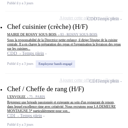
Publié il y a 3 jours
Ajouter cette offre à ma sélection
CDD
Temps plein
Chef cuisinier (crèche) (H/F)
MAIRIE DE ROSNY SOUS BOIS -
93 - ROSNY SOUS BOIS
Sous la responsabilité de la Directrice petite enfance, il dirige l'équipe de la cuisine
centrale. Il a en charge la préparation des repas et l'organisation la livraison des repas
sur les cuisines...
CDD - Temps plein
Publié il y a 3 jours
Employeur handi-engagé
Ajouter cette offre à ma sélection
CDI
Temps plein
Chef / Cheffe de rang (H/F)
L'ENVOLEE -
75 - PARIS
Rejoignez une brigade passionnée et exigeante au sein d'un restaurant de renom,
dans lequel excellence rime avec créativité. Nous recrutons pour LA DEMEURE
MONTAIGNE 5* particulièrement pour son...
CDI - Temps plein
Publié il y a 3 jours