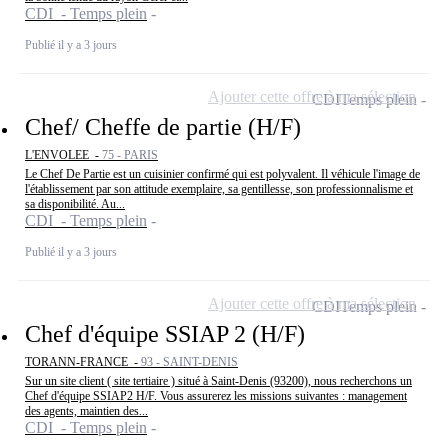
CDI - Temps plein
Publié il y a 3 jours
Ajouter cette offre à ma sélection
CDI
Temps plein
Chef/ Cheffe de partie (H/F)
L'ENVOLEE -
75 - PARIS
Le Chef De Partie est un cuisinier confirmé qui est polyvalent. Il véhicule l'image de
l'établissement par son attitude exemplaire, sa gentillesse, son professionnalisme et
sa disponibilité. Au...
CDI - Temps plein
Publié il y a 3 jours
Ajouter cette offre à ma sélection
CDI
Temps plein
Chef d'équipe SSIAP 2 (H/F)
TORANN-FRANCE -
93 - SAINT-DENIS
Sur un site client ( site tertiaire ) situé à Saint-Denis (93200), nous recherchons un
Chef d'équipe SSIAP2 H/F. Vous assurerez les missions suivantes : management
des agents, maintien des...
CDI - Temps plein