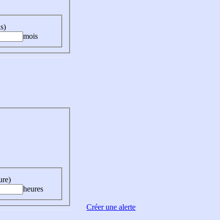
s)
mois
ure)
heures
Créer une alerte