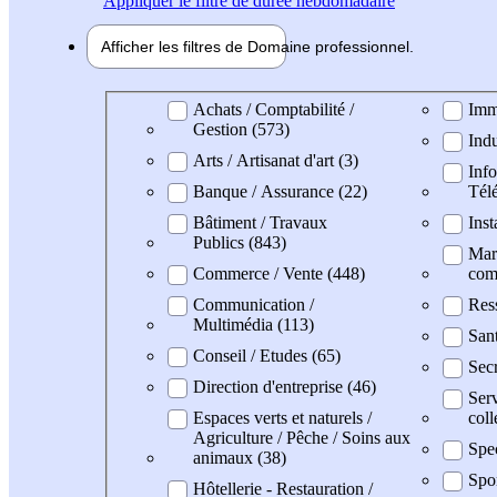
Appliquer
le filtre de durée hebdomadaire
Afficher les filtres de
Domaine pro
fessionnel
Domaine professionel
Achats / Comptabilité /
Imm
Gestion (573)
Indu
Arts / Artisanat d'art (3)
Info
Banque / Assurance (22)
Tél
Bâtiment / Travaux
Inst
Publics (843)
Mark
Commerce / Vente (448)
com
Communication /
Res
Multimédia (113)
Sant
Conseil / Etudes (65)
Secr
Direction d'entreprise (46)
Serv
Espaces verts et naturels /
coll
Agriculture / Pêche / Soins aux
Spec
animaux (38)
Spo
Hôtellerie - Restauration /