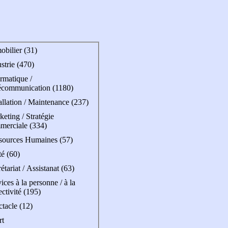
obilier (31)
strie (470)
rmatique /
écommunication (1180)
allation / Maintenance (237)
eting / Stratégie
merciale (334)
sources Humaines (57)
é (60)
étariat / Assistanat (63)
ices à la personne / à la
ectivité (195)
tacle (12)
rt