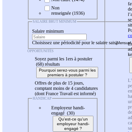
fa
Non
de
renseignée (1936)
l
se
SALAIRE BRUT MINIMUM
si
Po
Salaire minimum
co
Choisissez une périodicité pour le salaire saisi
En
ad
OPPORTUNITÉS
ke
Soyez parmi les 1ers à postuler
(68)
résultats
Pourquoi serez-vous parmi les
premiers à postuler ?
L'
Offres de plus de 15 jours,
pe
comptant moins de 4 candidatures
en
(dont France Travail est informé)
ha
HANDICAP
un
pr
Employeur handi-
de
engagé (30)
ad
Qu'est-ce qu'un
ca
employeur handi-
sa
engagé ?