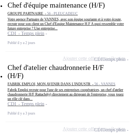
Chef d'équipe maintenance (H/F)
GROUPE PARTNAIRE -
56 - PLEUCADEUC
Votre agence Partnaire de VANNES, avec son équipe souriante et à votre écoute,
recrute pour son client un Chef d'Equipe Maintenance H.F A quoi ressemble votre
future entreprise ? Une entreprise...
CDI - Temps plein
Publié il y a 2 jours
Ajouter cette offre à ma sélection
CDI
Temps plein
Chef d'atelier chaudronnerie H/F
(H/F)
FABRIK EMPLOI, MON AVENIR DANS L'INDUSTR -
56 - VANNES
Fabrik Emploi recrute pour l'une de ses entreprises coopératrices, un chef d'atelier
chaudronnerie H/F Rattaché(e) directement au dirigeant de l'entreprise, vous jouez
un rôle clé dans...
CDI - Temps plein
Publié il y a 3 jours
Ajouter cette offre à ma sélection
CDI
Temps plein