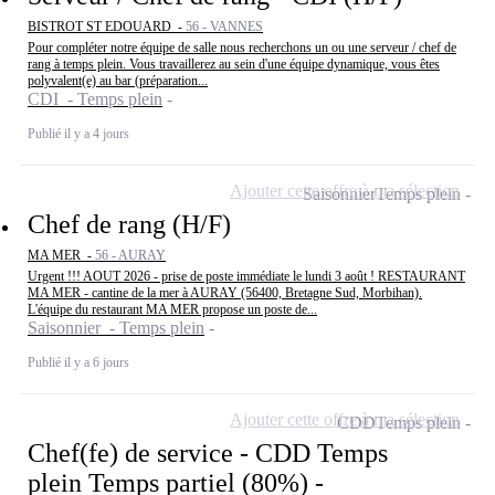
BISTROT ST EDOUARD -
56 - VANNES
Pour compléter notre équipe de salle nous recherchons un ou une serveur / chef de
rang à temps plein. Vous travaillerez au sein d'une équipe dynamique, vous êtes
polyvalent(e) au bar (préparation...
CDI - Temps plein
Publié il y a 4 jours
Ajouter cette offre à ma sélection
Saisonnier
Temps plein
Chef de rang (H/F)
MA MER -
56 - AURAY
Urgent !!! AOUT 2026 - prise de poste immédiate le lundi 3 août ! RESTAURANT
MA MER - cantine de la mer à AURAY (56400, Bretagne Sud, Morbihan).
L'équipe du restaurant MA MER propose un poste de...
Saisonnier - Temps plein
Publié il y a 6 jours
Ajouter cette offre à ma sélection
CDD
Temps plein
Chef(fe) de service - CDD Temps
plein Temps partiel (80%) -