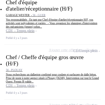
Chef d'équipe
d'atelier/réceptionnaire (H/F)
GARAGE WESTER -
56 - GUER
Vos responsabilités : En tant que Chef d'équipe d'atelier/réceptionnaire H/F, vos
activités sont polyvalentes et variées : - Vous organisez les plannings d'intervention
des mécaniciens (iennes) selon...
CDI - Temps plein
Publié il y a 3 jours
Ajouter cette offre à ma sélection
CDI
Temps plein
Chef / Cheffe d'équipe gros œuvre
(H/F)
56 - PLOUAY
Nous recherchons un dallagiste confirmé pour coulage et surfacage de dalle béton.
Prise de poste à notre agence située à Plouay (56240). Intervention sur tout le Grand
Ouest. Permis B valide...
CDI - Temps plein
Publié il y a 3 jours
Ajouter cette offre à ma sélection