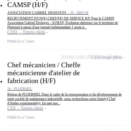
CAMSP (H/F)
ASSOCIATION GABRIEL DESHAYES -
56 - BRECH
RECRUTEMENT D'UN(E) CHEF(FE) DE SERVICE H/F Pour le CAMSP
Association Gabriel Deshayes - AURAY, Évolution ultérieure sur le territoire de
Ploërmel à raison d'une journée hebdomadaire 1 poste à...
CDD - Temps plein
Publié il y a 7 jours
Ajouter cette offre à ma sélection
CDI
Temps plein
Chef mécanicien / Cheffe
mécanicienne d'atelier de
fabrication (H/F)
56 - PLOËRMEL
Région de PLOERMEL Dans le cadre de la restructuration et du développement de
notre société de maintenance industrielle, nous recherchons notre futur(e) Chef
d'Atelier expérimenté(e). En tant que...
CDI - Temps plein
Publié il y a 7 jours