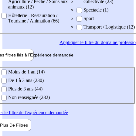
Agriculture / Pêche / Soins aux
collectivité (23)
animaux (12)
Spectacle (1)
Hôtellerie - Restauration /
Sport
Tourisme / Animation (66)
Transport / Logistique (12)
Appliquer
le filtre du domaine professi
es filtres liés à l'
Expérience
demandée
ience demandée
Moins de 1 an (14)
De 1 à 3 ans (230)
Plus de 3 ans (44)
Non renseignée (282)
er
le filtre de l'expérience demandée
Plus De
Filtres