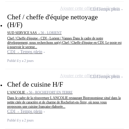
Ajouter cette offre à ma sélection
CDI
Temps plein
Chef / cheffe d'équipe nettoyage
(H/F)
SUD SERVICE SAS -
56 - LORIENT
Chef / Cheffe d'équipe - CDI - Lorient / Vannes Dans le cadre de notre
développement, nous recherchons un(e) Chef / Cheffe d'équipe en CDI. Le poste est
à pourvoir le secteur...
CDI - Temps plein
Publié il y a 2 jours
Ajouter cette offre à ma sélection
CDI
Temps plein
Chef de cuisine H/F
L'ANCOLIE -
56 - ROCHEFORT EN TERRE
Dans le cadre de la réouverture L ANCOLIE restaurant Bistronomique situé dans la
petite citée de caractère et de charme de Rochefort-en-Terre, où nous vous
proposons une cuisine française élaborée...
CDI - Temps plein
Publié il y a 2 jours