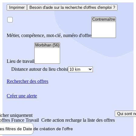
Imprimer
Besoin d'aide sur la recherche d'offres d'emploi ?
Métier, compétence, mot-clé, numéro d'offre
Lieu de travail
Distance autour du lieu choisi
Rechercher
des offres
Créer une alerte
Qui sont n
icher uniquement
 offres France Travail
Cette action recharge la liste des offres
les filtres de
Date de création
de l'offre