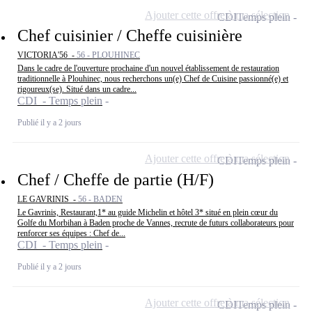
Ajouter cette offre à ma sélection
CDI
Temps plein
Chef cuisinier / Cheffe cuisinière
VICTORIA'56 -
56 - PLOUHINEC
Dans le cadre de l'ouverture prochaine d'un nouvel établissement de restauration
traditionnelle à Plouhinec, nous recherchons un(e) Chef de Cuisine passionné(e) et
rigoureux(se). Situé dans un cadre...
CDI - Temps plein
Publié il y a 2 jours
Ajouter cette offre à ma sélection
CDI
Temps plein
Chef / Cheffe de partie (H/F)
LE GAVRINIS -
56 - BADEN
Le Gavrinis, Restaurant,1* au guide Michelin et hôtel 3* situé en plein cœur du
Golfe du Morbihan à Baden proche de Vannes, recrute de futurs collaborateurs pour
renforcer ses équipes : Chef de...
CDI - Temps plein
Publié il y a 2 jours
Ajouter cette offre à ma sélection
CDI
Temps plein