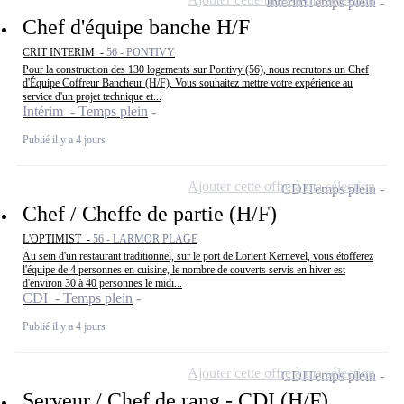
Intérim
Temps plein
Chef d'équipe banche H/F
CRIT INTERIM -
56 - PONTIVY
Pour la construction des 130 logements sur Pontivy (56), nous recrutons un Chef
d'Équipe Coffreur Bancheur (H/F). Vous souhaitez mettre votre expérience au
service d'un projet technique et...
Intérim - Temps plein
Publié il y a 4 jours
Ajouter cette offre à ma sélection
CDI
Temps plein
Chef / Cheffe de partie (H/F)
L'OPTIMIST -
56 - LARMOR PLAGE
Au sein d'un restaurant traditionnel, sur le port de Lorient Kernevel, vous étofferez
l'équipe de 4 personnes en cuisine, le nombre de couverts servis en hiver est
d'environ 30 à 40 personnes le midi...
CDI - Temps plein
Publié il y a 4 jours
Ajouter cette offre à ma sélection
CDI
Temps plein
Serveur / Chef de rang - CDI (H/F)