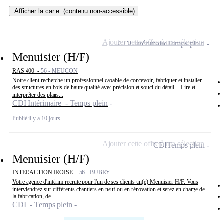
Afficher la carte
(contenu non-accessible)
Ajouter cette offre à ma sélection
CDI Intérimaire
Temps plein
Menuisier (H/F)
RAS 400 -
56 - MEUCON
Notre client recherche un professionnel capable de concevoir, fabriquer et installer
des structures en bois de haute qualité avec précision et souci du détail. - Lire et
interpréter des plans...
CDI Intérimaire - Temps plein
Publié il y a 10 jours
Ajouter cette offre à ma sélection
CDI
Temps plein
Menuisier (H/F)
INTERACTION IROISE -
56 - BUBRY
Votre agence d'intérim recrute pour l'un de ses clients un(e) Menuisier H/F. Vous
interviendrez sur différents chantiers en neuf ou en rénovation et serez en charge de
la fabrication, de...
CDI - Temps plein