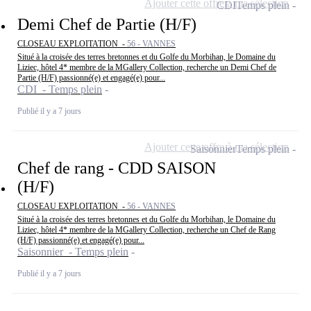
Ajouter cette offre à ma sélection
CDI
Temps plein
Demi Chef de Partie (H/F)
CLOSEAU EXPLOITATION -
56 - VANNES
Situé à la croisée des terres bretonnes et du Golfe du Morbihan, le Domaine du
Liziec, hôtel 4* membre de la MGallery Collection, recherche un Demi Chef de
Partie (H/F) passionné(e) et engagé(e) pour...
CDI - Temps plein
Publié il y a 7 jours
Ajouter cette offre à ma sélection
Saisonnier
Temps plein
Chef de rang - CDD SAISON
(H/F)
CLOSEAU EXPLOITATION -
56 - VANNES
Situé à la croisée des terres bretonnes et du Golfe du Morbihan, le Domaine du
Liziec, hôtel 4* membre de la MGallery Collection, recherche un Chef de Rang
(H/F) passionné(e) et engagé(e) pour...
Saisonnier - Temps plein
Publié il y a 7 jours