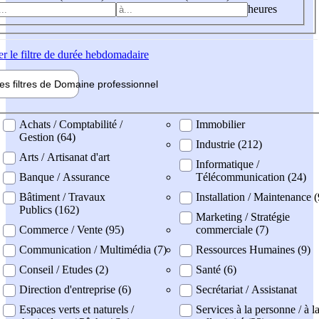
heures
er
le filtre de durée hebdomadaire
les filtres de
Domaine pro
fessionnel
ne professionel
Achats / Comptabilité /
Immobilier
Gestion (64)
Industrie (212)
Arts / Artisanat d'art
Informatique /
Banque / Assurance
Télécommunication (24)
Bâtiment / Travaux
Installation / Maintenance 
Publics (162)
Marketing / Stratégie
Commerce / Vente (95)
commerciale (7)
Communication / Multimédia (7)
Ressources Humaines (9)
Conseil / Etudes (2)
Santé (6)
Direction d'entreprise (6)
Secrétariat / Assistanat
Espaces verts et naturels /
Services à la personne / à l