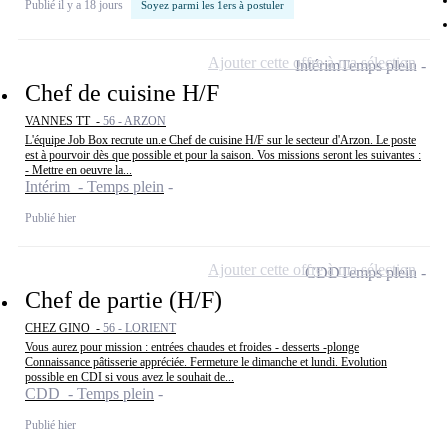
Publié il y a 18 jours
Soyez parmi les 1ers à postuler
Ajouter cette offre à ma sélection
Intérim
Temps plein
Chef de cuisine H/F
VANNES TT -
56 - ARZON
L'équipe Job Box recrute un.e Chef de cuisine H/F sur le secteur d'Arzon. Le poste
est à pourvoir dès que possible et pour la saison. Vos missions seront les suivantes :
- Mettre en oeuvre la...
Intérim - Temps plein
Publié hier
Ajouter cette offre à ma sélection
CDD
Temps plein
Chef de partie (H/F)
CHEZ GINO -
56 - LORIENT
Vous aurez pour mission : entrées chaudes et froides - desserts -plonge
Connaissance pâtisserie appréciée. Fermeture le dimanche et lundi. Evolution
possible en CDI si vous avez le souhait de...
CDD - Temps plein
Publié hier