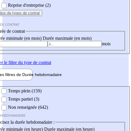
Reprise d'entreprise (2)
plus
de types de contrat
 DE CONTRAT
ée de contrat
ée minimale (en mois)
Durée maximale (en mois)
mois
er
le filtre du type de contrat
les filtres de
Durée hebdo
madaire
 hebdomadaire
Temps plein (159)
Temps partiel (3)
Non renseignée (642)
 HEBDOMADAIRE
cisez la durée hebdomadaire :
ée minimale (en heure)
Durée maximale (en heure)