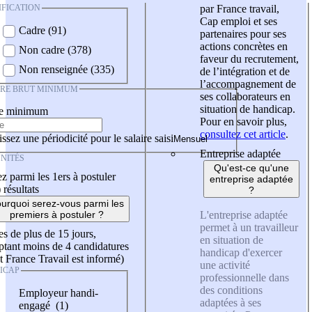
IFICATION
par France travail,
Cap emploi et ses
Cadre (91)
partenaires pour ses
actions concrètes en
Non cadre (378)
faveur du recrutement,
Non renseignée (335)
de l’intégration et de
l’accompagnement de
IRE BRUT MINIMUM
ses collaborateurs en
situation de handicap.
re minimum
Pour en savoir plus,
consultez cet article
.
ssez une périodicité pour le salaire saisi
Entreprise adaptée
NITÉS
Qu'est-ce qu'une
z parmi les 1ers à postuler
entreprise adaptée
)
résultats
?
urquoi serez-vous parmi les
L'entreprise adaptée
premiers à postuler ?
permet à un travailleur
es de plus de 15 jours,
en situation de
tant moins de 4 candidatures
handicap d'exercer
t France Travail est informé)
une activité
ICAP
professionnelle dans
des conditions
Employeur handi-
adaptées à ses
engagé (1)