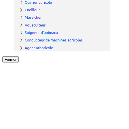
Fermer
Fermer
le détail de l'offre
/
Offre
sur
Offre précéden