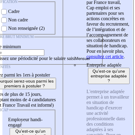
IFICATION
par France travail,
Cap emploi et ses
Cadre
partenaires pour ses
actions concrètes en
Non cadre
faveur du recrutement,
Non renseignée (2)
de l’intégration et de
l’accompagnement de
IRE BRUT MINIMUM
ses collaborateurs en
situation de handicap.
re minimum
Pour en savoir plus,
consultez cet article
.
ssez une périodicité pour le salaire saisi
Entreprise adaptée
NITÉS
Qu'est-ce qu'une
z parmi les 1ers à postuler
entreprise adaptée
?
urquoi serez-vous parmi les
premiers à postuler ?
L'entreprise adaptée
es de plus de 15 jours,
permet à un travailleur
tant moins de 4 candidatures
en situation de
t France Travail est informé)
handicap d'exercer
ICAP
une activité
professionnelle dans
Employeur handi-
des conditions
engagé
adaptées à ses
Qu'est-ce qu'un
capacités. Pour en