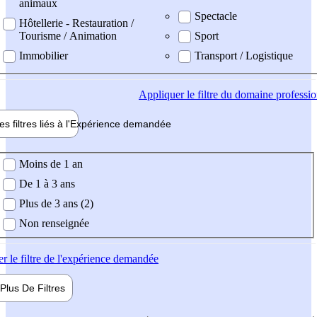
animaux
Spectacle
Hôtellerie - Restauration /
Tourisme / Animation
Sport
Immobilier
Transport / Logistique
Appliquer
le filtre du domaine professi
es filtres liés à l'
Expérience
demandée
ience demandée
Moins de 1 an
De 1 à 3 ans
Plus de 3 ans (2)
Non renseignée
er
le filtre de l'expérience demandée
Plus De
Filtres