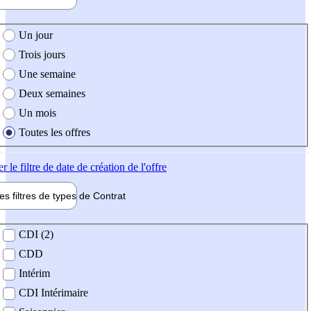
e création de l'offre
Un jour
Trois jours
Une semaine
Deux semaines
Un mois
Toutes les offres
er
le filtre de date de création de l'offre
les filtres de types de
Contrat
de contrat
CDI (2)
CDD
Intérim
CDI Intérimaire