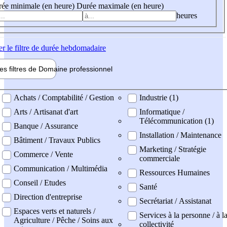
ée minimale (en heure)
Durée maximale (en heure)
heures
er
le filtre de durée hebdomadaire
les filtres de
Domaine pro
fessionnel
ne professionel
Achats / Comptabilité / Gestion
Industrie (1)
Arts / Artisanat d'art
Informatique /
Télécommunication (1)
Banque / Assurance
Installation / Maintenance
Bâtiment / Travaux Publics
Marketing / Stratégie
Commerce / Vente
commerciale
Communication / Multimédia
Ressources Humaines
Conseil / Etudes
Santé
Direction d'entreprise
Secrétariat / Assistanat
Espaces verts et naturels /
Services à la personne / à l
Agriculture / Pêche / Soins aux
collectivité