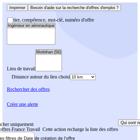
Imprimer
Besoin d'aide sur la recherche d'offres d'emploi ?
Métier, compétence, mot-clé, numéro d'offre
Lieu de travail
Distance autour du lieu choisi
Rechercher
des offres
Créer une alerte
Qui sont n
icher uniquement
 offres France Travail
Cette action recharge la liste des offres
les filtres de
Date de création
de l'offre