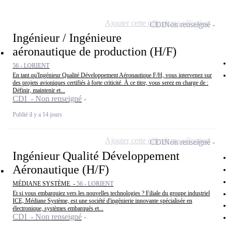
Ajouter cette offre à ma sélection
CDI
Non renseigné
Ingénieur / Ingénieure
aéronautique de production (H/F)
56 - LORIENT
En tant qu'Ingénieur Qualité Développement Aéronautique F/H, vous intervenez sur
des projets avioniques certifiés à forte criticité. À ce titre, vous serez en charge de :
Définir, maintenir et...
CDI - Non renseigné
Publié il y a 14 jours
Ajouter cette offre à ma sélection
CDI
Non renseigné
Ingénieur Qualité Développement
Aéronautique (H/F)
MÉDIANE SYSTÈME -
56 - LORIENT
Et si vous embarquiez vers les nouvelles technologies ? Filiale du groupe industriel
ICE, Médiane Système, est une société d'ingénierie innovante spécialisée en
électronique, systèmes embarqués et...
CDI - Non renseigné