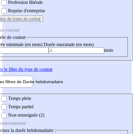
Profession libérale
Reprise d'entreprise
plus
de types de contrat
 DE CONTRAT
ée de contrat
ée minimale (en mois)
Durée maximale (en mois)
mois
er
le filtre du type de contrat
les filtres de
Durée hebdo
madaire
 hebdomadaire
Temps plein
Temps partiel
Non renseignée (2)
 HEBDOMADAIRE
cisez la durée hebdomadaire :