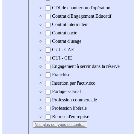
CDI de chantier ou d'opération
Contrat d'Engagement Educatif
Contrat intermittent
Contrat pacte
Contrat d'usage
CUI - CAE
CUI - CIE
Engagement à servir dans la réserve
Franchise
Insertion par l'activ.éco.
Portage salarial
Profession commerciale
Profession libérale
Reprise d'entreprise
Voir plus
de types de contrat