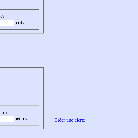
s)
mois
ure)
heures
Créer une alerte