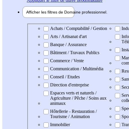
Appliquer
le filtre de durée hebdomadaire
Afficher les filtres de
Domaine pro
fessionnel
Domaine professionel
Achats / Comptabilité / Gestion
Indu
Arts / Artisanat d'art
Info
Tél
Banque / Assurance
Inst
Bâtiment / Travaux Publics
Mark
Commerce / Vente
com
Communication / Multimédia
Res
Conseil / Etudes
San
Direction d'entreprise
Secr
Espaces verts et naturels /
Serv
Agriculture / Pêche / Soins aux
coll
animaux
Spe
Hôtellerie - Restauration /
Tourisme / Animation
Spo
Immobilier
Tran