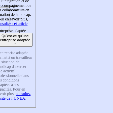
 l’intégration et de
’accompagnement de
s collaborateurs en
tuation de handicap.
ur en savoir plus,
nsultez cet article
.
treprise adaptée
Qu'est-ce qu'une
entreprise adaptée
?
entreprise adaptée
rmet à un travailleur
 situation de
ndicap d'exercer
e activité
ofessionnelle dans
s conditions
aptées à ses
pacités. Pour en
voir plus,
consultez
 site de l’UNEA
.