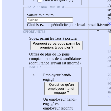
de
l
SALAIRE BRUT MINIMUM
se
si
Salaire minimum
Po
co
Choisissez une périodicité pour le salaire saisi
En
OPPORTUNITÉS
Soyez parmi les 1ers à postuler
Pourquoi serez-vous parmi les
premiers à postuler ?
L'
Offres de plus de 15 jours,
pe
comptant moins de 4 candidatures
en
(dont France Travail est informé)
ha
HANDICAP
un
pr
Employeur handi-
de
engagé
ad
Qu'est-ce qu'un
ca
employeur handi-
sa
engagé ?
le
Un employeur handi-
engagé est un
employeur reconnu