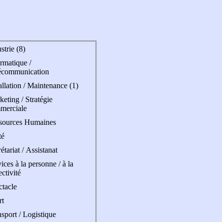
strie (8)
rmatique /
écommunication
allation / Maintenance (1)
eting / Stratégie
merciale
sources Humaines
té
étariat / Assistanat
ices à la personne / à la
ectivité
ctacle
rt
sport / Logistique