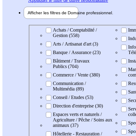
Appliquer
le filtre de durée hebdomadaire
Afficher les filtres de
Domaine pro
fessionnel
Domaine professionel
Achats / Comptabilité /
Imm
Gestion (558)
Indu
Arts / Artisanat d'art (3)
Info
Banque / Assurance (23)
Tél
Bâtiment / Travaux
Inst
Publics (704)
Mark
Commerce / Vente (380)
com
Communication /
Res
Multimédia (89)
Sant
Conseil / Etudes (53)
Secr
Direction d'entreprise (30)
Serv
Espaces verts et naturels /
coll
Agriculture / Pêche / Soins aux
Spec
animaux (37)
Spo
Hôtellerie - Restauration /