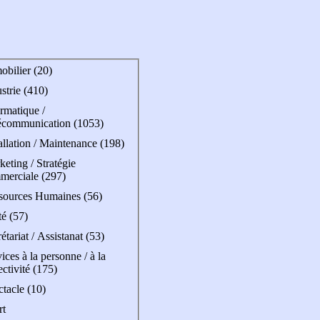
obilier (20)
strie (410)
rmatique /
écommunication (1053)
allation / Maintenance (198)
eting / Stratégie
merciale (297)
sources Humaines (56)
é (57)
étariat / Assistanat (53)
ices à la personne / à la
ectivité (175)
tacle (10)
rt