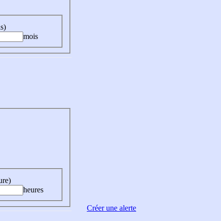
s)
mois
ure)
heures
Créer une alerte