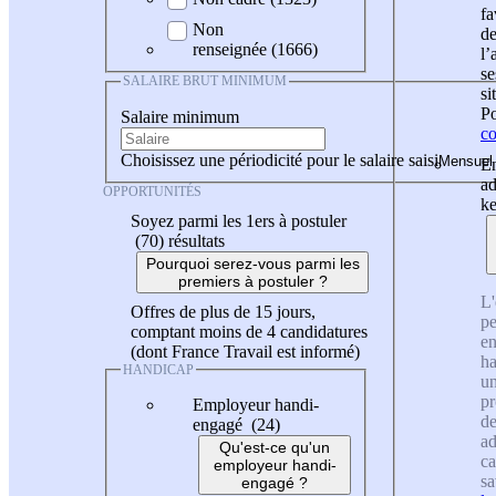
fa
Non
de
renseignée (1666)
l
se
SALAIRE BRUT MINIMUM
si
Po
Salaire minimum
co
Choisissez une périodicité pour le salaire saisi
En
ad
OPPORTUNITÉS
ke
Soyez parmi les 1ers à postuler
(70)
résultats
Pourquoi serez-vous parmi les
premiers à postuler ?
L'
Offres de plus de 15 jours,
pe
comptant moins de 4 candidatures
en
(dont France Travail est informé)
ha
HANDICAP
un
pr
Employeur handi-
de
engagé (24)
ad
Qu'est-ce qu'un
ca
employeur handi-
sa
engagé ?