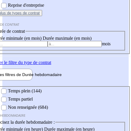
Reprise d'entreprise
plus
de types de contrat
 DE CONTRAT
ée de contrat
ée minimale (en mois)
Durée maximale (en mois)
mois
er
le filtre du type de contrat
les filtres de
Durée hebdo
madaire
 hebdomadaire
Temps plein (144)
Temps partiel
Non renseignée (684)
 HEBDOMADAIRE
cisez la durée hebdomadaire :
ée minimale (en heure)
Durée maximale (en heure)