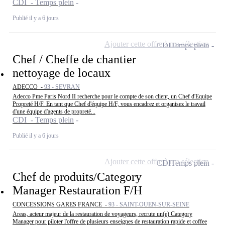
CDI - Temps plein
Publié il y a 6 jours
Ajouter cette offre à ma sélection
CDI
Temps plein
Chef / Cheffe de chantier
nettoyage de locaux
ADECCO -
93 - SEVRAN
Adecco Pme Paris Nord II recherche pour le compte de son client, un Chef d'Equipe
Propreté H/F. En tant que Chef d'équipe H/F, vous encadrez et organisez le travail
d'une équipe d'agents de propreté...
CDI - Temps plein
Publié il y a 6 jours
Ajouter cette offre à ma sélection
CDI
Temps plein
Chef de produits/Category
Manager Restauration F/H
CONCESSIONS GARES FRANCE -
93 - SAINT-OUEN-SUR-SEINE
Areas, acteur majeur de la restauration de voyageurs, recrute un(e) Category
Manager pour piloter l'offre de plusieurs enseignes de restauration rapide et coffee