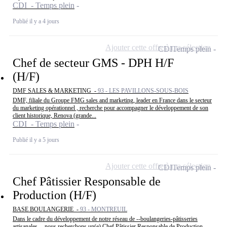
CDI - Temps plein
Publié il y a 4 jours
Ajouter cette offre à ma sélection
CDI
Temps plein
Chef de secteur GMS - DPH H/F
(H/F)
DMF SALES & MARKETING -
93 - LES PAVILLONS-SOUS-BOIS
DMF, filiale du Groupe FMG sales and marketing, leader en France dans le secteur
du marketing opérationnel , recherche pour accompagner le développement de son
client historique, Renova (grande...
CDI - Temps plein
Publié il y a 5 jours
Ajouter cette offre à ma sélection
CDI
Temps plein
Chef Pâtissier Responsable de
Production (H/F)
BASE BOULANGERIE -
93 - MONTREUIL
Dans le cadre du développement de notre réseau de --boulangeries-pâtisseries
artisanales--, nous recherchons un(e) Chef Pâtissier Responsable de Production