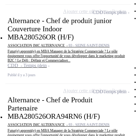
Ajouter cette offre à ma sélection
CDD
Temps plein
Alternance - Chef de produit junior
Couverture Indoor
MBA280526OR (H/F)
ASSOCIATION IMC ALTERNANCE -
93 - SEINE-SAINT-DENIS
Futur(e) apprenti(e) en MBA Manager de la Stratégie Commerciale ? Le pôle
équipement vous offre l'opportunité de vous développer dans le marketing produit
B2C ! Le Défi : Définir et Commercialiser...
CDD - Temps plein
Publié il y a 3 jours
Ajouter cette offre à ma sélection
CDD
Temps plein
Alternance - Chef de Produit
Partenaire
MBA280526ORA94RN6 (H/F)
ASSOCIATION IMC ALTERNANCE -
93 - SEINE-SAINT-DENIS
Futur(e) apprenti(e) en MBA Manager de la Stratégie Commerciale ? Le pôle
équipement vous offre l'opportunité de vous développer dans le marketing produit