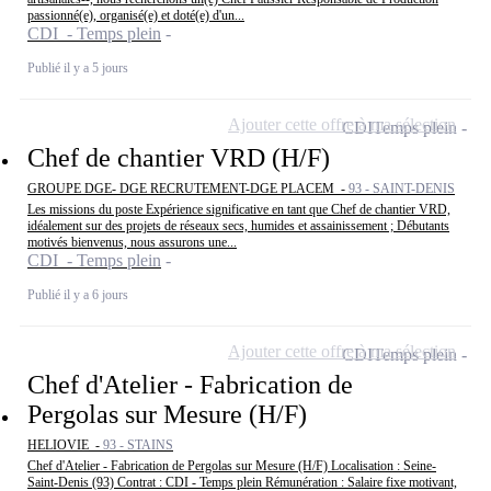
passionné(e), organisé(e) et doté(e) d'un...
CDI - Temps plein
Publié il y a 5 jours
Ajouter cette offre à ma sélection
CDI
Temps plein
Chef de chantier VRD (H/F)
GROUPE DGE- DGE RECRUTEMENT-DGE PLACEM -
93 - SAINT-DENIS
Les missions du poste Expérience significative en tant que Chef de chantier VRD,
idéalement sur des projets de réseaux secs, humides et assainissement ; Débutants
motivés bienvenus, nous assurons une...
CDI - Temps plein
Publié il y a 6 jours
Ajouter cette offre à ma sélection
CDI
Temps plein
Chef d'Atelier - Fabrication de
Pergolas sur Mesure (H/F)
HELIOVIE -
93 - STAINS
Chef d'Atelier - Fabrication de Pergolas sur Mesure (H/F) Localisation : Seine-
Saint-Denis (93) Contrat : CDI - Temps plein Rémunération : Salaire fixe motivant,