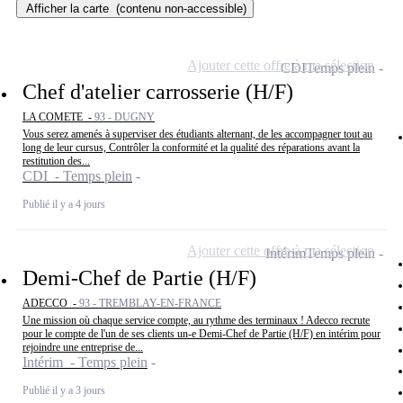
Afficher la carte
(contenu non-accessible)
Ajouter cette offre à ma sélection
CDI
Temps plein
Chef d'atelier carrosserie (H/F)
LA COMETE -
93 - DUGNY
Vous serez amenés à superviser des étudiants alternant, de les accompagner tout au
long de leur cursus, Contrôler la conformité et la qualité des réparations avant la
restitution des...
CDI - Temps plein
Publié il y a 4 jours
Ajouter cette offre à ma sélection
Intérim
Temps plein
Demi-Chef de Partie (H/F)
ADECCO -
93 - TREMBLAY-EN-FRANCE
Une mission où chaque service compte, au rythme des terminaux ! Adecco recrute
pour le compte de l'un de ses clients un-e Demi-Chef de Partie (H/F) en intérim pour
rejoindre une entreprise de...
Intérim - Temps plein
Publié il y a 3 jours