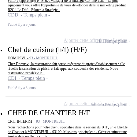
Futur(e) apprenti(e) en MBA Manager de la Stratégie Commerciale ? Le pôle
équipement vous offre l'opportunité de vous développer dans le marketing produit
B2C ! Le Défi : Piloter la Stratégie...
CDD - Temps plein
Publié il y a 3 jours
Ajouter cette offre à ma sélection
CDI
Temps plein
Chef de cuisine (h/f) (H/F)
DOMUSVI -
93 - MONTREUIL
Chez Domusvi, la restauration fait partie intégrante du projet d'établissement : elle
réveille la sensation de plaisir et fait appel aux souvenirs des résidents. Notre
restauration privilégie le...
CDI - Temps plein
Publié il y a 3 jours
Ajouter cette offre à ma sélection
Intérim
Temps plein
CHEF DE CHANTIER H/F
CRIT INTERIM -
93 - MONTREUIL
Nous recherchons pour notre client, spécialisé dans le secteur du BTP, un.e Chef.fe
de Chantier à MONTREUIL - 93100. Missions principales : - Gérer et animer une
équipe de travailleurs sur le...