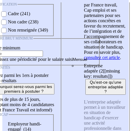
IFICATION
par France travail,
Cap emploi et ses
Cadre (241)
partenaires pour ses
actions concrètes en
Non cadre (238)
faveur du recrutement,
Non renseignée (349)
de l’intégration et de
l’accompagnement de
IRE BRUT MINIMUM
ses collaborateurs en
situation de handicap.
re minimum
Pour en savoir plus,
consultez cet article
.
ssez une périodicité pour le salaire saisi
Entreprise
NITÉS
adaptée (2
[[missing
z parmi les 1ers à postuler
key: resultats]]
)
)
résultats
Qu'est-ce qu'une
urquoi serez-vous parmi les
entreprise adaptée
premiers à postuler ?
?
es de plus de 15 jours,
L'entreprise adaptée
tant moins de 4 candidatures
permet à un travailleur
t France Travail est informé)
en situation de
ICAP
handicap d'exercer
une activité
Employeur handi-
professionnelle dans
engagé (14)