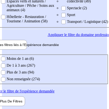
Espaces verts et naturels /
collectivité (49)
Agriculture / Pêche / Soins aux
Spectacle (2)
animaux (4)
Sport
Hôtellerie - Restauration /
Tourisme / Animation (58)
Transport / Logistique (42)
Appliquer
le filtre du domaine professi
es filtres liés à l'
Expérience
demandée
ience demandée
Moins de 1 an (6)
De 1 à 3 ans (267)
Plus de 3 ans (94)
Non renseignée (274)
er
le filtre de l'expérience demandée
Plus De
Filtres