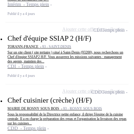
Intérim - Temps plein
Publié il y a 4 jours
Ajouter cette offre à ma sélection
CDI
Temps plein
Chef d'équipe SSIAP 2 (H/F)
TORANN-FRANCE -
93 - SAINT-DENIS
Sur un site client ( site tertiaire ) situé à Saint-Denis (93200), nous recherchons un
Chef d'équipe SSIAP2 H/F. Vous assurerez les missions suivantes : management
des agents, maintien des...
CDI - Temps plein
Publié il y a 4 jours
Ajouter cette offre à ma sélection
CDD
Temps plein
Chef cuisinier (crèche) (H/F)
MAIRIE DE ROSNY SOUS BOIS -
93 - ROSNY SOUS BOIS
Sous la responsabilité de la Directrice petite enfance, il dirige l'équipe de la cuisine
centrale. Il a en charge la préparation des repas et l'organisation la livraison des repas
sur les cuisines...
CDD - Temps plein