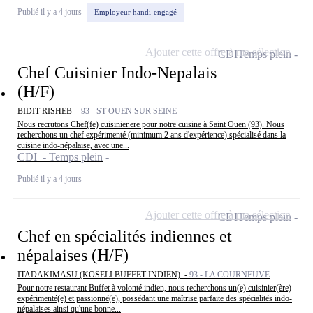
Publié il y a 4 jours
Employeur handi-engagé
Ajouter cette offre à ma sélection
CDI
Temps plein
Chef Cuisinier Indo-Nepalais
(H/F)
BIDIT RISHEB -
93 - ST OUEN SUR SEINE
Nous recrutons Chef(fe) cuisinier.ere pour notre cuisine à Saint Ouen (93). Nous
recherchons un chef expérimenté (minimum 2 ans d'expérience) spécialisé dans la
cuisine indo-népalaise, avec une...
CDI - Temps plein
Publié il y a 4 jours
Ajouter cette offre à ma sélection
CDI
Temps plein
Chef en spécialités indiennes et
népalaises (H/F)
ITADAKIMASU (KOSELI BUFFET INDIEN) -
93 - LA COURNEUVE
Pour notre restaurant Buffet à volonté indien, nous recherchons un(e) cuisinier(ère)
expérimenté(e) et passionné(e), possédant une maîtrise parfaite des spécialités indo-
népalaises ainsi qu'une bonne...