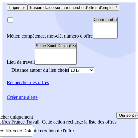
Imprimer
Besoin d'aide sur la recherche d'offres d'emploi ?
Métier, compétence, mot-clé, numéro d'offre
Lieu de travail
Distance autour du lieu choisi
Rechercher
des offres
Créer une alerte
Qui sont n
icher uniquement
 offres France Travail
Cette action recharge la liste des offres
les filtres de
Date de création
de l'offre