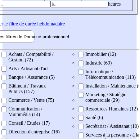
heures
er
le filtre de durée hebdomadaire
les filtres de
Domaine pro
fessionnel
ne professionel
Achats / Comptabilité /
Immobilier (12)
Gestion (72)
Industrie (69)
Arts / Artisanat d'art
Informatique /
Banque / Assurance (5)
Télécommunication (113)
Bâtiment / Travaux
Installation / Maintenance 
Publics (157)
Marketing / Stratégie
Commerce / Vente (75)
commerciale (29)
Communication /
Ressources Humaines (12)
Multimédia (14)
Santé (6)
Conseil / Etudes (17)
Secrétariat / Assistanat (10)
Direction d'entreprise (16)
Services à la personne / à l