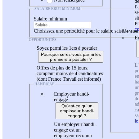
de
l
SALAIRE BRUT MINIMUM
se
si
Salaire minimum
Po
co
Choisissez une périodicité pour le salaire saisi
En
OPPORTUNITÉS
Soyez parmi les 1ers à postuler
Pourquoi serez-vous parmi les
premiers à postuler ?
L'
Offres de plus de 15 jours,
pe
comptant moins de 4 candidatures
en
(dont France Travail est informé)
ha
HANDICAP
un
pr
Employeur handi-
de
engagé
ad
Qu'est-ce qu'un
ca
employeur handi-
sa
engagé ?
le
Un employeur handi-
engagé est un
employeur reconnu