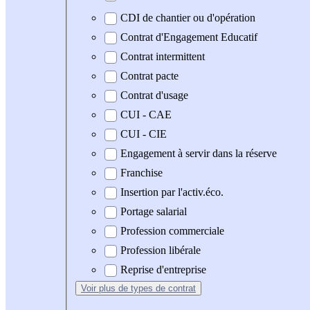
CDI de chantier ou d'opération
Contrat d'Engagement Educatif
Contrat intermittent
Contrat pacte
Contrat d'usage
CUI - CAE
CUI - CIE
Engagement à servir dans la réserve
Franchise
Insertion par l'activ.éco.
Portage salarial
Profession commerciale
Profession libérale
Reprise d'entreprise
Voir plus
de types de contrat