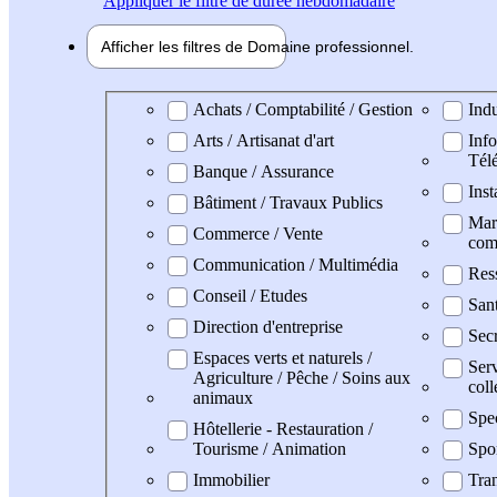
Appliquer
le filtre de durée hebdomadaire
Afficher les filtres de
Domaine pro
fessionnel
Domaine professionel
Achats / Comptabilité / Gestion
Indu
Arts / Artisanat d'art
Info
Tél
Banque / Assurance
Inst
Bâtiment / Travaux Publics
Mark
Commerce / Vente
com
Communication / Multimédia
Res
Conseil / Etudes
San
Direction d'entreprise
Secr
Espaces verts et naturels /
Serv
Agriculture / Pêche / Soins aux
coll
animaux
Spe
Hôtellerie - Restauration /
Tourisme / Animation
Spo
Immobilier
Tran