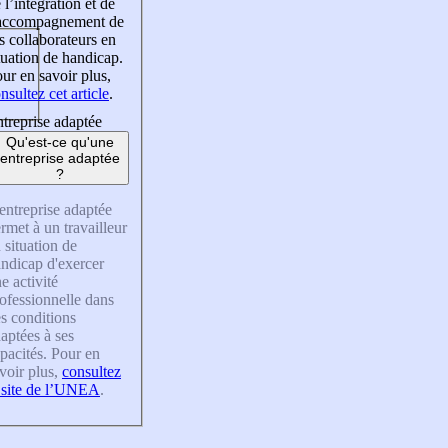
 l’intégration et de
’accompagnement de
s collaborateurs en
tuation de handicap.
ur en savoir plus,
nsultez cet article
.
treprise adaptée
Qu'est-ce qu'une
entreprise adaptée
?
entreprise adaptée
rmet à un travailleur
 situation de
ndicap d'exercer
e activité
ofessionnelle dans
s conditions
aptées à ses
pacités. Pour en
voir plus,
consultez
 site de l’UNEA
.