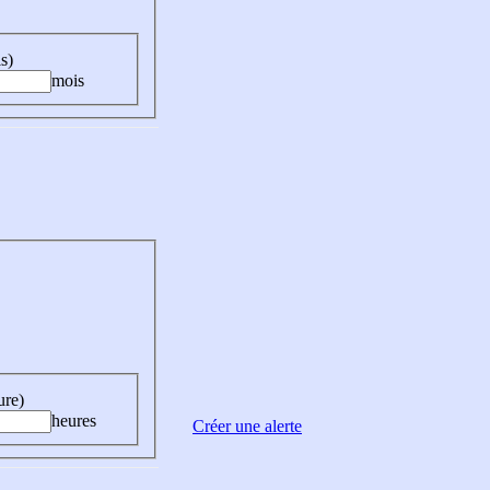
s)
mois
ure)
heures
Créer une alerte