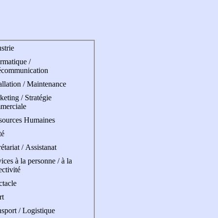
strie
rmatique /
écommunication
allation / Maintenance
eting / Stratégie
merciale
sources Humaines
té
étariat / Assistanat
ices à la personne / à la
ectivité
ctacle
rt
sport / Logistique