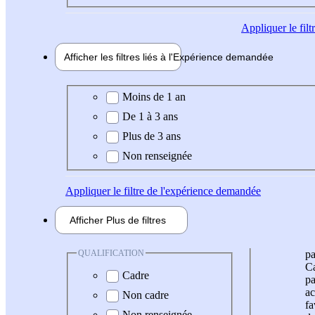
Appliquer
le fil
Afficher les filtres liés à l'
Expérience
demandée
Expérience demandée
Moins de 1 an
De 1 à 3 ans
Plus de 3 ans
Non renseignée
Appliquer
le filtre de l'expérience demandée
Afficher
Plus de
filtres
QUALIFICATION
pa
Ca
Cadre
pa
ac
Non cadre
fa
Non renseignée