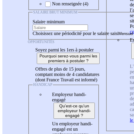
Non renseignée (4)
de
l
SALAIRE BRUT MINIMUM
se
si
Salaire minimum
Po
co
Choisissez une périodicité pour le salaire saisi
En
OPPORTUNITÉS
Soyez parmi les 1ers à postuler
Pourquoi serez-vous parmi les
premiers à postuler ?
L'
Offres de plus de 15 jours,
pe
comptant moins de 4 candidatures
en
(dont France Travail est informé)
ha
HANDICAP
un
pr
Employeur handi-
de
engagé
ad
Qu'est-ce qu'un
ca
employeur handi-
sa
engagé ?
le
Un employeur handi-
engagé est un