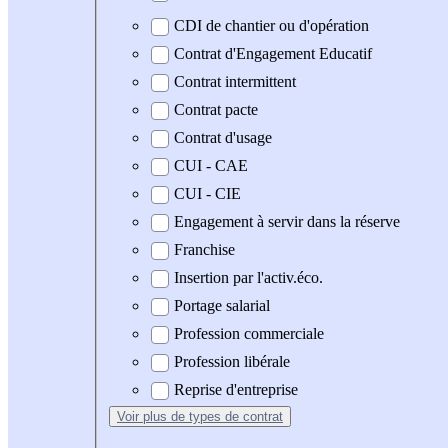
CDI de chantier ou d'opération
Contrat d'Engagement Educatif
Contrat intermittent
Contrat pacte
Contrat d'usage
CUI - CAE
CUI - CIE
Engagement à servir dans la réserve
Franchise
Insertion par l'activ.éco.
Portage salarial
Profession commerciale
Profession libérale
Reprise d'entreprise
Voir plus
de types de contrat