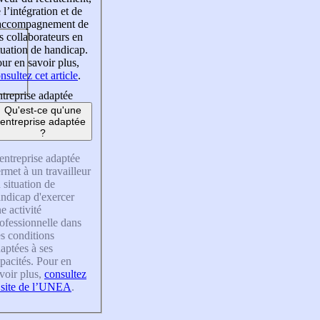
 l’intégration et de
’accompagnement de
s collaborateurs en
tuation de handicap.
ur en savoir plus,
nsultez cet article
.
treprise adaptée
Qu'est-ce qu'une
entreprise adaptée
?
entreprise adaptée
rmet à un travailleur
 situation de
ndicap d'exercer
e activité
ofessionnelle dans
s conditions
aptées à ses
pacités. Pour en
voir plus,
consultez
 site de l’UNEA
.