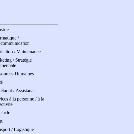
strie
rmatique /
écommunication
allation / Maintenance
eting / Stratégie
merciale
sources Humaines
té
étariat / Assistanat
ices à la personne / à la
ectivité
ctacle
rt
sport / Logistique