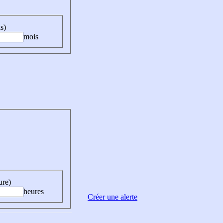
s)
mois
ure)
heures
Créer une alerte