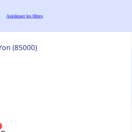
Appliquer
les filtres
-Yon (85000)