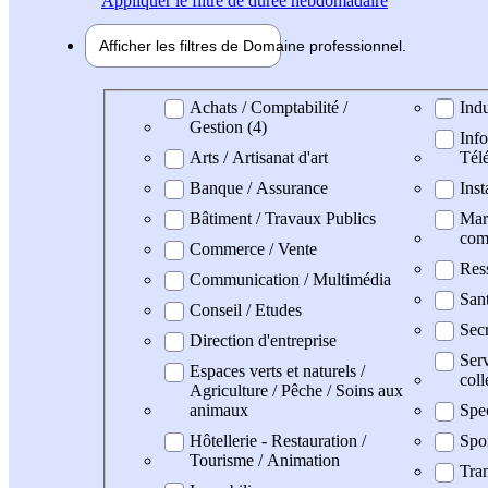
Appliquer
le filtre de durée hebdomadaire
Afficher les filtres de
Domaine pro
fessionnel
Domaine professionel
Achats / Comptabilité /
Indu
Gestion (4)
Info
Arts / Artisanat d'art
Tél
Banque / Assurance
Inst
Bâtiment / Travaux Publics
Mark
com
Commerce / Vente
Res
Communication / Multimédia
San
Conseil / Etudes
Secr
Direction d'entreprise
Serv
Espaces verts et naturels /
coll
Agriculture / Pêche / Soins aux
animaux
Spe
Hôtellerie - Restauration /
Spo
Tourisme / Animation
Tran