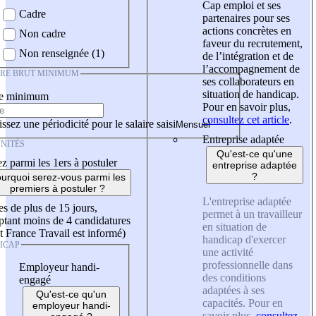
Cap emploi et ses
Cadre
partenaires pour ses
actions concrètes en
Non cadre
faveur du recrutement,
Non renseignée (1)
de l’intégration et de
l’accompagnement de
IRE BRUT MINIMUM
ses collaborateurs en
situation de handicap.
re minimum
Pour en savoir plus,
consultez cet article
.
ssez une périodicité pour le salaire saisi
Entreprise adaptée
NITÉS
Qu'est-ce qu'une
z parmi les 1ers à postuler
entreprise adaptée
?
urquoi serez-vous parmi les
premiers à postuler ?
L'entreprise adaptée
es de plus de 15 jours,
permet à un travailleur
tant moins de 4 candidatures
en situation de
t France Travail est informé)
handicap d'exercer
ICAP
une activité
professionnelle dans
Employeur handi-
des conditions
engagé
adaptées à ses
Qu'est-ce qu'un
capacités. Pour en
employeur handi-
savoir plus,
consultez