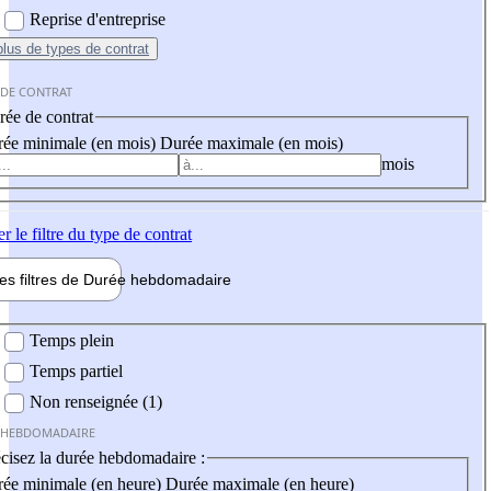
Reprise d'entreprise
plus
de types de contrat
 DE CONTRAT
ée de contrat
ée minimale (en mois)
Durée maximale (en mois)
mois
er
le filtre du type de contrat
les filtres de
Durée hebdo
madaire
 hebdomadaire
Temps plein
Temps partiel
Non renseignée (1)
 HEBDOMADAIRE
cisez la durée hebdomadaire :
ée minimale (en heure)
Durée maximale (en heure)