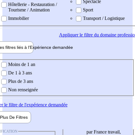
Spectacle
Hôtellerie - Restauration /
Tourisme / Animation
Sport
Immobilier
Transport / Logistique
Appliquer
le filtre du domaine professi
es filtres liés à l'
Expérience
demandée
ience demandée
Moins de 1 an
De 1 à 3 ans
Plus de 3 ans
Non renseignée
er
le filtre de l'expérience demandée
Plus De
Filtres
IFICATION
par France travail,