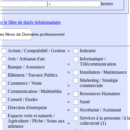
heures
er
le filtre de durée hebdomadaire
les filtres de
Domaine pro
fessionnel
ne professionel
Achats / Comptabilité / Gestion
Industrie
Arts / Artisanat d'art
Informatique /
Télécommunication
Banque / Assurance
Installation / Maintenance
Bâtiment / Travaux Publics
Marketing / Stratégie
Commerce / Vente
commerciale
Communication / Multimédia
Ressources Humaines
Conseil / Etudes
Santé
Direction d'entreprise
Secrétariat / Assistanat
Espaces verts et naturels /
Services à la personne / à l
Agriculture / Pêche / Soins aux
collectivité (1)
animaux