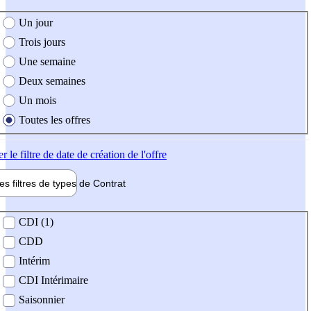
e création de l'offre
Un jour
Trois jours
Une semaine
Deux semaines
Un mois
Toutes les offres
er
le filtre de date de création de l'offre
les filtres de types de
Contrat
de contrat
CDI (1)
CDD
Intérim
CDI Intérimaire
Saisonnier