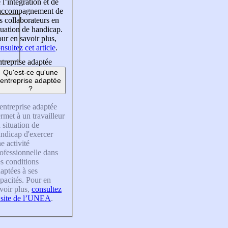
 l’intégration et de
’accompagnement de
s collaborateurs en
tuation de handicap.
ur en savoir plus,
nsultez cet article
.
treprise adaptée
Qu'est-ce qu'une
entreprise adaptée
?
entreprise adaptée
rmet à un travailleur
 situation de
ndicap d'exercer
e activité
ofessionnelle dans
s conditions
aptées à ses
pacités. Pour en
voir plus,
consultez
 site de l’UNEA
.