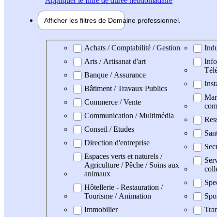
Appliquer
le filtre de durée hebdomadaire
Afficher les filtres de
Domaine pro
fessionnel
Domaine professionel
Achats / Comptabilité / Gestion
Indu
Arts / Artisanat d'art
Info
Tél
Banque / Assurance
Inst
Bâtiment / Travaux Publics
Mark
Commerce / Vente
com
Communication / Multimédia
Res
Conseil / Etudes
San
Direction d'entreprise
Secr
Espaces verts et naturels /
Serv
Agriculture / Pêche / Soins aux
coll
animaux
Spe
Hôtellerie - Restauration /
Tourisme / Animation
Spo
Immobilier
Tran