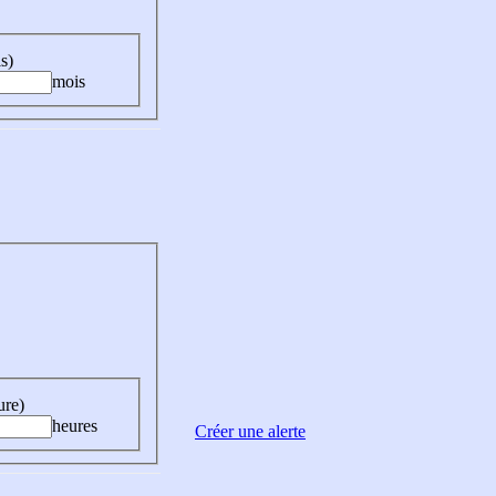
s)
mois
ure)
heures
Créer une alerte