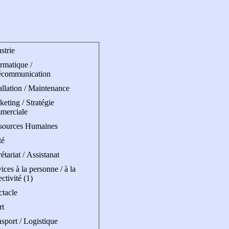
strie
rmatique /
écommunication
allation / Maintenance
eting / Stratégie
merciale
sources Humaines
té
étariat / Assistanat
ices à la personne / à la
ectivité (1)
ctacle
rt
sport / Logistique