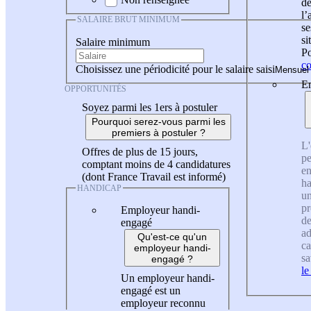
de
l
SALAIRE BRUT MINIMUM
se
si
Salaire minimum
Po
co
Choisissez une périodicité pour le salaire saisi
En
OPPORTUNITÉS
Soyez parmi les 1ers à postuler
Pourquoi serez-vous parmi les
premiers à postuler ?
L'
Offres de plus de 15 jours,
pe
comptant moins de 4 candidatures
en
(dont France Travail est informé)
ha
HANDICAP
un
pr
Employeur handi-
de
engagé
ad
Qu'est-ce qu'un
ca
employeur handi-
sa
engagé ?
le
Un employeur handi-
engagé est un
employeur reconnu