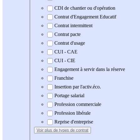
CDI de chantier ou d'opération
Contrat d'Engagement Educatif
Contrat intermittent
Contrat pacte
Contrat d'usage
CUI - CAE
CUI - CIE
Engagement à servir dans la réserve
Franchise
Insertion par l'activ.éco.
Portage salarial
Profession commerciale
Profession libérale
Reprise d'entreprise
Voir plus
de types de contrat