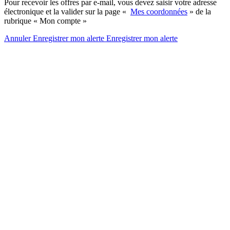
Pour recevoir les offres par e-mail, vous devez saisir votre adresse
électronique et la valider sur la page «
Mes coordonnées
» de la
rubrique « Mon compte »
Annuler
Enregistrer mon alerte
Enregistrer
mon alerte