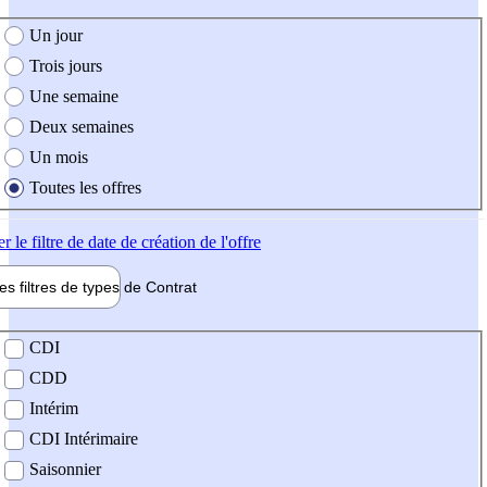
e création de l'offre
Un jour
Trois jours
Une semaine
Deux semaines
Un mois
Toutes les offres
er
le filtre de date de création de l'offre
les filtres de types de
Contrat
de contrat
CDI
CDD
Intérim
CDI Intérimaire
Saisonnier