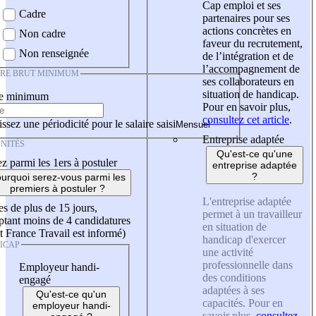
Cap emploi et ses
Cadre
partenaires pour ses
actions concrètes en
Non cadre
faveur du recrutement,
Non renseignée
de l’intégration et de
l’accompagnement de
IRE BRUT MINIMUM
ses collaborateurs en
situation de handicap.
re minimum
Pour en savoir plus,
consultez cet article
.
ssez une périodicité pour le salaire saisi
Entreprise adaptée
NITÉS
Qu'est-ce qu'une
z parmi les 1ers à postuler
entreprise adaptée
?
urquoi serez-vous parmi les
premiers à postuler ?
L'entreprise adaptée
es de plus de 15 jours,
permet à un travailleur
tant moins de 4 candidatures
en situation de
t France Travail est informé)
handicap d'exercer
ICAP
une activité
professionnelle dans
Employeur handi-
des conditions
engagé
adaptées à ses
Qu'est-ce qu'un
capacités. Pour en
employeur handi-
savoir plus,
consultez