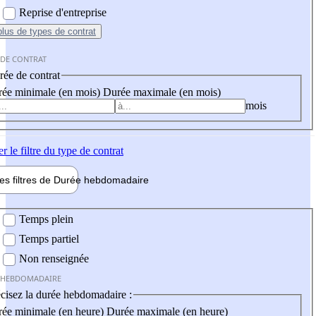
Reprise d'entreprise
plus
de types de contrat
 DE CONTRAT
ée de contrat
ée minimale (en mois)
Durée maximale (en mois)
mois
er
le filtre du type de contrat
les filtres de
Durée hebdo
madaire
 hebdomadaire
Temps plein
Temps partiel
Non renseignée
 HEBDOMADAIRE
cisez la durée hebdomadaire :
ée minimale (en heure)
Durée maximale (en heure)