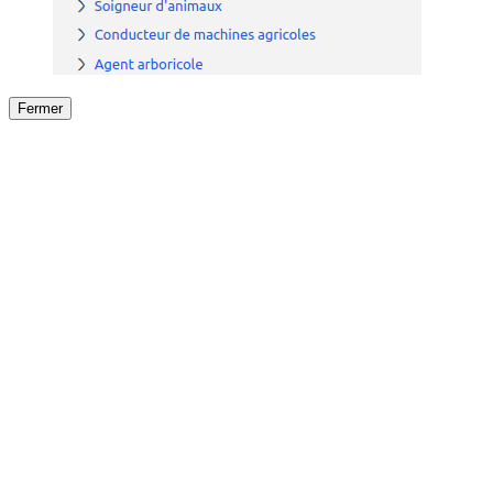
Fermer
Fermer
le détail de l'offre
/
Offre
sur
Offre précéden