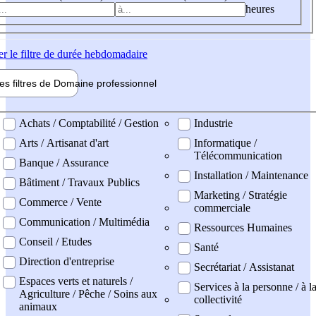
heures
er
le filtre de durée hebdomadaire
les filtres de
Domaine pro
fessionnel
ne professionel
Achats / Comptabilité / Gestion
Industrie
Arts / Artisanat d'art
Informatique /
Télécommunication
Banque / Assurance
Installation / Maintenance
Bâtiment / Travaux Publics
Marketing / Stratégie
Commerce / Vente
commerciale
Communication / Multimédia
Ressources Humaines
Conseil / Etudes
Santé
Direction d'entreprise
Secrétariat / Assistanat
Espaces verts et naturels /
Services à la personne / à l
Agriculture / Pêche / Soins aux
collectivité
animaux