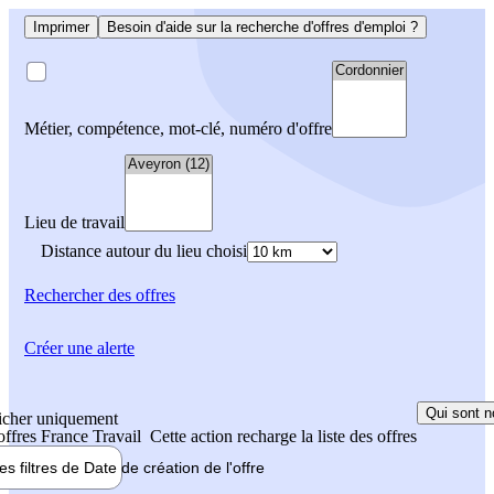
Imprimer
Besoin d'aide sur la recherche d'offres d'emploi ?
Métier, compétence, mot-clé, numéro d'offre
Lieu de travail
Distance autour du lieu choisi
Rechercher
des offres
Créer une alerte
Qui sont n
icher uniquement
 offres France Travail
Cette action recharge la liste des offres
les filtres de
Date de création
de l'offre