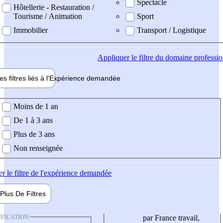
Spectacle
Hôtellerie - Restauration /
Tourisme / Animation
Sport
Immobilier
Transport / Logistique
Appliquer
le filtre du domaine professi
es filtres liés à l'
Expérience
demandée
ience demandée
Moins de 1 an
De 1 à 3 ans
Plus de 3 ans
Non renseignée
er
le filtre de l'expérience demandée
Plus De
Filtres
IFICATION
par France travail,