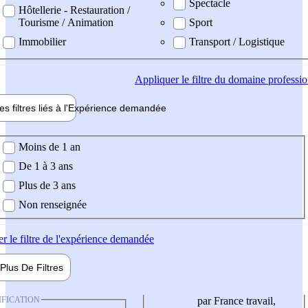
Spectacle
Hôtellerie - Restauration /
Tourisme / Animation
Sport
Immobilier
Transport / Logistique
Appliquer
le filtre du domaine professi
es filtres liés à l'
Expérience
demandée
ience demandée
Moins de 1 an
De 1 à 3 ans
Plus de 3 ans
Non renseignée
er
le filtre de l'expérience demandée
Plus De
Filtres
IFICATION
par France travail,