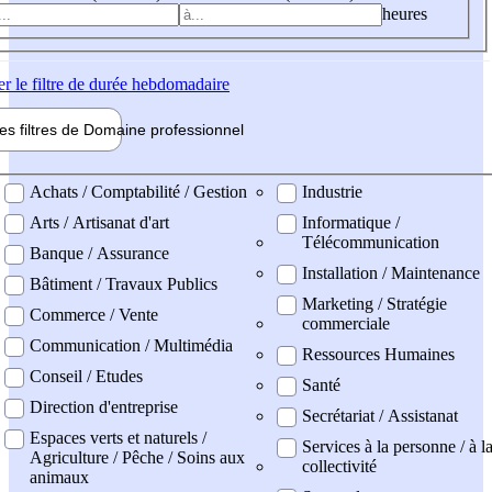
heures
er
le filtre de durée hebdomadaire
les filtres de
Domaine pro
fessionnel
ne professionel
Achats / Comptabilité / Gestion
Industrie
Arts / Artisanat d'art
Informatique /
Télécommunication
Banque / Assurance
Installation / Maintenance
Bâtiment / Travaux Publics
Marketing / Stratégie
Commerce / Vente
commerciale
Communication / Multimédia
Ressources Humaines
Conseil / Etudes
Santé
Direction d'entreprise
Secrétariat / Assistanat
Espaces verts et naturels /
Services à la personne / à l
Agriculture / Pêche / Soins aux
collectivité
animaux