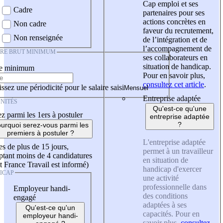
Cap emploi et ses
Cadre
partenaires pour ses
actions concrètes en
Non cadre
faveur du recrutement,
Non renseignée
de l’intégration et de
l’accompagnement de
IRE BRUT MINIMUM
ses collaborateurs en
situation de handicap.
re minimum
Pour en savoir plus,
consultez cet article
.
ssez une périodicité pour le salaire saisi
Entreprise adaptée
NITÉS
Qu'est-ce qu'une
z parmi les 1ers à postuler
entreprise adaptée
?
urquoi serez-vous parmi les
premiers à postuler ?
L'entreprise adaptée
es de plus de 15 jours,
permet à un travailleur
tant moins de 4 candidatures
en situation de
t France Travail est informé)
handicap d'exercer
ICAP
une activité
professionnelle dans
Employeur handi-
des conditions
engagé
adaptées à ses
Qu'est-ce qu'un
capacités. Pour en
employeur handi-
savoir plus,
consultez