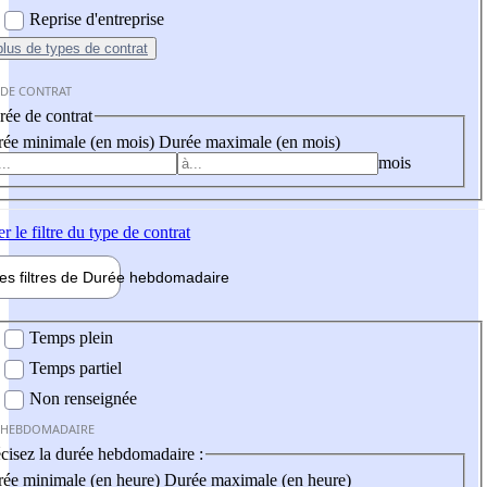
Reprise d'entreprise
plus
de types de contrat
 DE CONTRAT
ée de contrat
ée minimale (en mois)
Durée maximale (en mois)
mois
er
le filtre du type de contrat
les filtres de
Durée hebdo
madaire
 hebdomadaire
Temps plein
Temps partiel
Non renseignée
 HEBDOMADAIRE
cisez la durée hebdomadaire :
ée minimale (en heure)
Durée maximale (en heure)