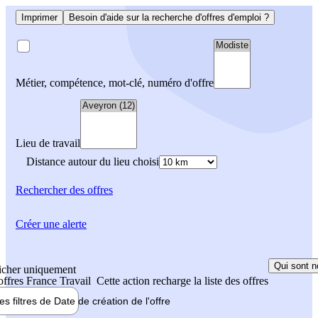
Imprimer
Besoin d'aide sur la recherche d'offres d'emploi ?
Métier, compétence, mot-clé, numéro d'offre
Lieu de travail
Distance autour du lieu choisi
Rechercher
des offres
Créer une alerte
Qui sont n
icher uniquement
 offres France Travail
Cette action recharge la liste des offres
les filtres de
Date de création
de l'offre