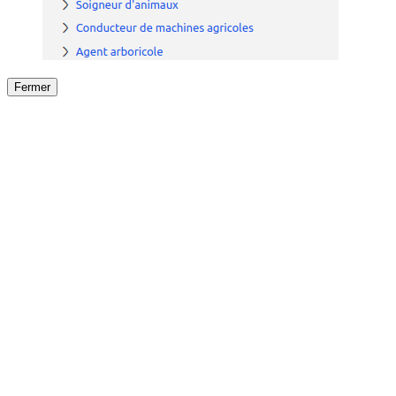
Fermer
Fermer
le détail de l'offre
/
Offre
sur
Offre précéden