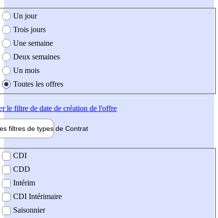
e création de l'offre
Un jour
Trois jours
Une semaine
Deux semaines
Un mois
Toutes les offres
er
le filtre de date de création de l'offre
les filtres de types de
Contrat
de contrat
CDI
CDD
Intérim
CDI Intérimaire
Saisonnier