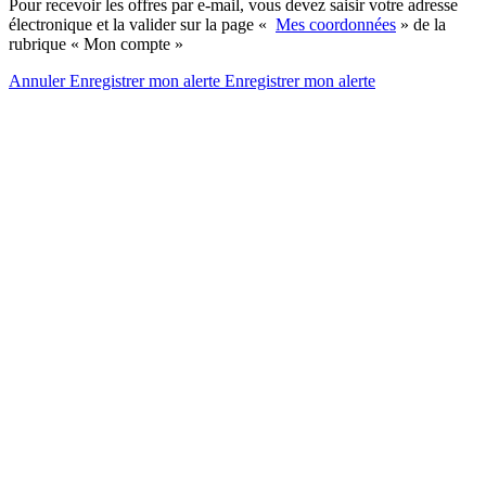
Pour recevoir les offres par e-mail, vous devez saisir votre adresse
électronique et la valider sur la page «
Mes coordonnées
» de la
rubrique « Mon compte »
Annuler
Enregistrer mon alerte
Enregistrer
mon alerte