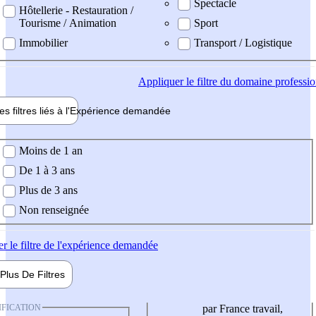
Spectacle
Hôtellerie - Restauration /
Tourisme / Animation
Sport
Immobilier
Transport / Logistique
Appliquer
le filtre du domaine professi
es filtres liés à l'
Expérience
demandée
ience demandée
Moins de 1 an
De 1 à 3 ans
Plus de 3 ans
Non renseignée
er
le filtre de l'expérience demandée
Plus De
Filtres
IFICATION
par France travail,