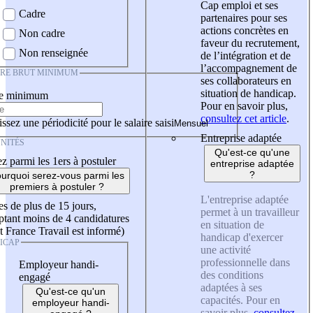
Cap emploi et ses
Cadre
partenaires pour ses
actions concrètes en
Non cadre
faveur du recrutement,
Non renseignée
de l’intégration et de
l’accompagnement de
IRE BRUT MINIMUM
ses collaborateurs en
situation de handicap.
re minimum
Pour en savoir plus,
consultez cet article
.
ssez une périodicité pour le salaire saisi
Entreprise adaptée
NITÉS
Qu'est-ce qu'une
z parmi les 1ers à postuler
entreprise adaptée
?
urquoi serez-vous parmi les
premiers à postuler ?
L'entreprise adaptée
es de plus de 15 jours,
permet à un travailleur
tant moins de 4 candidatures
en situation de
t France Travail est informé)
handicap d'exercer
ICAP
une activité
professionnelle dans
Employeur handi-
des conditions
engagé
adaptées à ses
Qu'est-ce qu'un
capacités. Pour en
employeur handi-
savoir plus,
consultez