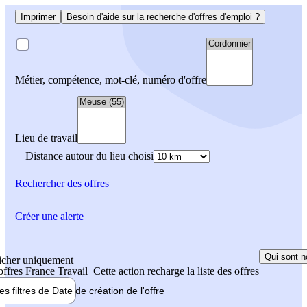
Imprimer
Besoin d'aide sur la recherche d'offres d'emploi ?
Métier, compétence, mot-clé, numéro d'offre
Lieu de travail
Distance autour du lieu choisi
Rechercher
des offres
Créer une alerte
Qui sont n
icher uniquement
 offres France Travail
Cette action recharge la liste des offres
les filtres de
Date de création
de l'offre