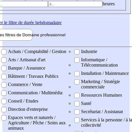
heures
er
le filtre de durée hebdomadaire
les filtres de
Domaine pro
fessionnel
ne professionel
Achats / Comptabilité / Gestion
Industrie
Arts / Artisanat d'art
Informatique /
Télécommunication
Banque / Assurance
Installation / Maintenance
Bâtiment / Travaux Publics
Marketing / Stratégie
Commerce / Vente
commerciale
Communication / Multimédia
Ressources Humaines
Conseil / Etudes
Santé
Direction d'entreprise
Secrétariat / Assistanat
Espaces verts et naturels /
Services à la personne / à l
Agriculture / Pêche / Soins aux
collectivité
animaux