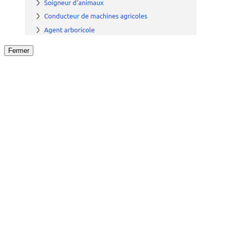
Fermer
Fermer
le détail de l'offre
/
Offre
sur
Offre précéden