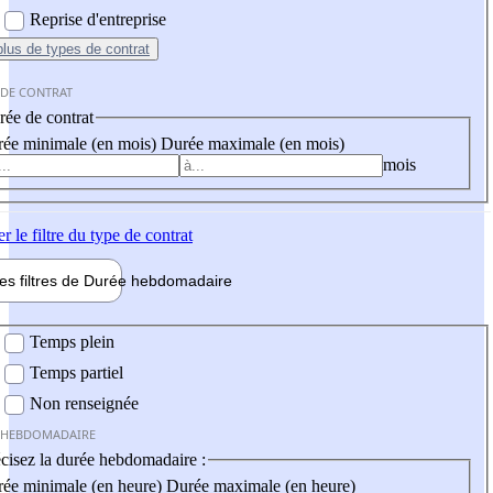
Reprise d'entreprise
plus
de types de contrat
 DE CONTRAT
ée de contrat
ée minimale (en mois)
Durée maximale (en mois)
mois
er
le filtre du type de contrat
les filtres de
Durée hebdo
madaire
 hebdomadaire
Temps plein
Temps partiel
Non renseignée
 HEBDOMADAIRE
cisez la durée hebdomadaire :
ée minimale (en heure)
Durée maximale (en heure)