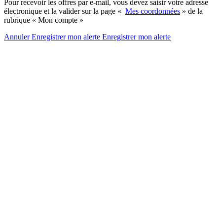
Pour recevoir les offres par e-mail, vous devez saisir votre adresse
électronique et la valider sur la page «
Mes coordonnées
» de la
rubrique « Mon compte »
Annuler
Enregistrer mon alerte
Enregistrer
mon alerte