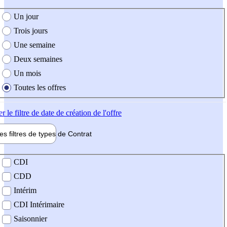
e création de l'offre
Un jour
Trois jours
Une semaine
Deux semaines
Un mois
Toutes les offres
er
le filtre de date de création de l'offre
les filtres de types de
Contrat
de contrat
CDI
CDD
Intérim
CDI Intérimaire
Saisonnier