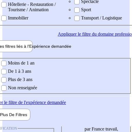
Spectacle
Hôtellerie - Restauration /
Tourisme / Animation
Sport
Immobilier
Transport / Logistique
Appliquer
le filtre du domaine professi
es filtres liés à l'
Expérience
demandée
ience demandée
Moins de 1 an
De 1 à 3 ans
Plus de 3 ans
Non renseignée
er
le filtre de l'expérience demandée
Plus De
Filtres
IFICATION
par France travail,