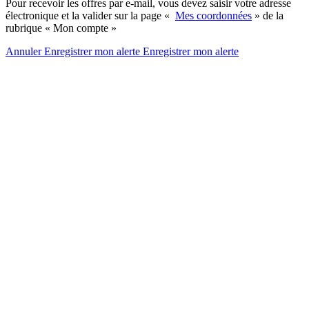
Pour recevoir les offres par e-mail, vous devez saisir votre adresse
électronique et la valider sur la page «
Mes coordonnées
» de la
rubrique « Mon compte »
Annuler
Enregistrer mon alerte
Enregistrer
mon alerte