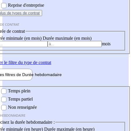
Reprise d'entreprise
plus
de types de contrat
 DE CONTRAT
ée de contrat
ée minimale (en mois)
Durée maximale (en mois)
mois
er
le filtre du type de contrat
les filtres de
Durée hebdo
madaire
 hebdomadaire
Temps plein
Temps partiel
Non renseignée
 HEBDOMADAIRE
cisez la durée hebdomadaire :
ée minimale (en heure)
Durée maximale (en heure)