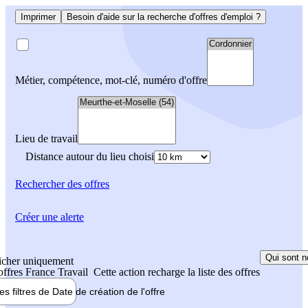
Imprimer
Besoin d'aide sur la recherche d'offres d'emploi ?
Métier, compétence, mot-clé, numéro d'offre
Lieu de travail
Distance autour du lieu choisi
Rechercher
des offres
Créer une alerte
Qui sont n
icher uniquement
 offres France Travail
Cette action recharge la liste des offres
les filtres de
Date de création
de l'offre