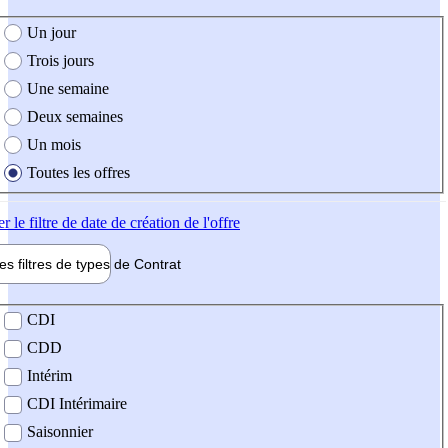
e création de l'offre
Un jour
Trois jours
Une semaine
Deux semaines
Un mois
Toutes les offres
er
le filtre de date de création de l'offre
les filtres de types de
Contrat
de contrat
CDI
CDD
Intérim
CDI Intérimaire
Saisonnier