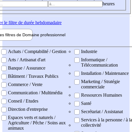
heures
er
le filtre de durée hebdomadaire
les filtres de
Domaine pro
fessionnel
ne professionel
Achats / Comptabilité / Gestion
Industrie
Arts / Artisanat d'art
Informatique /
Télécommunication
Banque / Assurance
Installation / Maintenance
Bâtiment / Travaux Publics
Marketing / Stratégie
Commerce / Vente
commerciale
Communication / Multimédia
Ressources Humaines
Conseil / Etudes
Santé
Direction d'entreprise
Secrétariat / Assistanat
Espaces verts et naturels /
Services à la personne / à l
Agriculture / Pêche / Soins aux
collectivité
animaux