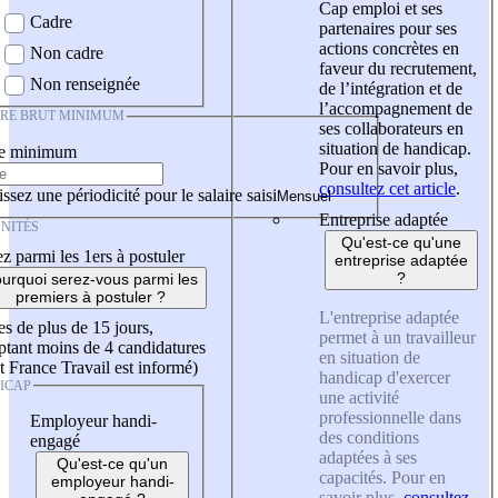
Cap emploi et ses
Cadre
partenaires pour ses
actions concrètes en
Non cadre
faveur du recrutement,
Non renseignée
de l’intégration et de
l’accompagnement de
IRE BRUT MINIMUM
ses collaborateurs en
situation de handicap.
re minimum
Pour en savoir plus,
consultez cet article
.
ssez une périodicité pour le salaire saisi
Entreprise adaptée
NITÉS
Qu'est-ce qu'une
z parmi les 1ers à postuler
entreprise adaptée
?
urquoi serez-vous parmi les
premiers à postuler ?
L'entreprise adaptée
es de plus de 15 jours,
permet à un travailleur
tant moins de 4 candidatures
en situation de
t France Travail est informé)
handicap d'exercer
ICAP
une activité
professionnelle dans
Employeur handi-
des conditions
engagé
adaptées à ses
Qu'est-ce qu'un
capacités. Pour en
employeur handi-
savoir plus,
consultez