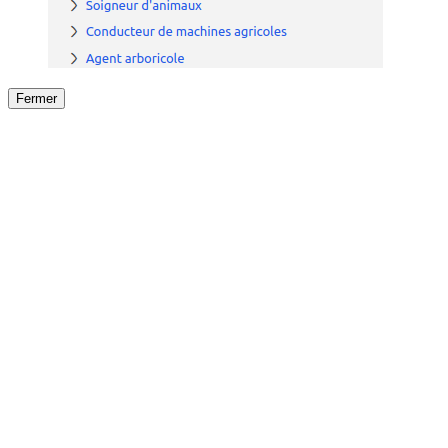
Fermer
Fermer
le détail de l'offre
/
Offre
sur
Offre précéden