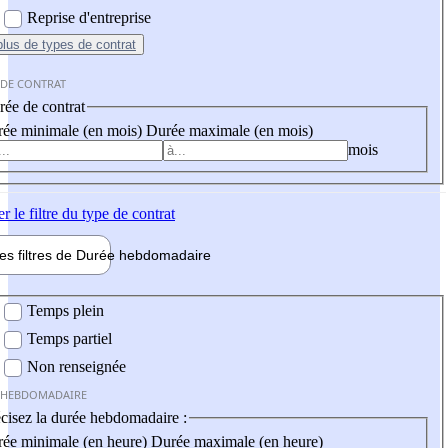
Reprise d'entreprise
plus
de types de contrat
 DE CONTRAT
ée de contrat
ée minimale (en mois)
Durée maximale (en mois)
mois
er
le filtre du type de contrat
les filtres de
Durée hebdo
madaire
 hebdomadaire
Temps plein
Temps partiel
Non renseignée
 HEBDOMADAIRE
cisez la durée hebdomadaire :
ée minimale (en heure)
Durée maximale (en heure)