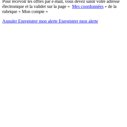
Pour recevoir les offres par e-mail, vous devez saisir votre adresse
électronique et la valider sur la page «
Mes coordonnées
» de la
rubrique « Mon compte »
Annuler
Enregistrer mon alerte
Enregistrer
mon alerte