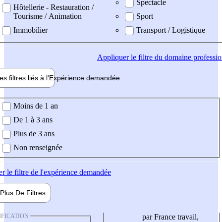
Spectacle
Hôtellerie - Restauration /
Tourisme / Animation
Sport
Immobilier
Transport / Logistique
Appliquer
le filtre du domaine professi
es filtres liés à l'
Expérience
demandée
ience demandée
Moins de 1 an
De 1 à 3 ans
Plus de 3 ans
Non renseignée
er
le filtre de l'expérience demandée
Plus De
Filtres
IFICATION
par France travail,