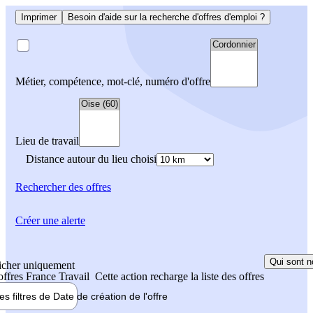
Imprimer
Besoin d'aide sur la recherche d'offres d'emploi ?
Métier, compétence, mot-clé, numéro d'offre
Lieu de travail
Distance autour du lieu choisi
Rechercher
des offres
Créer une alerte
Qui sont n
icher uniquement
 offres France Travail
Cette action recharge la liste des offres
les filtres de
Date de création
de l'offre