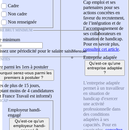
Cap emploi et ses
Cadre
partenaires pour ses
actions concrètes en
Non cadre
faveur du recrutement,
Non renseignée
de l’intégration et de
l’accompagnement de
IRE BRUT MINIMUM
ses collaborateurs en
situation de handicap.
re minimum
Pour en savoir plus,
consultez cet article
.
ssez une périodicité pour le salaire saisi
Entreprise adaptée
NITÉS
Qu'est-ce qu'une
z parmi les 1ers à postuler
entreprise adaptée
?
urquoi serez-vous parmi les
premiers à postuler ?
L'entreprise adaptée
es de plus de 15 jours,
permet à un travailleur
tant moins de 4 candidatures
en situation de
t France Travail est informé)
handicap d'exercer
ICAP
une activité
professionnelle dans
Employeur handi-
des conditions
engagé
adaptées à ses
Qu'est-ce qu'un
capacités. Pour en
employeur handi-
savoir plus,
consultez