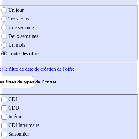
e création de l'offre
Un jour
Trois jours
Une semaine
Deux semaines
Un mois
Toutes les offres
er
le filtre de date de création de l'offre
les filtres de types de
Contrat
de contrat
CDI
CDD
Intérim
CDI Intérimaire
Saisonnier