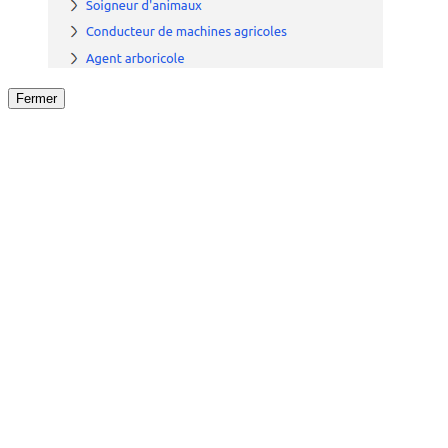
Fermer
Fermer
le détail de l'offre
/
Offre
sur
Offre précéden