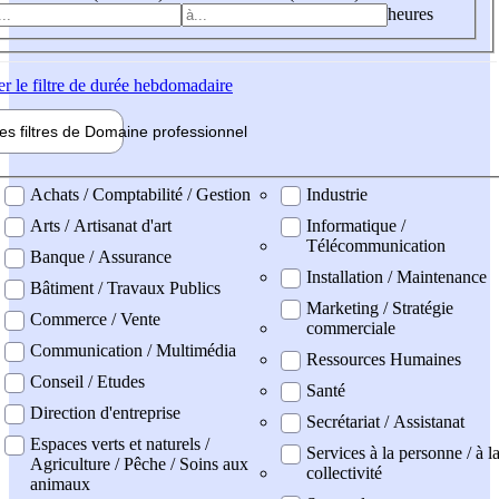
heures
er
le filtre de durée hebdomadaire
les filtres de
Domaine pro
fessionnel
ne professionel
Achats / Comptabilité / Gestion
Industrie
Arts / Artisanat d'art
Informatique /
Télécommunication
Banque / Assurance
Installation / Maintenance
Bâtiment / Travaux Publics
Marketing / Stratégie
Commerce / Vente
commerciale
Communication / Multimédia
Ressources Humaines
Conseil / Etudes
Santé
Direction d'entreprise
Secrétariat / Assistanat
Espaces verts et naturels /
Services à la personne / à l
Agriculture / Pêche / Soins aux
collectivité
animaux