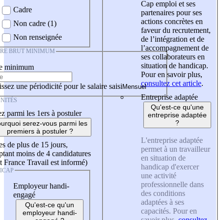
Cap emploi et ses
Cadre
partenaires pour ses
actions concrètes en
Non cadre (1)
faveur du recrutement,
Non renseignée
de l’intégration et de
l’accompagnement de
IRE BRUT MINIMUM
ses collaborateurs en
situation de handicap.
re minimum
Pour en savoir plus,
consultez cet article
.
ssez une périodicité pour le salaire saisi
Entreprise adaptée
NITÉS
Qu'est-ce qu'une
z parmi les 1ers à postuler
entreprise adaptée
?
urquoi serez-vous parmi les
premiers à postuler ?
L'entreprise adaptée
es de plus de 15 jours,
permet à un travailleur
tant moins de 4 candidatures
en situation de
t France Travail est informé)
handicap d'exercer
ICAP
une activité
professionnelle dans
Employeur handi-
des conditions
engagé
adaptées à ses
Qu'est-ce qu'un
capacités. Pour en
employeur handi-
savoir plus,
consultez