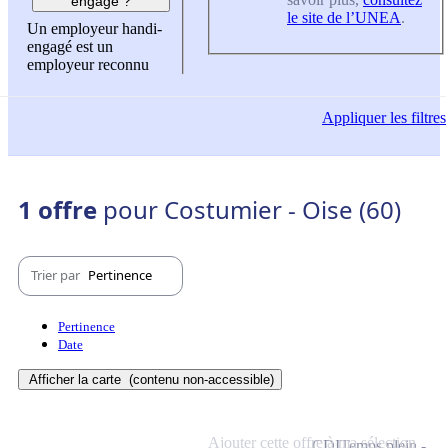
engagé ?
le site de l’UNEA
.
Un employeur handi-
engagé est un
employeur reconnu
Appliquer
les filtres
1 offre
pour Costumier - Oise (60)
Trier par
Pertinence
Pertinence
Date
Afficher la carte
(contenu non-accessible)
Ajouter cette offre à ma sélection
CDI
Temps plein