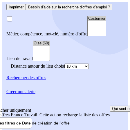
Imprimer
Besoin d'aide sur la recherche d'offres d'emploi ?
Métier, compétence, mot-clé, numéro d'offre
Lieu de travail
Distance autour du lieu choisi
Rechercher
des offres
Créer une alerte
Qui sont n
icher uniquement
 offres France Travail
Cette action recharge la liste des offres
les filtres de
Date de création
de l'offre