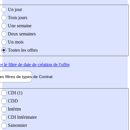
e création de l'offre
Un jour
Trois jours
Une semaine
Deux semaines
Un mois
Toutes les offres
er
le filtre de date de création de l'offre
les filtres de types de
Contrat
de contrat
CDI (1)
CDD
Intérim
CDI Intérimaire
Saisonnier