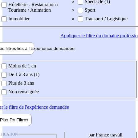
Spectacle (1)
Hôtellerie - Restauration /
Tourisme / Animation
Sport
Immobilier
Transport / Logistique
Appliquer
le filtre du domaine professi
es filtres liés à l'
Expérience
demandée
ience demandée
Moins de 1 an
De 1 à 3 ans (1)
Plus de 3 ans
Non renseignée
er
le filtre de l'expérience demandée
Plus De
Filtres
IFICATION
par France travail,