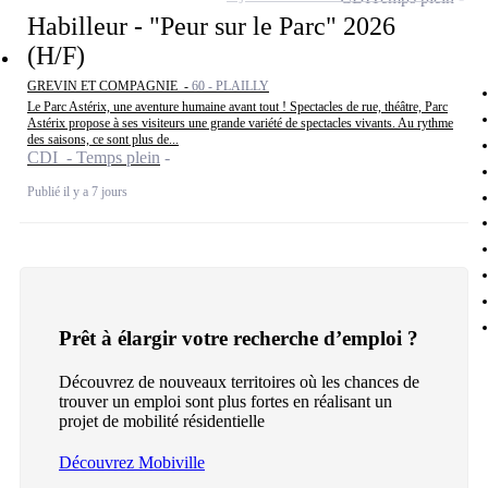
Habilleur - "Peur sur le Parc" 2026
(H/F)
GREVIN ET COMPAGNIE -
60 - PLAILLY
Le Parc Astérix, une aventure humaine avant tout ! Spectacles de rue, théâtre, Parc
Astérix propose à ses visiteurs une grande variété de spectacles vivants. Au rythme
des saisons, ce sont plus de...
CDI - Temps plein
Publié il y a 7 jours
Prêt à élargir votre recherche d’emploi ?
Découvrez de nouveaux territoires où les chances de
trouver un emploi sont plus fortes en réalisant un
projet de mobilité résidentielle
Découvrez Mobiville