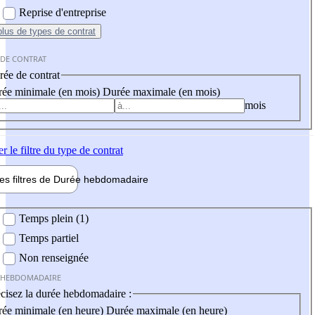
Reprise d'entreprise
plus
de types de contrat
 DE CONTRAT
ée de contrat
ée minimale (en mois)
Durée maximale (en mois)
mois
er
le filtre du type de contrat
les filtres de
Durée hebdo
madaire
 hebdomadaire
Temps plein (1)
Temps partiel
Non renseignée
 HEBDOMADAIRE
cisez la durée hebdomadaire :
ée minimale (en heure)
Durée maximale (en heure)