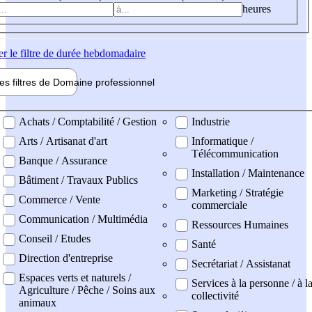
heures
er
le filtre de durée hebdomadaire
les filtres de
Domaine pro
fessionnel
ne professionel
Achats / Comptabilité / Gestion
Industrie
Arts / Artisanat d'art
Informatique /
Télécommunication
Banque / Assurance
Installation / Maintenance
Bâtiment / Travaux Publics
Marketing / Stratégie
Commerce / Vente
commerciale
Communication / Multimédia
Ressources Humaines
Conseil / Etudes
Santé
Direction d'entreprise
Secrétariat / Assistanat
Espaces verts et naturels /
Services à la personne / à l
Agriculture / Pêche / Soins aux
collectivité
animaux