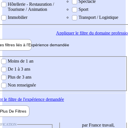
Spectacle
Hôtellerie - Restauration /
Tourisme / Animation
Sport
Immobilier
Transport / Logistique
Appliquer
le filtre du domaine professi
es filtres liés à l'
Expérience
demandée
ience demandée
Moins de 1 an
De 1 à 3 ans
Plus de 3 ans
Non renseignée
er
le filtre de l'expérience demandée
Plus De
Filtres
IFICATION
par France travail,