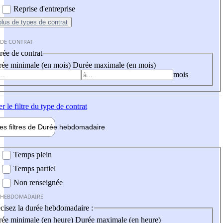
Reprise d'entreprise
plus
de types de contrat
 DE CONTRAT
ée de contrat
ée minimale (en mois)
Durée maximale (en mois)
mois
er
le filtre du type de contrat
les filtres de
Durée hebdo
madaire
 hebdomadaire
Temps plein
Temps partiel
Non renseignée
 HEBDOMADAIRE
cisez la durée hebdomadaire :
ée minimale (en heure)
Durée maximale (en heure)