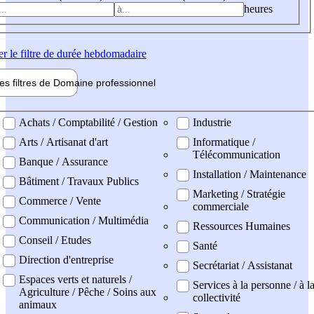
heures
er
le filtre de durée hebdomadaire
les filtres de
Domaine pro
fessionnel
ne professionel
Achats / Comptabilité / Gestion
Industrie
Arts / Artisanat d'art
Informatique /
Télécommunication
Banque / Assurance
Installation / Maintenance
Bâtiment / Travaux Publics
Marketing / Stratégie
Commerce / Vente
commerciale
Communication / Multimédia
Ressources Humaines
Conseil / Etudes
Santé
Direction d'entreprise
Secrétariat / Assistanat
Espaces verts et naturels /
Services à la personne / à l
Agriculture / Pêche / Soins aux
collectivité
animaux