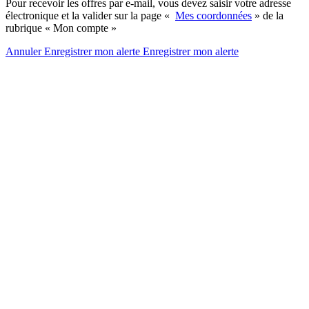
Pour recevoir les offres par e-mail, vous devez saisir votre adresse
électronique et la valider sur la page «
Mes coordonnées
» de la
rubrique « Mon compte »
Annuler
Enregistrer mon alerte
Enregistrer
mon alerte