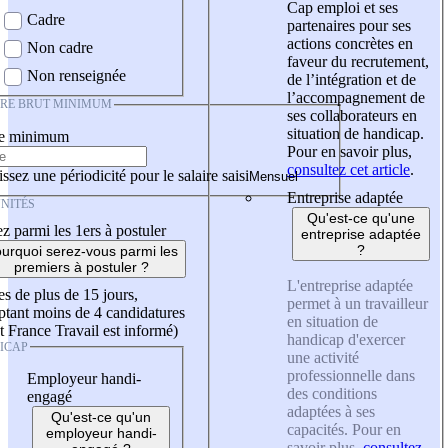
Cap emploi et ses
Cadre
partenaires pour ses
actions concrètes en
Non cadre
faveur du recrutement,
Non renseignée
de l’intégration et de
l’accompagnement de
IRE BRUT MINIMUM
ses collaborateurs en
situation de handicap.
re minimum
Pour en savoir plus,
consultez cet article
.
ssez une périodicité pour le salaire saisi
Entreprise adaptée
NITÉS
Qu'est-ce qu'une
z parmi les 1ers à postuler
entreprise adaptée
?
urquoi serez-vous parmi les
premiers à postuler ?
L'entreprise adaptée
es de plus de 15 jours,
permet à un travailleur
tant moins de 4 candidatures
en situation de
t France Travail est informé)
handicap d'exercer
ICAP
une activité
professionnelle dans
Employeur handi-
des conditions
engagé
adaptées à ses
Qu'est-ce qu'un
capacités. Pour en
employeur handi-
savoir plus,
consultez