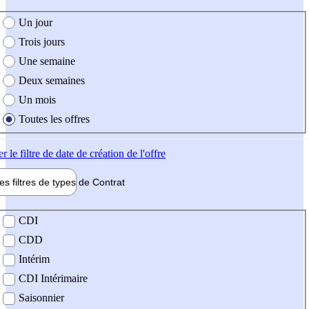
e création de l'offre
Un jour
Trois jours
Une semaine
Deux semaines
Un mois
Toutes les offres
er
le filtre de date de création de l'offre
les filtres de types de
Contrat
de contrat
CDI
CDD
Intérim
CDI Intérimaire
Saisonnier