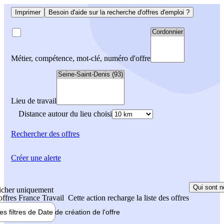
Imprimer
Besoin d'aide sur la recherche d'offres d'emploi ?
Métier, compétence, mot-clé, numéro d'offre
Lieu de travail
Distance autour du lieu choisi
Rechercher
des offres
Créer une alerte
Qui sont n
icher uniquement
 offres France Travail
Cette action recharge la liste des offres
les filtres de
Date de création
de l'offre