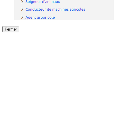
Fermer
Fermer
le détail de l'offre
/
Offre
sur
Offre précéden