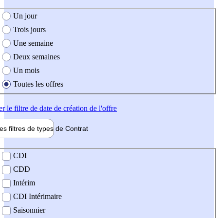
e création de l'offre
Un jour
Trois jours
Une semaine
Deux semaines
Un mois
Toutes les offres
er
le filtre de date de création de l'offre
les filtres de types de
Contrat
de contrat
CDI
CDD
Intérim
CDI Intérimaire
Saisonnier