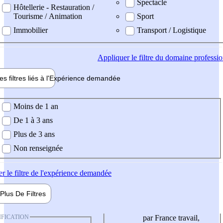
Spectacle
Hôtellerie - Restauration /
Tourisme / Animation
Sport
Immobilier
Transport / Logistique
Appliquer
le filtre du domaine professi
es filtres liés à l'
Expérience
demandée
ience demandée
Moins de 1 an
De 1 à 3 ans
Plus de 3 ans
Non renseignée
er
le filtre de l'expérience demandée
Plus De
Filtres
IFICATION
par France travail,