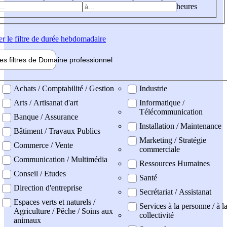
heures
er
le filtre de durée hebdomadaire
les filtres de
Domaine pro
fessionnel
ne professionel
Achats / Comptabilité / Gestion
Industrie
Arts / Artisanat d'art
Informatique /
Télécommunication
Banque / Assurance
Installation / Maintenance
Bâtiment / Travaux Publics
Marketing / Stratégie
Commerce / Vente
commerciale
Communication / Multimédia
Ressources Humaines
Conseil / Etudes
Santé
Direction d'entreprise
Secrétariat / Assistanat
Espaces verts et naturels /
Services à la personne / à l
Agriculture / Pêche / Soins aux
collectivité
animaux