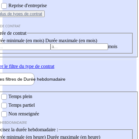
Reprise d'entreprise
plus
de types de contrat
 DE CONTRAT
ée de contrat
ée minimale (en mois)
Durée maximale (en mois)
mois
er
le filtre du type de contrat
les filtres de
Durée hebdo
madaire
 hebdomadaire
Temps plein
Temps partiel
Non renseignée
 HEBDOMADAIRE
cisez la durée hebdomadaire :
ée minimale (en heure)
Durée maximale (en heure)