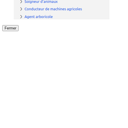
Fermer
Fermer
le détail de l'offre
/
Offre
sur
Offre précéden