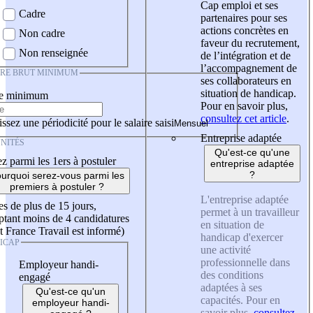
Cap emploi et ses
Cadre
partenaires pour ses
actions concrètes en
Non cadre
faveur du recrutement,
Non renseignée
de l’intégration et de
l’accompagnement de
IRE BRUT MINIMUM
ses collaborateurs en
situation de handicap.
re minimum
Pour en savoir plus,
consultez cet article
.
ssez une périodicité pour le salaire saisi
Entreprise adaptée
NITÉS
Qu'est-ce qu'une
z parmi les 1ers à postuler
entreprise adaptée
?
urquoi serez-vous parmi les
premiers à postuler ?
L'entreprise adaptée
es de plus de 15 jours,
permet à un travailleur
tant moins de 4 candidatures
en situation de
t France Travail est informé)
handicap d'exercer
ICAP
une activité
professionnelle dans
Employeur handi-
des conditions
engagé
adaptées à ses
Qu'est-ce qu'un
capacités. Pour en
employeur handi-
savoir plus,
consultez