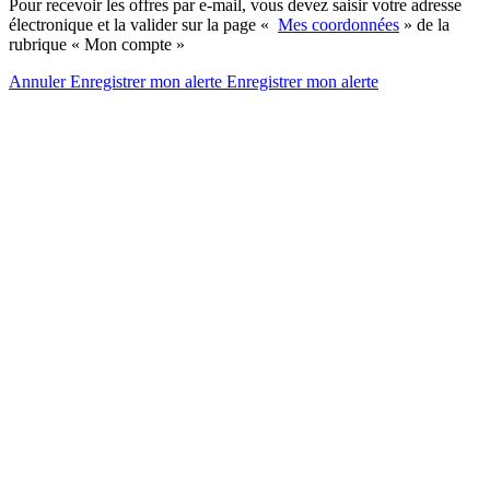
Pour recevoir les offres par e-mail, vous devez saisir votre adresse
électronique et la valider sur la page «
Mes coordonnées
» de la
rubrique « Mon compte »
Annuler
Enregistrer mon alerte
Enregistrer
mon alerte