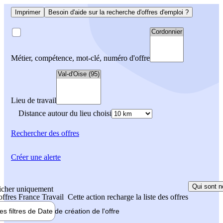
Imprimer
Besoin d'aide sur la recherche d'offres d'emploi ?
Métier, compétence, mot-clé, numéro d'offre
Lieu de travail
Distance autour du lieu choisi
Rechercher
des offres
Créer une alerte
Qui sont n
icher uniquement
 offres France Travail
Cette action recharge la liste des offres
les filtres de
Date de création
de l'offre