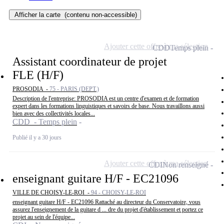
Afficher la carte
(contenu non-accessible)
Ajouter cette offre à ma sélection
CDD
Temps plein
Assistant coordinateur de projet
FLE (H/F)
PROSODIA -
75 - PARIS (DEPT.)
Description de l'entreprise: PROSODIA est un centre d'examen et de formation
expert dans les formations linguistiques et savoirs de base. Nous travaillons aussi
bien avec des collectivités locales...
CDD - Temps plein
Publié il y a 30 jours
Ajouter cette offre à ma sélection
CDI
Non renseigné
enseignant guitare H/F - EC21096
VILLE DE CHOISY-LE-ROI -
94 - CHOISY-LE-ROI
enseignant guitare H/F - EC21096 Rattaché au directeur du Conservatoire, vous
assurez l'enseignement de la guitare d ... dre du projet d'établissement et portez ce
projet au sein de l'équipe...