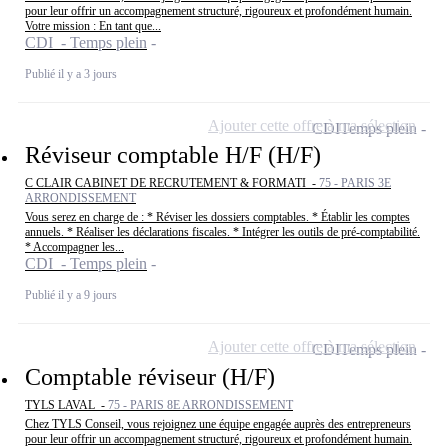
pour leur offrir un accompagnement structuré, rigoureux et profondément humain.
Votre mission : En tant que...
CDI - Temps plein
Publié il y a 3 jours
Ajouter cette offre à ma sélection
CDI
Temps plein
Réviseur comptable H/F (H/F)
C CLAIR CABINET DE RECRUTEMENT & FORMATI -
75 - PARIS 3E
ARRONDISSEMENT
Vous serez en charge de : * Réviser les dossiers comptables. * Établir les comptes
annuels. * Réaliser les déclarations fiscales. * Intégrer les outils de pré-comptabilité.
* Accompagner les...
CDI - Temps plein
Publié il y a 9 jours
Ajouter cette offre à ma sélection
CDI
Temps plein
Comptable réviseur (H/F)
TYLS LAVAL -
75 - PARIS 8E ARRONDISSEMENT
Chez TYLS Conseil, vous rejoignez une équipe engagée auprès des entrepreneurs
pour leur offrir un accompagnement structuré, rigoureux et profondément humain.