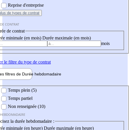
Reprise d'entreprise
plus
de types de contrat
 DE CONTRAT
ée de contrat
ée minimale (en mois)
Durée maximale (en mois)
mois
er
le filtre du type de contrat
les filtres de
Durée hebdo
madaire
 hebdomadaire
Temps plein (5)
Temps partiel
Non renseignée (10)
 HEBDOMADAIRE
cisez la durée hebdomadaire :
ée minimale (en heure)
Durée maximale (en heure)