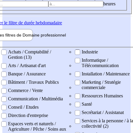
heures
er
le filtre de durée hebdomadaire
les filtres de
Domaine pro
fessionnel
ne professionel
Achats / Comptabilité /
Industrie
Gestion (13)
Informatique /
Arts / Artisanat d'art
Télécommunication
Banque / Assurance
Installation / Maintenance
Bâtiment / Travaux Publics
Marketing / Stratégie
commerciale
Commerce / Vente
Ressources Humaines
Communication / Multimédia
Santé
Conseil / Etudes
Secrétariat / Assistanat
Direction d'entreprise
Services à la personne / à l
Espaces verts et naturels /
collectivité (2)
Agriculture / Pêche / Soins aux