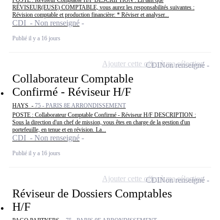
POSTE : Réviseur Comptable H/F DESCRIPTION : En tant que
RÉVISEUR(EUSE) COMPTABLE, vous aurez les responsabilités suivantes :
Révision comptable et production financière: * Réviser et analyser...
CDI - Non renseigné
Publié il y a 16 jours
Ajouter cette offre à ma sélection
CDI
Non renseigné
Collaborateur Comptable
Confirmé - Réviseur H/F
HAYS -
75 - PARIS 8E ARRONDISSEMENT
POSTE : Collaborateur Comptable Confirmé - Réviseur H/F DESCRIPTION :
Sous la direction d'un chef de mission, vous êtes en charge de la gestion d'un
portefeuille, en tenue et en révision. La...
CDI - Non renseigné
Publié il y a 16 jours
Ajouter cette offre à ma sélection
CDI
Non renseigné
Réviseur de Dossiers Comptables
H/F