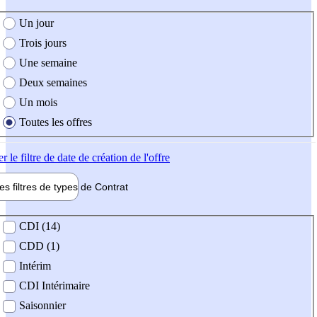
e création de l'offre
Un jour
Trois jours
Une semaine
Deux semaines
Un mois
Toutes les offres
er
le filtre de date de création de l'offre
les filtres de types de
Contrat
de contrat
CDI (14)
CDD (1)
Intérim
CDI Intérimaire
Saisonnier