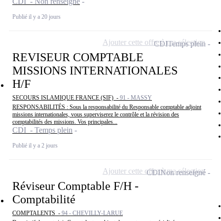
CDI - Non renseigné
Publié il y a 20 jours
Ajouter cette offre à ma sélection
CDI
Temps plein
REVISEUR COMPTABLE
MISSIONS INTERNATIONALES
H/F
SECOURS ISLAMIQUE FRANCE (SIF) -
91 - MASSY
RESPONSABILITÉS : Sous la responsabilité du Responsable comptable adjoint
missions internationales, vous superviserez le contrôle et la révision des
comptabilités des missions. Vos principales...
CDI - Temps plein
Publié il y a 2 jours
Ajouter cette offre à ma sélection
CDI
Non renseigné
Réviseur Comptable F/H -
Comptabilité
COMPTALENTS -
94 - CHEVILLY-LARUE