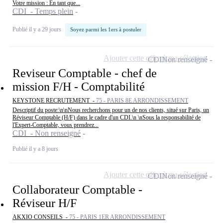
Votre mission : En tant que...
CDI - Temps plein
Publié il y a 29 jours
Soyez parmi les 1ers à postuler
Ajouter cette offre à ma sélection
CDI
Non renseigné
Reviseur Comptable - chef de
mission F/H - Comptabilité
KEYSTONE RECRUTEMENT -
75 - PARIS 8E ARRONDISSEMENT
Descriptif du poste:\n\nNous recherchons pour un de nos clients, situé sur Paris, un
Réviseur Comptable (H/F) dans le cadre d'un CDI.\n \nSous la responsabilité de
l'Expert-Comptable, vous prendrez...
CDI - Non renseigné
Publié il y a 8 jours
Ajouter cette offre à ma sélection
CDI
Non renseigné
Collaborateur Comptable -
Réviseur H/F
AKXIO CONSEILS -
75 - PARIS 1ER ARRONDISSEMENT