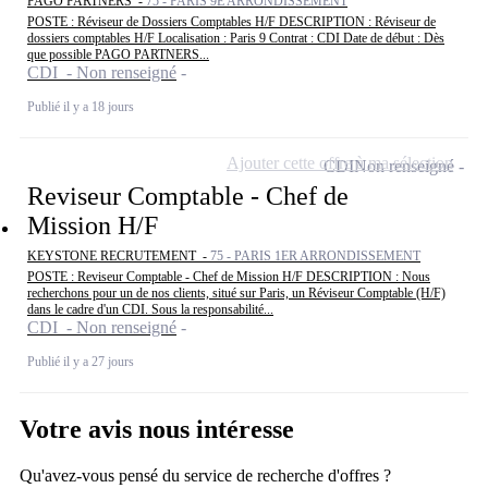
PAGO PARTNERS -
75 - PARIS 9E ARRONDISSEMENT
POSTE : Réviseur de Dossiers Comptables H/F DESCRIPTION : Réviseur de
dossiers comptables H/F Localisation : Paris 9 Contrat : CDI Date de début : Dès
que possible PAGO PARTNERS...
CDI - Non renseigné
Publié il y a 18 jours
Ajouter cette offre à ma sélection
CDI
Non renseigné
Reviseur Comptable - Chef de
Mission H/F
KEYSTONE RECRUTEMENT -
75 - PARIS 1ER ARRONDISSEMENT
POSTE : Reviseur Comptable - Chef de Mission H/F DESCRIPTION : Nous
recherchons pour un de nos clients, situé sur Paris, un Réviseur Comptable (H/F)
dans le cadre d'un CDI. Sous la responsabilité...
CDI - Non renseigné
Publié il y a 27 jours
Votre avis nous intéresse
Qu'avez-vous pensé du service de recherche d'offres ?