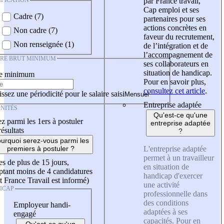
IFICATION
par France travail,
Cap emploi et ses
Cadre (7)
partenaires pour ses
actions concrètes en
Non cadre (7)
faveur du recrutement,
Non renseignée (1)
de l’intégration et de
l’accompagnement de
IRE BRUT MINIMUM
ses collaborateurs en
situation de handicap.
re minimum
Pour en savoir plus,
consultez cet article
.
ssez une périodicité pour le salaire saisi
Entreprise adaptée
NITÉS
Qu'est-ce qu'une
z parmi les 1ers à postuler
entreprise adaptée
résultats
?
urquoi serez-vous parmi les
L'entreprise adaptée
premiers à postuler ?
permet à un travailleur
es de plus de 15 jours,
en situation de
tant moins de 4 candidatures
handicap d'exercer
t France Travail est informé)
une activité
ICAP
professionnelle dans
des conditions
Employeur handi-
adaptées à ses
engagé
capacités. Pour en
Qu'est-ce qu'un