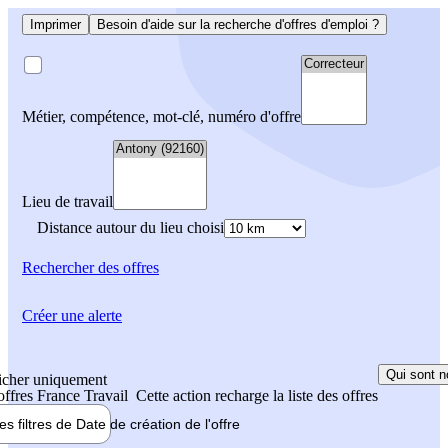
Imprimer
Besoin d'aide sur la recherche d'offres d'emploi ?
Métier, compétence, mot-clé, numéro d'offre
Lieu de travail
Distance autour du lieu choisi
Rechercher
des offres
Créer une alerte
Qui sont n
icher uniquement
 offres France Travail
Cette action recharge la liste des offres
les filtres de
Date de création
de l'offre