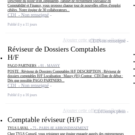
Descriptif du poste:\n\nComptalents, cabinet de recrutement spécialisé en
Comptabilité et Finance, vous propose chaque jour de nouvelles offres d'emploi
ciblées. Notre équipe de 30 collaborateurs...
CDI - Non renseigné
Publié il y a 11 jours
Ajouter cette offre à ma sélection
CDI
Non renseigné
Réviseur de Dossiers Comptables
H/F
PAGO PARTNERS -
91 - MASSY
POSTE : Réviseur de Dossiers Comptables H/F DESCRIPTION : Réviseur de
dossiers comptables H/F Localisation : Massy (91) Contrat : CDI Date de début :
Dès que possible PAGO PARTNERS...
CDI - Non renseigné
Publié il y a 16 jours
Ajouter cette offre à ma sélection
CDI
Temps plein
Comptable réviseur (H/F)
TYLS LAVAL -
75 - PARIS 8E ARRONDISSEMENT
Chez TYLS Conseil, vous rejoignez une équipe engagée auprès des entrepreneurs