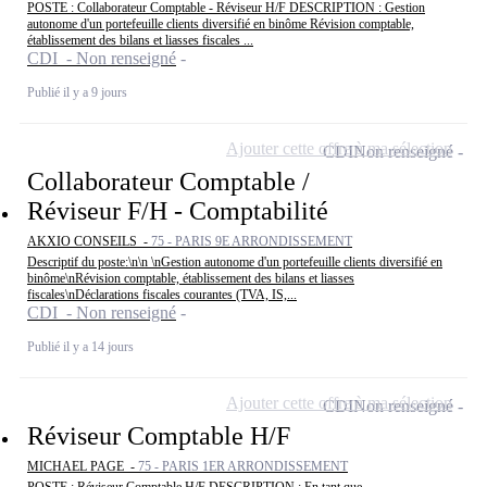
POSTE : Collaborateur Comptable - Réviseur H/F DESCRIPTION : Gestion
autonome d'un portefeuille clients diversifié en binôme Révision comptable,
établissement des bilans et liasses fiscales ...
CDI - Non renseigné
Publié il y a 9 jours
Ajouter cette offre à ma sélection
CDI
Non renseigné
Collaborateur Comptable /
Réviseur F/H - Comptabilité
AKXIO CONSEILS -
75 - PARIS 9E ARRONDISSEMENT
Descriptif du poste:\n\n \nGestion autonome d'un portefeuille clients diversifié en
binôme\nRévision comptable, établissement des bilans et liasses
fiscales\nDéclarations fiscales courantes (TVA, IS,...
CDI - Non renseigné
Publié il y a 14 jours
Ajouter cette offre à ma sélection
CDI
Non renseigné
Réviseur Comptable H/F
MICHAEL PAGE -
75 - PARIS 1ER ARRONDISSEMENT