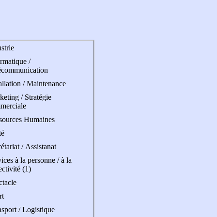
strie
rmatique /
écommunication
allation / Maintenance
eting / Stratégie
merciale
sources Humaines
té
étariat / Assistanat
ices à la personne / à la
ectivité (1)
ctacle
rt
sport / Logistique