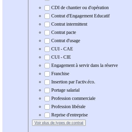
CDI de chantier ou d'opération
Contrat d'Engagement Educatif
Contrat intermittent
Contrat pacte
Contrat d'usage
CUI - CAE
CUI - CIE
Engagement à servir dans la réserve
Franchise
Insertion par l'activ.éco.
Portage salarial
Profession commerciale
Profession libérale
Reprise d'entreprise
Voir plus
de types de contrat