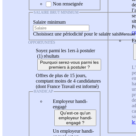
Non renseignée
de
l
SALAIRE BRUT MINIMUM
se
si
Salaire minimum
Po
co
Choisissez une périodicité pour le salaire saisi
En
OPPORTUNITÉS
Soyez parmi les 1ers à postuler
(1)
résultats
Pourquoi serez-vous parmi les
L'
premiers à postuler ?
pe
Offres de plus de 15 jours,
en
comptant moins de 4 candidatures
ha
(dont France Travail est informé)
un
HANDICAP
pr
de
Employeur handi-
ad
engagé
ca
Qu'est-ce qu'un
sa
employeur handi-
le
engagé ?
Un employeur handi-