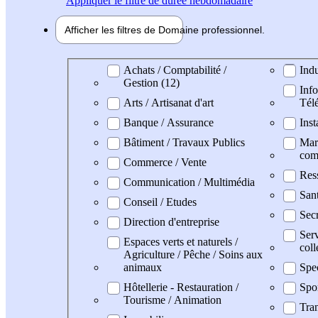
Appliquer
le filtre de durée hebdomadaire
Afficher les filtres de
Domaine pro
fessionnel
Domaine professionel
Achats / Comptabilité /
Indu
Gestion (12)
Info
Arts / Artisanat d'art
Tél
Banque / Assurance
Inst
Bâtiment / Travaux Publics
Mark
com
Commerce / Vente
Res
Communication / Multimédia
San
Conseil / Etudes
Secr
Direction d'entreprise
Serv
Espaces verts et naturels /
coll
Agriculture / Pêche / Soins aux
animaux
Spe
Hôtellerie - Restauration /
Spo
Tourisme / Animation
Tran