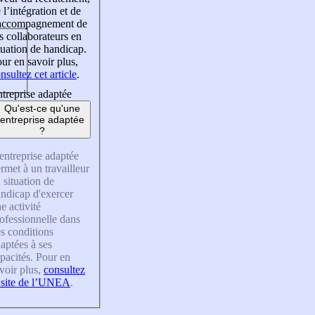
 l’intégration et de
’accompagnement de
s collaborateurs en
tuation de handicap.
ur en savoir plus,
nsultez cet article
.
treprise adaptée
Qu'est-ce qu'une
entreprise adaptée
?
entreprise adaptée
rmet à un travailleur
 situation de
ndicap d'exercer
e activité
ofessionnelle dans
s conditions
aptées à ses
pacités. Pour en
voir plus,
consultez
 site de l’UNEA
.