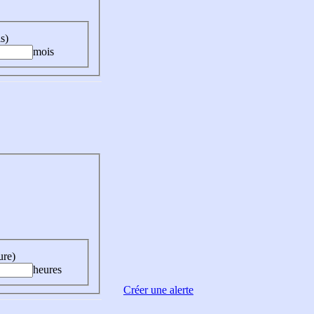
s)
mois
ure)
heures
Créer une alerte