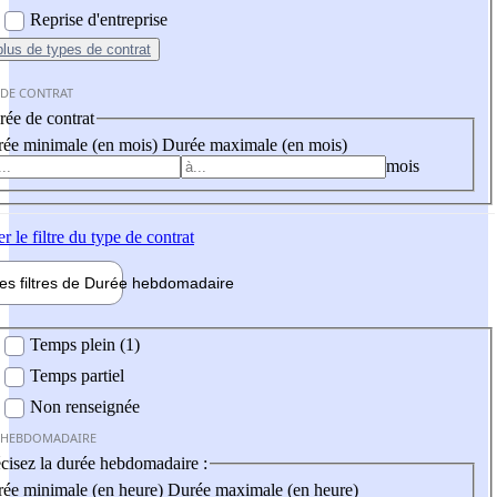
Reprise d'entreprise
plus
de types de contrat
 DE CONTRAT
ée de contrat
ée minimale (en mois)
Durée maximale (en mois)
mois
er
le filtre du type de contrat
les filtres de
Durée hebdo
madaire
 hebdomadaire
Temps plein (1)
Temps partiel
Non renseignée
 HEBDOMADAIRE
cisez la durée hebdomadaire :
ée minimale (en heure)
Durée maximale (en heure)