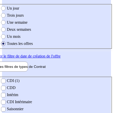
e création de l'offre
Un jour
Trois jours
Une semaine
Deux semaines
Un mois
Toutes les offres
er
le filtre de date de création de l'offre
les filtres de types de
Contrat
de contrat
CDI (1)
CDD
Intérim
CDI Intérimaire
Saisonnier