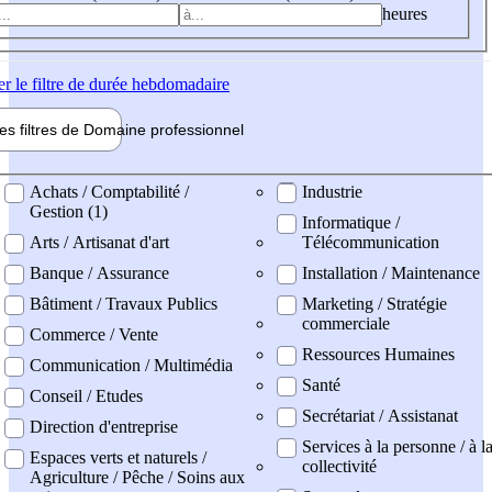
heures
er
le filtre de durée hebdomadaire
les filtres de
Domaine pro
fessionnel
ne professionel
Achats / Comptabilité /
Industrie
Gestion (1)
Informatique /
Arts / Artisanat d'art
Télécommunication
Banque / Assurance
Installation / Maintenance
Bâtiment / Travaux Publics
Marketing / Stratégie
commerciale
Commerce / Vente
Ressources Humaines
Communication / Multimédia
Santé
Conseil / Etudes
Secrétariat / Assistanat
Direction d'entreprise
Services à la personne / à l
Espaces verts et naturels /
collectivité
Agriculture / Pêche / Soins aux