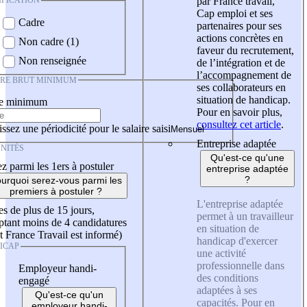
IFICATION
par France travail,
Cap emploi et ses
Cadre
partenaires pour ses
actions concrètes en
Non cadre (1)
faveur du recrutement,
Non renseignée
de l’intégration et de
l’accompagnement de
IRE BRUT MINIMUM
ses collaborateurs en
situation de handicap.
re minimum
Pour en savoir plus,
consultez cet article
.
ssez une périodicité pour le salaire saisi
Entreprise adaptée
NITÉS
Qu'est-ce qu'une
z parmi les 1ers à postuler
entreprise adaptée
?
urquoi serez-vous parmi les
premiers à postuler ?
L'entreprise adaptée
es de plus de 15 jours,
permet à un travailleur
tant moins de 4 candidatures
en situation de
t France Travail est informé)
handicap d'exercer
ICAP
une activité
professionnelle dans
Employeur handi-
des conditions
engagé
adaptées à ses
Qu'est-ce qu'un
capacités. Pour en
employeur handi-