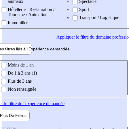
animaux
Spectacle
Hôtellerie - Restauration /
Sport
Tourisme / Animation
Transport / Logistique
Immobilier
Appliquer
le filtre du domaine professi
es filtres liés à l'
Expérience
demandée
ience demandée
Moins de 1 an
De 1 à 3 ans (1)
Plus de 3 ans
Non renseignée
er
le filtre de l'expérience demandée
Plus De
Filtres