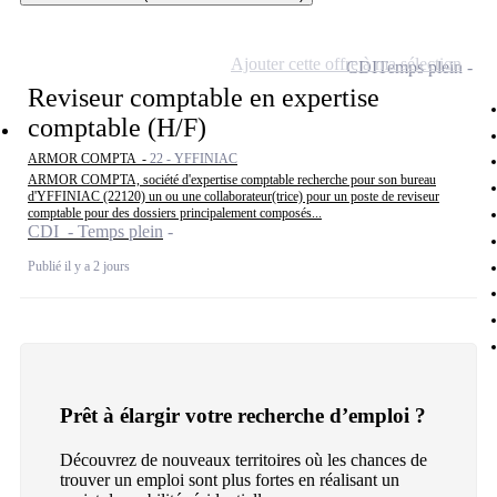
Ajouter cette offre à ma sélection
CDI
Temps plein
Reviseur comptable en expertise
comptable (H/F)
ARMOR COMPTA -
22 - YFFINIAC
ARMOR COMPTA, société d'expertise comptable recherche pour son bureau
d'YFFINIAC (22120) un ou une collaborateur(trice) pour un poste de reviseur
comptable pour des dossiers principalement composés...
CDI - Temps plein
Publié il y a 2 jours
Prêt à élargir votre recherche d’emploi ?
Découvrez de nouveaux territoires où les chances de
trouver un emploi sont plus fortes en réalisant un