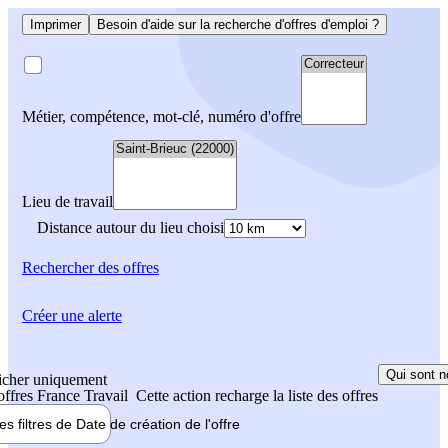
Imprimer
Besoin d'aide sur la recherche d'offres d'emploi ?
Métier, compétence, mot-clé, numéro d'offre
Lieu de travail
Distance autour du lieu choisi
Rechercher
des offres
Créer une alerte
Qui sont n
icher uniquement
 offres France Travail
Cette action recharge la liste des offres
les filtres de
Date de création
de l'offre