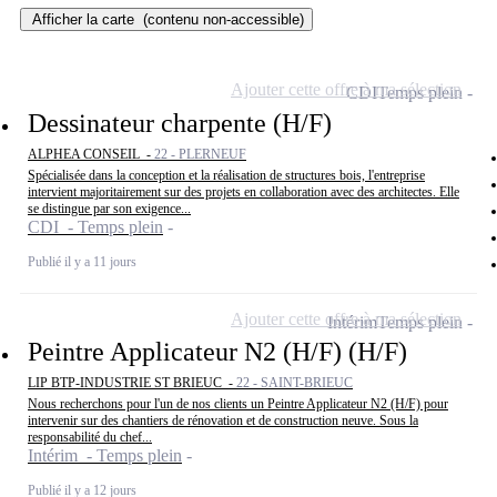
Afficher la carte
(contenu non-accessible)
Ajouter cette offre à ma sélection
CDI
Temps plein
Dessinateur charpente (H/F)
ALPHEA CONSEIL -
22 - PLERNEUF
Spécialisée dans la conception et la réalisation de structures bois, l'entreprise
intervient majoritairement sur des projets en collaboration avec des architectes. Elle
se distingue par son exigence...
CDI - Temps plein
Publié il y a 11 jours
Ajouter cette offre à ma sélection
Intérim
Temps plein
Peintre Applicateur N2 (H/F) (H/F)
LIP BTP-INDUSTRIE ST BRIEUC -
22 - SAINT-BRIEUC
Nous recherchons pour l'un de nos clients un Peintre Applicateur N2 (H/F) pour
intervenir sur des chantiers de rénovation et de construction neuve. Sous la
responsabilité du chef...
Intérim - Temps plein
Publié il y a 12 jours