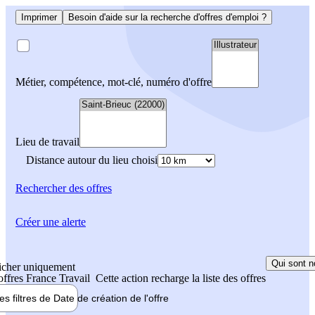
Imprimer
Besoin d'aide sur la recherche d'offres d'emploi ?
Métier, compétence, mot-clé, numéro d'offre
Lieu de travail
Distance autour du lieu choisi
Rechercher
des offres
Créer une alerte
Qui sont n
icher uniquement
 offres France Travail
Cette action recharge la liste des offres
les filtres de
Date de création
de l'offre