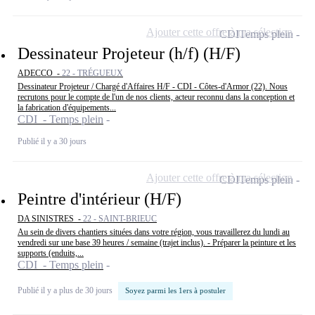
Ajouter cette offre à ma sélection
CDI
Temps plein
Dessinateur Projeteur (h/f) (H/F)
ADECCO -
22 - TRÉGUEUX
Dessinateur Projeteur / Chargé d'Affaires H/F - CDI - Côtes-d'Armor (22). Nous
recrutons pour le compte de l'un de nos clients, acteur reconnu dans la conception et
la fabrication d'équipements...
CDI - Temps plein
Publié il y a 30 jours
Ajouter cette offre à ma sélection
CDI
Temps plein
Peintre d'intérieur (H/F)
DA SINISTRES -
22 - SAINT-BRIEUC
Au sein de divers chantiers situées dans votre région, vous travaillerez du lundi au
vendredi sur une base 39 heures / semaine (trajet inclus). - Préparer la peinture et les
supports (enduits,...
CDI - Temps plein
Publié il y a plus de 30 jours
Soyez parmi les 1ers à postuler