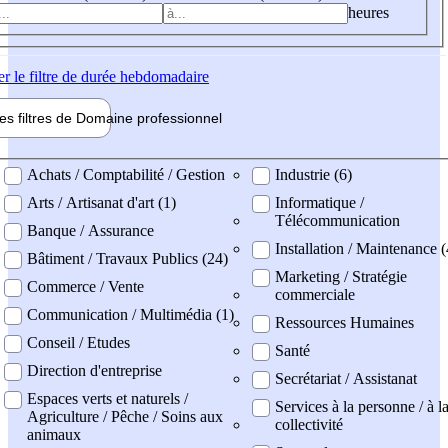
heures
er
le filtre de durée hebdomadaire
les filtres de
Domaine pro
fessionnel
ne professionel
Achats / Comptabilité / Gestion
Industrie (6)
Arts / Artisanat d'art (1)
Informatique /
Télécommunication
Banque / Assurance
Installation / Maintenance (
Bâtiment / Travaux Publics (24)
Marketing / Stratégie
Commerce / Vente
commerciale
Communication / Multimédia (1)
Ressources Humaines
Conseil / Etudes
Santé
Direction d'entreprise
Secrétariat / Assistanat
Espaces verts et naturels /
Services à la personne / à l
Agriculture / Pêche / Soins aux
collectivité
animaux