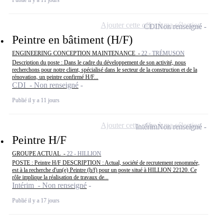
Publié il y a 11 jours
Ajouter cette offre à ma sélection
CDI
Non renseigné
Peintre en bâtiment (H/F)
ENGINEERING CONCEPTION MAINTENANCE -
22 - TRÉMUSON
Description du poste : Dans le cadre du développement de son activité, nous
recherchons pour notre client, spécialisé dans le secteur de la construction et de la
rénovation, un peintre confirmé H/F...
CDI - Non renseigné
Publié il y a 11 jours
Ajouter cette offre à ma sélection
Intérim
Non renseigné
Peintre H/F
GROUPE ACTUAL -
22 - HILLION
POSTE : Peintre H/F DESCRIPTION : Actual, société de recrutement renommée,
est à la recherche d'un(e) Peintre (h/f) pour un poste situé à HILLION 22120. Ce
rôle implique la réalisation de travaux de...
Intérim - Non renseigné
Publié il y a 17 jours