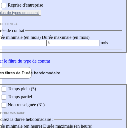
Reprise d'entreprise
plus
de types de contrat
 DE CONTRAT
ée de contrat
ée minimale (en mois)
Durée maximale (en mois)
mois
er
le filtre du type de contrat
les filtres de
Durée hebdo
madaire
 hebdomadaire
Temps plein (5)
Temps partiel
Non renseignée (31)
 HEBDOMADAIRE
cisez la durée hebdomadaire :
ée minimale (en heure)
Durée maximale (en heure)