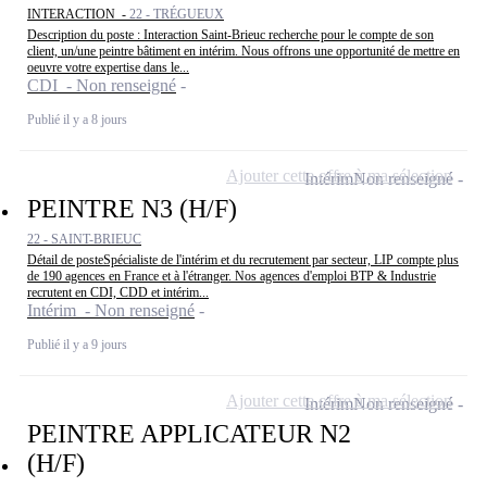
INTERACTION -
22 - TRÉGUEUX
Description du poste : Interaction Saint-Brieuc recherche pour le compte de son
client, un/une peintre bâtiment en intérim. Nous offrons une opportunité de mettre en
oeuvre votre expertise dans le...
CDI - Non renseigné
Publié il y a 8 jours
Ajouter cette offre à ma sélection
Intérim
Non renseigné
PEINTRE N3 (H/F)
22 - SAINT-BRIEUC
Détail de posteSpécialiste de l'intérim et du recrutement par secteur, LIP compte plus
de 190 agences en France et à l'étranger. Nos agences d'emploi BTP & Industrie
recrutent en CDI, CDD et intérim...
Intérim - Non renseigné
Publié il y a 9 jours
Ajouter cette offre à ma sélection
Intérim
Non renseigné
PEINTRE APPLICATEUR N2
(H/F)