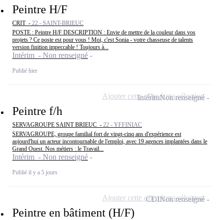
Peintre H/F
CRIT -
22 - SAINT-BRIEUC
POSTE : Peintre H/F DESCRIPTION : Envie de mettre de la couleur dans vos
projets ? Ce poste est pour vous ! Moi, c'est Sonia - votre chasseuse de talents
version finition impeccable ! Toujours à...
Intérim - Non renseigné
Publié hier
Ajouter cette offre à ma sélection
Intérim
Non renseigné
Peintre f/h
SERVAGROUPE SAINT BRIEUC -
22 - YFFINIAC
SERVAGROUPE, groupe familial fort de vingt-cinq ans d'expérience est
aujourd'hui un acteur incontournable de l'emploi, avec 19 agences implantées dans le
Grand Ouest. Nos métiers : le Travail...
Intérim - Non renseigné
Publié il y a 5 jours
Ajouter cette offre à ma sélection
CDI
Non renseigné
Peintre en bâtiment (H/F)