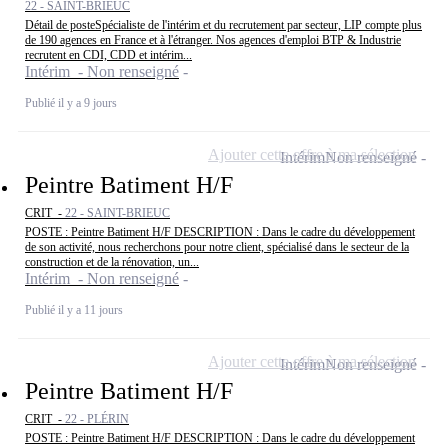
22 - SAINT-BRIEUC
Détail de posteSpécialiste de l'intérim et du recrutement par secteur, LIP compte plus
de 190 agences en France et à l'étranger. Nos agences d'emploi BTP & Industrie
recrutent en CDI, CDD et intérim...
Intérim - Non renseigné
Publié il y a 9 jours
Ajouter cette offre à ma sélection
Intérim
Non renseigné
Peintre Batiment H/F
CRIT -
22 - SAINT-BRIEUC
POSTE : Peintre Batiment H/F DESCRIPTION : Dans le cadre du développement
de son activité, nous recherchons pour notre client, spécialisé dans le secteur de la
construction et de la rénovation, un...
Intérim - Non renseigné
Publié il y a 11 jours
Ajouter cette offre à ma sélection
Intérim
Non renseigné
Peintre Batiment H/F
CRIT -
22 - PLÉRIN
POSTE : Peintre Batiment H/F DESCRIPTION : Dans le cadre du développement