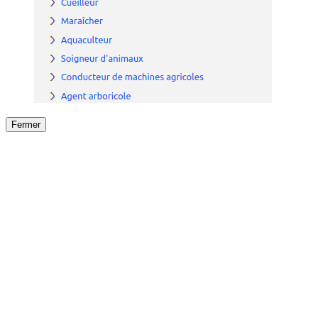
Fermer
Fermer
le détail de l'offre
/
Offre
sur
Offre précéden