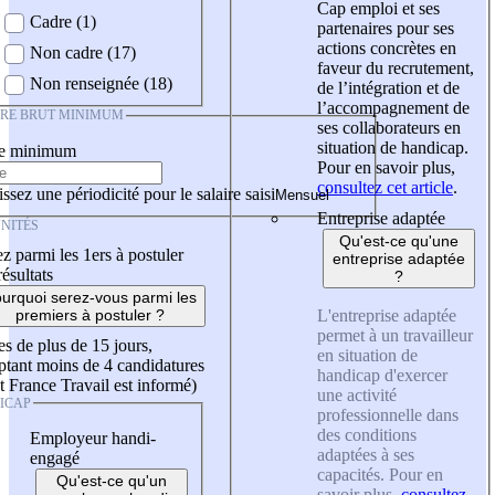
Cap emploi et ses
Cadre (1)
partenaires pour ses
actions concrètes en
Non cadre (17)
faveur du recrutement,
Non renseignée (18)
de l’intégration et de
l’accompagnement de
IRE BRUT MINIMUM
ses collaborateurs en
situation de handicap.
re minimum
Pour en savoir plus,
consultez cet article
.
ssez une périodicité pour le salaire saisi
Entreprise adaptée
NITÉS
Qu'est-ce qu'une
z parmi les 1ers à postuler
entreprise adaptée
résultats
?
urquoi serez-vous parmi les
L'entreprise adaptée
premiers à postuler ?
permet à un travailleur
es de plus de 15 jours,
en situation de
tant moins de 4 candidatures
handicap d'exercer
t France Travail est informé)
une activité
ICAP
professionnelle dans
des conditions
Employeur handi-
adaptées à ses
engagé
capacités. Pour en
Qu'est-ce qu'un
savoir plus,
consultez