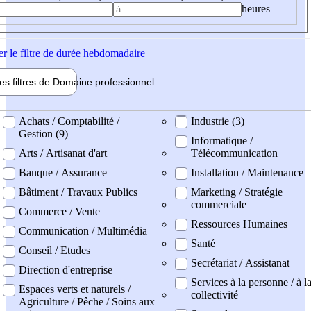
heures
er
le filtre de durée hebdomadaire
les filtres de
Domaine pro
fessionnel
ne professionel
Achats / Comptabilité /
Industrie (3)
Gestion (9)
Informatique /
Arts / Artisanat d'art
Télécommunication
Banque / Assurance
Installation / Maintenance
Bâtiment / Travaux Publics
Marketing / Stratégie
commerciale
Commerce / Vente
Ressources Humaines
Communication / Multimédia
Santé
Conseil / Etudes
Secrétariat / Assistanat
Direction d'entreprise
Services à la personne / à l
Espaces verts et naturels /
collectivité
Agriculture / Pêche / Soins aux