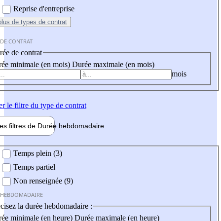
Reprise d'entreprise
plus
de types de contrat
 DE CONTRAT
ée de contrat
ée minimale (en mois)
Durée maximale (en mois)
mois
er
le filtre du type de contrat
les filtres de
Durée hebdo
madaire
 hebdomadaire
Temps plein (3)
Temps partiel
Non renseignée (9)
 HEBDOMADAIRE
cisez la durée hebdomadaire :
ée minimale (en heure)
Durée maximale (en heure)