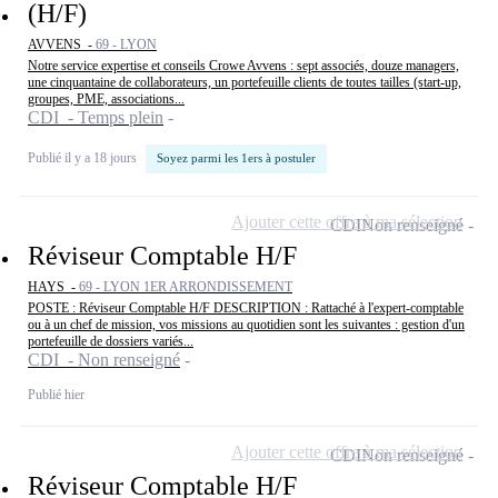
(H/F)
AVVENS -
69 - LYON
Notre service expertise et conseils Crowe Avvens : sept associés, douze managers,
une cinquantaine de collaborateurs, un portefeuille clients de toutes tailles (start-up,
groupes, PME, associations...
CDI - Temps plein
Publié il y a 18 jours
Soyez parmi les 1ers à postuler
Ajouter cette offre à ma sélection
CDI
Non renseigné
Réviseur Comptable H/F
HAYS -
69 - LYON 1ER ARRONDISSEMENT
POSTE : Réviseur Comptable H/F DESCRIPTION : Rattaché à l'expert-comptable
ou à un chef de mission, vos missions au quotidien sont les suivantes : gestion d'un
portefeuille de dossiers variés...
CDI - Non renseigné
Publié hier
Ajouter cette offre à ma sélection
CDI
Non renseigné
Réviseur Comptable H/F