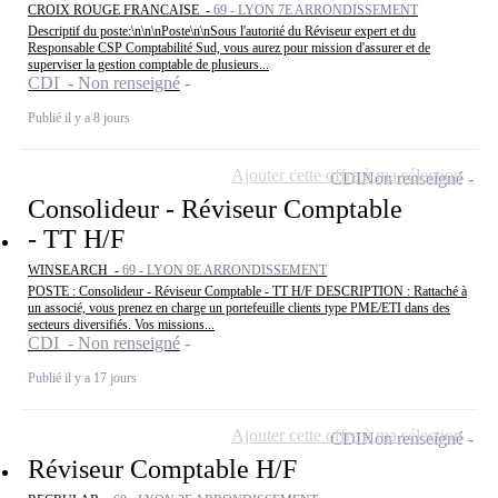
CROIX ROUGE FRANCAISE -
69 - LYON 7E ARRONDISSEMENT
Descriptif du poste:\n\n\nPoste\n\nSous l'autorité du Réviseur expert et du
Responsable CSP Comptabilité Sud, vous aurez pour mission d'assurer et de
superviser la gestion comptable de plusieurs...
CDI - Non renseigné
Publié il y a 8 jours
Ajouter cette offre à ma sélection
CDI
Non renseigné
Consolideur - Réviseur Comptable
- TT H/F
WINSEARCH -
69 - LYON 9E ARRONDISSEMENT
POSTE : Consolideur - Réviseur Comptable - TT H/F DESCRIPTION : Rattaché à
un associé, vous prenez en charge un portefeuille clients type PME/ETI dans des
secteurs diversifiés. Vos missions...
CDI - Non renseigné
Publié il y a 17 jours
Ajouter cette offre à ma sélection
CDI
Non renseigné
Réviseur Comptable H/F