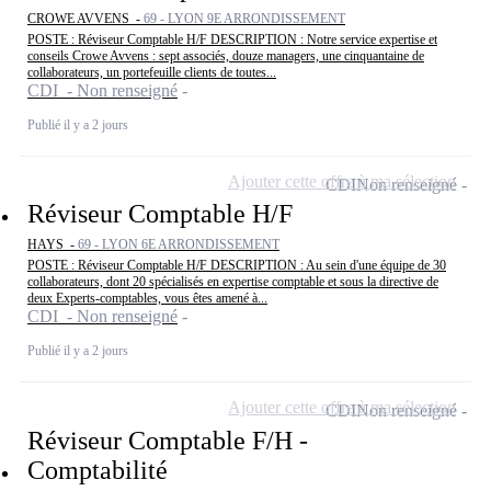
CROWE AVVENS -
69 - LYON 9E ARRONDISSEMENT
POSTE : Réviseur Comptable H/F DESCRIPTION : Notre service expertise et
conseils Crowe Avvens : sept associés, douze managers, une cinquantaine de
collaborateurs, un portefeuille clients de toutes...
CDI - Non renseigné
Publié il y a 2 jours
Ajouter cette offre à ma sélection
CDI
Non renseigné
Réviseur Comptable H/F
HAYS -
69 - LYON 6E ARRONDISSEMENT
POSTE : Réviseur Comptable H/F DESCRIPTION : Au sein d'une équipe de 30
collaborateurs, dont 20 spécialisés en expertise comptable et sous la directive de
deux Experts-comptables, vous êtes amené à...
CDI - Non renseigné
Publié il y a 2 jours
Ajouter cette offre à ma sélection
CDI
Non renseigné
Réviseur Comptable F/H -
Comptabilité