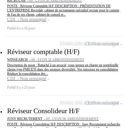
RECRULAB -
69 - LYON 3E ARRONDISSEMENT
POSTE : Réviseur Comptable H/F DESCRIPTION : PRÉSENTATION DE
L'ENTREPRISE Recrulab, cabinet de recrutement spécialisé recrute pour le compte
de l'un de ses clients, cabinet de conseil et...
CDI - Non renseigné
Publié il y a 18 jours
Ajouter cette offre à ma sélection
CDI
Non renseigné
Réviseur comptable (H/F)
WINSEARCH -
69 - LYON 5E ARRONDISSEMENT
Description du poste : Rattaché à un associé, vous prenez en charge un portefeuille
clients type PME/ETI dans des secteurs diversifiés. Vos missions en consolidation
Réaliser la consolidation des...
CDI - Non renseigné
Publié il y a 23 jours
Ajouter cette offre à ma sélection
CDI
Non renseigné
Réviseur Consolideur H/F
JUNY RECRUTEMENT -
69 - LYON 9E ARRONDISSEMENT
POSTE : Réviseur Consolideur H/F DESCRIPTION : Juny Recrutement recherche