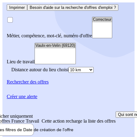
Imprimer
Besoin d'aide sur la recherche d'offres d'emploi ?
Métier, compétence, mot-clé, numéro d'offre
Lieu de travail
Distance autour du lieu choisi
Rechercher
des offres
Créer une alerte
Qui sont n
icher uniquement
 offres France Travail
Cette action recharge la liste des offres
les filtres de
Date de création
de l'offre