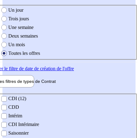
e création de l'offre
Un jour
Trois jours
Une semaine
Deux semaines
Un mois
Toutes les offres
er
le filtre de date de création de l'offre
les filtres de types de
Contrat
de contrat
CDI (12)
CDD
Intérim
CDI Intérimaire
Saisonnier