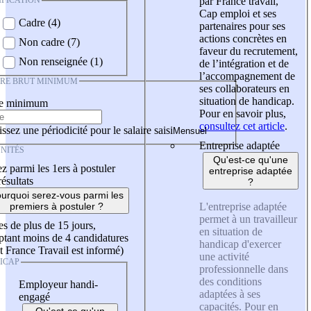
IFICATION
par France travail,
Cap emploi et ses
Cadre (4)
partenaires pour ses
actions concrètes en
Non cadre (7)
faveur du recrutement,
Non renseignée (1)
de l’intégration et de
l’accompagnement de
IRE BRUT MINIMUM
ses collaborateurs en
situation de handicap.
re minimum
Pour en savoir plus,
consultez cet article
.
ssez une périodicité pour le salaire saisi
Entreprise adaptée
NITÉS
Qu'est-ce qu'une
z parmi les 1ers à postuler
entreprise adaptée
résultats
?
urquoi serez-vous parmi les
L'entreprise adaptée
premiers à postuler ?
permet à un travailleur
es de plus de 15 jours,
en situation de
tant moins de 4 candidatures
handicap d'exercer
t France Travail est informé)
une activité
ICAP
professionnelle dans
des conditions
Employeur handi-
adaptées à ses
engagé
capacités. Pour en
Qu'est-ce qu'un