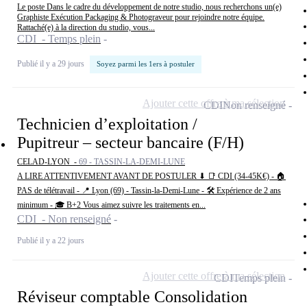
Le poste Dans le cadre du développement de notre studio, nous recherchons un(e)
Graphiste Exécution Packaging & Photograveur pour rejoindre notre équipe.
Rattaché(e) à la direction du studio, vous...
CDI - Temps plein
Publié il y a 29 jours
Soyez parmi les 1ers à postuler
Ajouter cette offre à ma sélection
CDI
Non renseigné
Technicien d’exploitation /
Pupitreur – secteur bancaire (F/H)
CELAD-LYON -
69 - TASSIN-LA-DEMI-LUNE
A LIRE ATTENTIVEMENT AVANT DE POSTULER ⬇ 📑 CDI (34-45K€) - 🏠
PAS de télétravail - 📍 Lyon (69) - Tassin-la-Demi-Lune - 🛠 Expérience de 2 ans
minimum - 🎓 B+2 Vous aimez suivre les traitements en...
CDI - Non renseigné
Publié il y a 22 jours
Ajouter cette offre à ma sélection
CDI
Temps plein
Réviseur comptable Consolidation