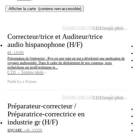
Afficher la carte
(contenu non-accessible)
Ajouter cette offre à ma sélection
CDI
Temps plein
Correcteur/trice et Auditeur/trice
audio hispanophone (H/F)
69 - LYON
Présentation de l'entreprise : Ryo est une start-up qui a développé une application de
voyages audioguidés. Dans le cadre du déploiement de nos contenus, nous
recherchons un profil technique et...
CDI - Temps plein
Publié il y a 16 jours
Ajouter cette offre à ma sélection
CDI
Temps plein
Préparateur-correcteur /
Préparatrice-correctrice en
industrie gr (H/F)
SQUARE -
69 - LYON