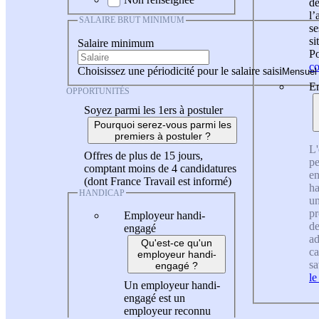
de
l
SALAIRE BRUT MINIMUM
se
si
Salaire minimum
Po
co
Choisissez une périodicité pour le salaire saisi
En
OPPORTUNITÉS
Soyez parmi les 1ers à postuler
Pourquoi serez-vous parmi les
premiers à postuler ?
L'
Offres de plus de 15 jours,
pe
comptant moins de 4 candidatures
en
(dont France Travail est informé)
ha
HANDICAP
un
pr
Employeur handi-
de
engagé
ad
Qu'est-ce qu'un
ca
employeur handi-
sa
engagé ?
le
Un employeur handi-
engagé est un
employeur reconnu