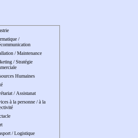
strie
rmatique /
écommunication
allation / Maintenance
eting / Stratégie
merciale
sources Humaines
té
étariat / Assistanat
ices à la personne / à la
ectivité
ctacle
rt
sport / Logistique