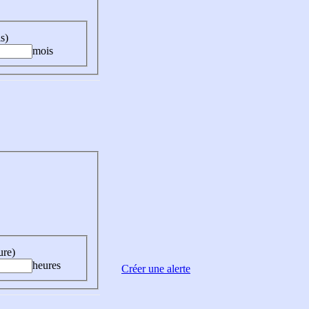
s)
mois
ure)
heures
Créer une alerte