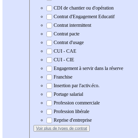
CDI de chantier ou d'opération
Contrat d'Engagement Educatif
Contrat intermittent
Contrat pacte
Contrat d'usage
CUI - CAE
CUI - CIE
Engagement à servir dans la réserve
Franchise
Insertion par l'activ.éco.
Portage salarial
Profession commerciale
Profession libérale
Reprise d'entreprise
Voir plus
de types de contrat