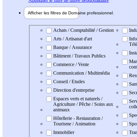
Appliquer
le filtre de durée hebdomadaire
Afficher les filtres de
Domaine pro
fessionnel
Domaine professionel
Achats / Comptabilité / Gestion
Indu
Arts / Artisanat d'art
Info
Tél
Banque / Assurance
Inst
Bâtiment / Travaux Publics
Mark
Commerce / Vente
com
Communication / Multimédia
Res
Conseil / Etudes
San
Direction d'entreprise
Secr
Espaces verts et naturels /
Serv
Agriculture / Pêche / Soins aux
coll
animaux
Spe
Hôtellerie - Restauration /
Tourisme / Animation
Spo
Immobilier
Tran