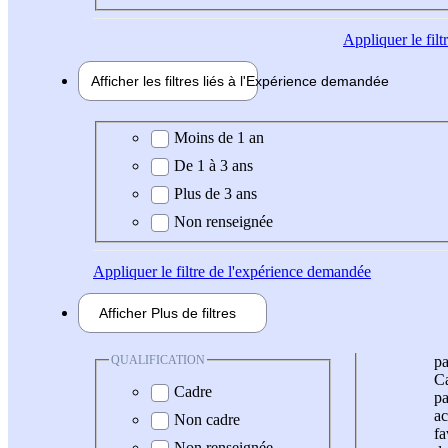
Appliquer
le fil
Afficher les filtres liés à l'
Expérience
demandée
Expérience demandée
Moins de 1 an
De 1 à 3 ans
Plus de 3 ans
Non renseignée
Appliquer
le filtre de l'expérience demandée
Afficher
Plus de
filtres
QUALIFICATION
pa
Ca
Cadre
pa
ac
Non cadre
fa
Non renseignée