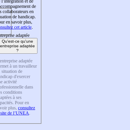
 l’intégration et de
’accompagnement de
s collaborateurs en
tuation de handicap.
ur en savoir plus,
nsultez cet article
.
treprise adaptée
Qu'est-ce qu'une
entreprise adaptée
?
entreprise adaptée
rmet à un travailleur
 situation de
ndicap d'exercer
e activité
ofessionnelle dans
s conditions
aptées à ses
pacités. Pour en
voir plus,
consultez
 site de l’UNEA
.