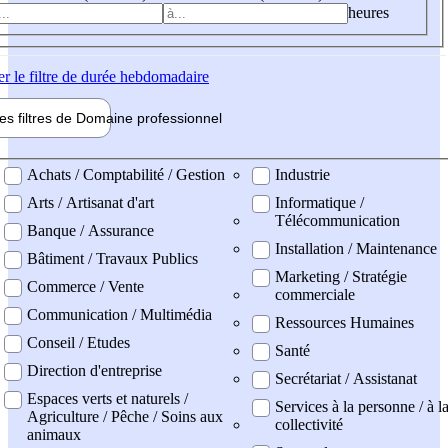
heures
er
le filtre de durée hebdomadaire
les filtres de
Domaine pro
fessionnel
ne professionel
Achats / Comptabilité / Gestion
Industrie
Arts / Artisanat d'art
Informatique /
Télécommunication
Banque / Assurance
Installation / Maintenance
Bâtiment / Travaux Publics
Marketing / Stratégie
Commerce / Vente
commerciale
Communication / Multimédia
Ressources Humaines
Conseil / Etudes
Santé
Direction d'entreprise
Secrétariat / Assistanat
Espaces verts et naturels /
Services à la personne / à l
Agriculture / Pêche / Soins aux
collectivité
animaux