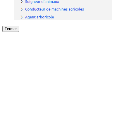
Fermer
Fermer
le détail de l'offre
/
Offre
sur
Offre précéden