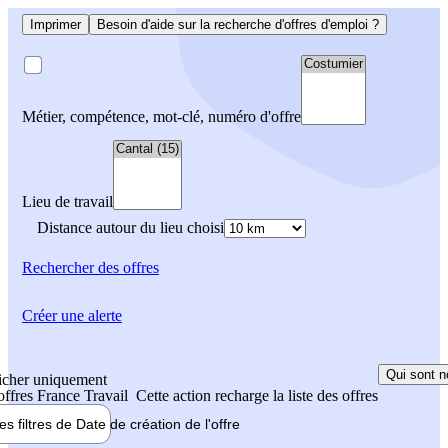
Imprimer
Besoin d'aide sur la recherche d'offres d'emploi ?
Métier, compétence, mot-clé, numéro d'offre
Lieu de travail
Distance autour du lieu choisi
Rechercher
des offres
Créer une alerte
Qui sont n
icher uniquement
 offres France Travail
Cette action recharge la liste des offres
les filtres de
Date de création
de l'offre