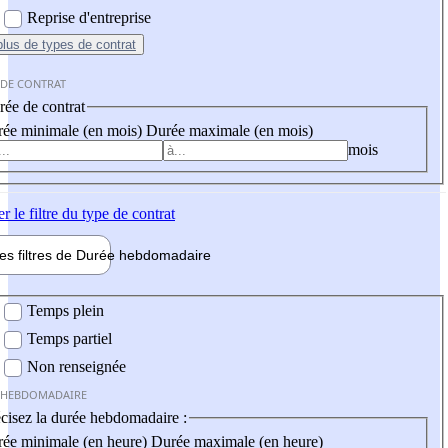
Reprise d'entreprise
plus
de types de contrat
 DE CONTRAT
ée de contrat
ée minimale (en mois)
Durée maximale (en mois)
mois
er
le filtre du type de contrat
les filtres de
Durée hebdo
madaire
 hebdomadaire
Temps plein
Temps partiel
Non renseignée
 HEBDOMADAIRE
cisez la durée hebdomadaire :
ée minimale (en heure)
Durée maximale (en heure)