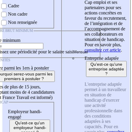
Cap emploi et ses
Cadre
partenaires pour ses
actions concrètes en
Non cadre
faveur du recrutement,
Non renseignée
de l’intégration et de
l’accompagnement de
IRE BRUT MINIMUM
ses collaborateurs en
situation de handicap.
re minimum
Pour en savoir plus,
consultez cet article
.
ssez une périodicité pour le salaire saisi
Entreprise adaptée
NITÉS
Qu'est-ce qu'une
z parmi les 1ers à postuler
entreprise adaptée
?
urquoi serez-vous parmi les
premiers à postuler ?
L'entreprise adaptée
es de plus de 15 jours,
permet à un travailleur
tant moins de 4 candidatures
en situation de
t France Travail est informé)
handicap d'exercer
ICAP
une activité
professionnelle dans
Employeur handi-
des conditions
engagé
adaptées à ses
Qu'est-ce qu'un
capacités. Pour en
employeur handi-
savoir plus,
consultez