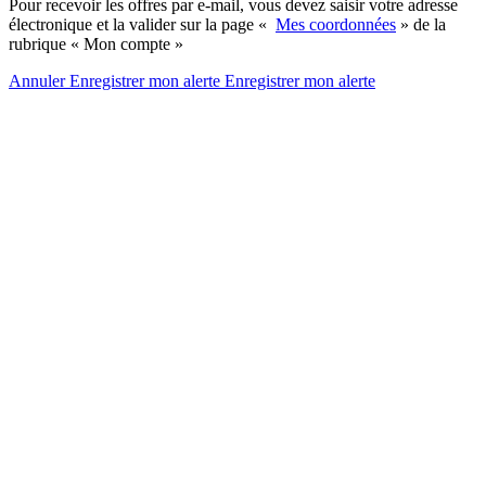
Pour recevoir les offres par e-mail, vous devez saisir votre adresse
électronique et la valider sur la page «
Mes coordonnées
» de la
rubrique « Mon compte »
Annuler
Enregistrer mon alerte
Enregistrer
mon alerte