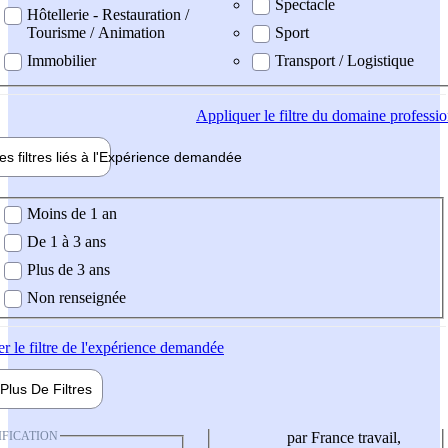
Spectacle
Hôtellerie - Restauration /
Tourisme / Animation
Sport
Immobilier
Transport / Logistique
Appliquer
le filtre du domaine professi
es filtres liés à l'
Expérience
demandée
ience demandée
Moins de 1 an
De 1 à 3 ans
Plus de 3 ans
Non renseignée
er
le filtre de l'expérience demandée
Plus De
Filtres
IFICATION
par France travail,