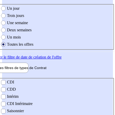
e création de l'offre
Un jour
Trois jours
Une semaine
Deux semaines
Un mois
Toutes les offres
er
le filtre de date de création de l'offre
les filtres de types de
Contrat
de contrat
CDI
CDD
Intérim
CDI Intérimaire
Saisonnier