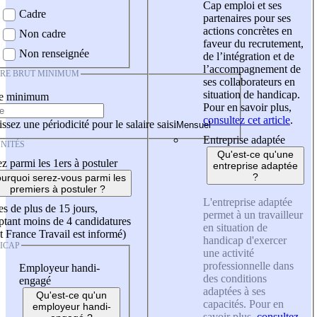
Cap emploi et ses
Cadre
partenaires pour ses
actions concrètes en
Non cadre
faveur du recrutement,
Non renseignée
de l’intégration et de
l’accompagnement de
IRE BRUT MINIMUM
ses collaborateurs en
situation de handicap.
re minimum
Pour en savoir plus,
consultez cet article
.
ssez une périodicité pour le salaire saisi
Entreprise adaptée
NITÉS
Qu'est-ce qu'une
z parmi les 1ers à postuler
entreprise adaptée
?
urquoi serez-vous parmi les
premiers à postuler ?
L'entreprise adaptée
es de plus de 15 jours,
permet à un travailleur
tant moins de 4 candidatures
en situation de
t France Travail est informé)
handicap d'exercer
ICAP
une activité
professionnelle dans
Employeur handi-
des conditions
engagé
adaptées à ses
Qu'est-ce qu'un
capacités. Pour en
employeur handi-
savoir plus,
consultez