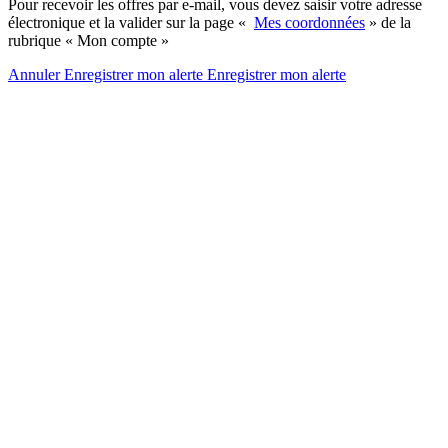
Pour recevoir les offres par e-mail, vous devez saisir votre adresse
électronique et la valider sur la page «
Mes coordonnées
» de la
rubrique « Mon compte »
Annuler
Enregistrer mon alerte
Enregistrer
mon alerte