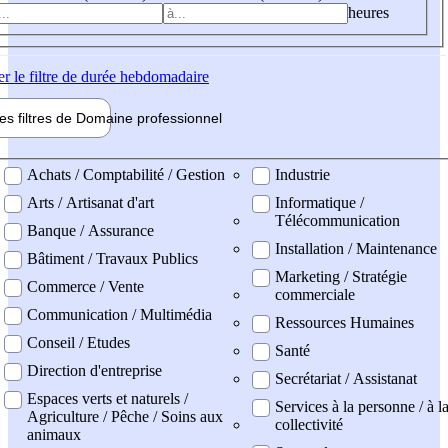
heures
er
le filtre de durée hebdomadaire
les filtres de
Domaine pro
fessionnel
ne professionel
Achats / Comptabilité / Gestion
Industrie
Arts / Artisanat d'art
Informatique /
Télécommunication
Banque / Assurance
Installation / Maintenance
Bâtiment / Travaux Publics
Marketing / Stratégie
Commerce / Vente
commerciale
Communication / Multimédia
Ressources Humaines
Conseil / Etudes
Santé
Direction d'entreprise
Secrétariat / Assistanat
Espaces verts et naturels /
Services à la personne / à l
Agriculture / Pêche / Soins aux
collectivité
animaux