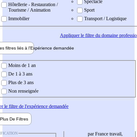
Spectacle
Hôtellerie - Restauration /
Tourisme / Animation
Sport
Immobilier
Transport / Logistique
Appliquer
le filtre du domaine professi
es filtres liés à l'
Expérience
demandée
ience demandée
Moins de 1 an
De 1 à 3 ans
Plus de 3 ans
Non renseignée
er
le filtre de l'expérience demandée
Plus De
Filtres
IFICATION
par France travail,