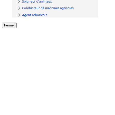
Fermer
Fermer
le détail de l'offre
/
Offre
sur
Offre précéden