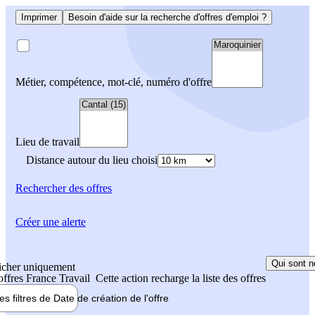
Imprimer
Besoin d'aide sur la recherche d'offres d'emploi ?
Métier, compétence, mot-clé, numéro d'offre
Lieu de travail
Distance autour du lieu choisi
Rechercher
des offres
Créer une alerte
Qui sont n
icher uniquement
 offres France Travail
Cette action recharge la liste des offres
les filtres de
Date de création
de l'offre