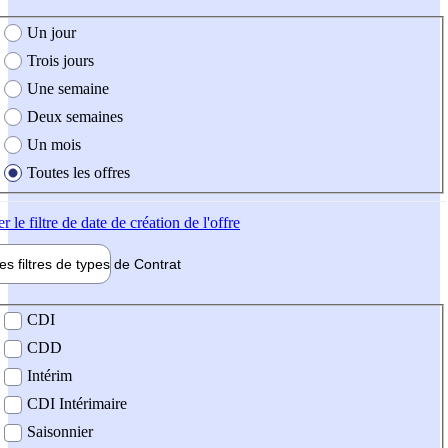
e création de l'offre
Un jour
Trois jours
Une semaine
Deux semaines
Un mois
Toutes les offres
er
le filtre de date de création de l'offre
les filtres de types de
Contrat
de contrat
CDI
CDD
Intérim
CDI Intérimaire
Saisonnier