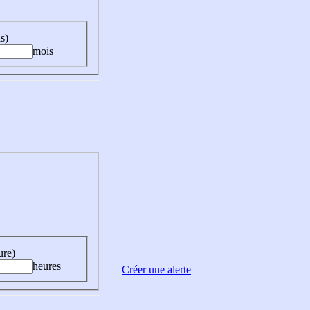
s)
mois
ure)
heures
Créer une alerte