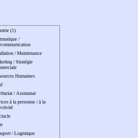
strie (1)
rmatique /
écommunication
allation / Maintenance
eting / Stratégie
merciale
sources Humaines
té
étariat / Assistanat
ices à la personne / à la
ectivité
ctacle
rt
sport / Logistique