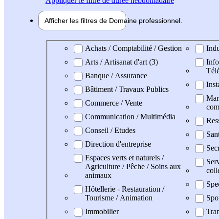
Appliquer
le filtre de durée hebdomadaire
Afficher les filtres de
Domaine pro
fessionnel
Domaine professionel
Achats / Comptabilité / Gestion
Indu
Arts / Artisanat d'art (3)
Info
Tél
Banque / Assurance
Inst
Bâtiment / Travaux Publics
Mark
Commerce / Vente
com
Communication / Multimédia
Res
Conseil / Etudes
San
Direction d'entreprise
Secr
Espaces verts et naturels /
Serv
Agriculture / Pêche / Soins aux
coll
animaux
Spe
Hôtellerie - Restauration /
Tourisme / Animation
Spo
Immobilier
Tran