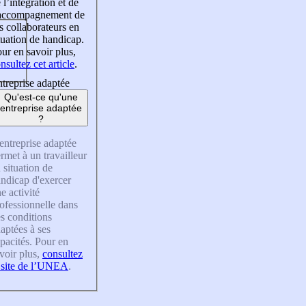
 l’intégration et de
’accompagnement de
s collaborateurs en
tuation de handicap.
ur en savoir plus,
nsultez cet article
.
treprise adaptée
Qu'est-ce qu'une
entreprise adaptée
?
entreprise adaptée
rmet à un travailleur
 situation de
ndicap d'exercer
e activité
ofessionnelle dans
s conditions
aptées à ses
pacités. Pour en
voir plus,
consultez
 site de l’UNEA
.