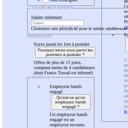
de
l
SALAIRE BRUT MINIMUM
se
si
Salaire minimum
Po
co
Choisissez une périodicité pour le salaire saisi
En
OPPORTUNITÉS
Soyez parmi les 1ers à postuler
Pourquoi serez-vous parmi les
premiers à postuler ?
L'
Offres de plus de 15 jours,
pe
comptant moins de 4 candidatures
en
(dont France Travail est informé)
ha
HANDICAP
un
pr
Employeur handi-
de
engagé
ad
Qu'est-ce qu'un
ca
employeur handi-
sa
engagé ?
le
Un employeur handi-
engagé est un
employeur reconnu