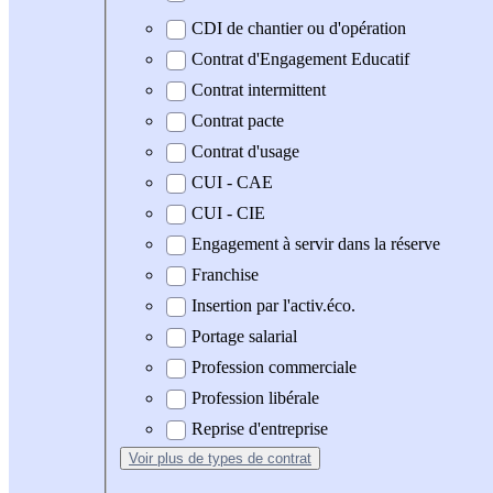
CDI de chantier ou d'opération
Contrat d'Engagement Educatif
Contrat intermittent
Contrat pacte
Contrat d'usage
CUI - CAE
CUI - CIE
Engagement à servir dans la réserve
Franchise
Insertion par l'activ.éco.
Portage salarial
Profession commerciale
Profession libérale
Reprise d'entreprise
Voir plus
de types de contrat