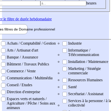
heures
er
le filtre de durée hebdomadaire
les filtres de
Domaine pro
fessionnel
ne professionel
Achats / Comptabilité / Gestion
Industrie
Arts / Artisanat d'art
Informatique /
Télécommunication
Banque / Assurance
Installation / Maintenance
Bâtiment / Travaux Publics
Marketing / Stratégie
Commerce / Vente
commerciale
Communication / Multimédia
Ressources Humaines
Conseil / Etudes
Santé
Direction d'entreprise
Secrétariat / Assistanat
Espaces verts et naturels /
Services à la personne / à l
Agriculture / Pêche / Soins aux
collectivité
animaux