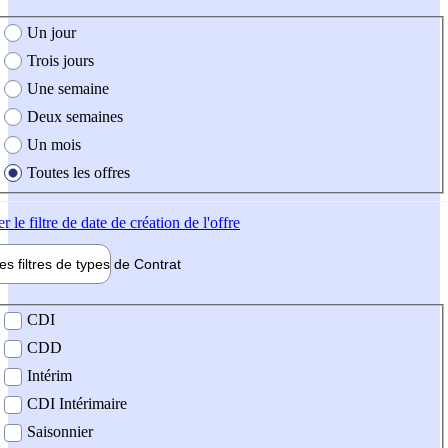
e création de l'offre
Un jour
Trois jours
Une semaine
Deux semaines
Un mois
Toutes les offres
er
le filtre de date de création de l'offre
les filtres de types de
Contrat
de contrat
CDI
CDD
Intérim
CDI Intérimaire
Saisonnier