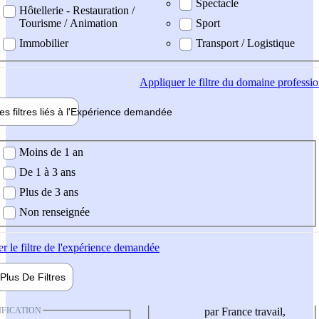
Spectacle
Hôtellerie - Restauration /
Tourisme / Animation
Sport
Immobilier
Transport / Logistique
Appliquer
le filtre du domaine professi
es filtres liés à l'
Expérience
demandée
ience demandée
Moins de 1 an
De 1 à 3 ans
Plus de 3 ans
Non renseignée
er
le filtre de l'expérience demandée
Plus De
Filtres
IFICATION
par France travail,