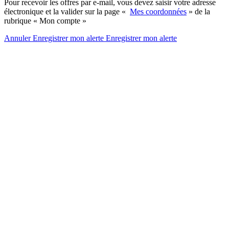
Pour recevoir les offres par e-mail, vous devez saisir votre adresse
électronique et la valider sur la page «
Mes coordonnées
» de la
rubrique « Mon compte »
Annuler
Enregistrer mon alerte
Enregistrer
mon alerte