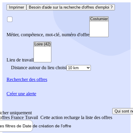
Imprimer
Besoin d'aide sur la recherche d'offres d'emploi ?
Métier, compétence, mot-clé, numéro d'offre
Lieu de travail
Distance autour du lieu choisi
Rechercher
des offres
Créer une alerte
Qui sont n
icher uniquement
 offres France Travail
Cette action recharge la liste des offres
les filtres de
Date de création
de l'offre