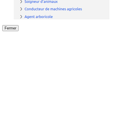
Fermer
Fermer
le détail de l'offre
/
Offre
sur
Offre précéden