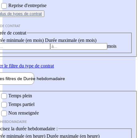
Reprise d'entreprise
plus
de types de contrat
 DE CONTRAT
ée de contrat
ée minimale (en mois)
Durée maximale (en mois)
mois
er
le filtre du type de contrat
les filtres de
Durée hebdo
madaire
 hebdomadaire
Temps plein
Temps partiel
Non renseignée
 HEBDOMADAIRE
cisez la durée hebdomadaire :
ée minimale (en heure)
Durée maximale (en heure)