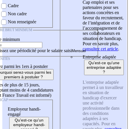
Cap emploi et ses
Cadre
partenaires pour ses
actions concrètes en
Non cadre
faveur du recrutement,
Non renseignée
de l’intégration et de
l’accompagnement de
IRE BRUT MINIMUM
ses collaborateurs en
situation de handicap.
re minimum
Pour en savoir plus,
consultez cet article
.
ssez une périodicité pour le salaire saisi
Entreprise adaptée
NITÉS
Qu'est-ce qu'une
z parmi les 1ers à postuler
entreprise adaptée
?
urquoi serez-vous parmi les
premiers à postuler ?
L'entreprise adaptée
es de plus de 15 jours,
permet à un travailleur
tant moins de 4 candidatures
en situation de
t France Travail est informé)
handicap d'exercer
ICAP
une activité
professionnelle dans
Employeur handi-
des conditions
engagé
adaptées à ses
Qu'est-ce qu'un
capacités. Pour en
employeur handi-
savoir plus,
consultez