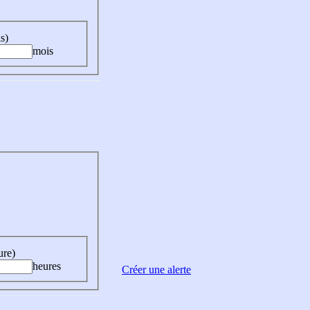
s)
mois
ure)
heures
Créer une alerte