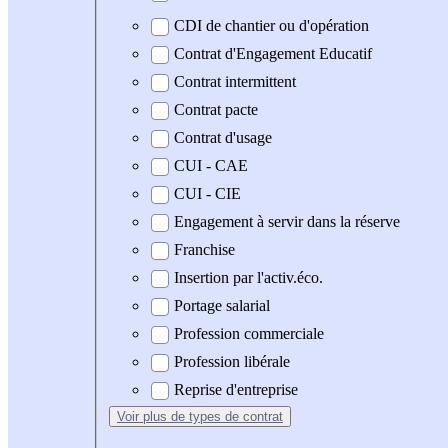
CDI de chantier ou d'opération
Contrat d'Engagement Educatif
Contrat intermittent
Contrat pacte
Contrat d'usage
CUI - CAE
CUI - CIE
Engagement à servir dans la réserve
Franchise
Insertion par l'activ.éco.
Portage salarial
Profession commerciale
Profession libérale
Reprise d'entreprise
Voir plus
de types de contrat