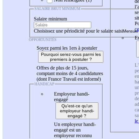
de
l
SALAIRE BRUT MINIMUM
se
si
Salaire minimum
Po
co
Choisissez une périodicité pour le salaire saisi
En
OPPORTUNITÉS
Soyez parmi les 1ers à postuler
Pourquoi serez-vous parmi les
premiers à postuler ?
L'
Offres de plus de 15 jours,
pe
comptant moins de 4 candidatures
en
(dont France Travail est informé)
ha
HANDICAP
un
pr
Employeur handi-
de
engagé
ad
Qu'est-ce qu'un
ca
employeur handi-
sa
engagé ?
le
Un employeur handi-
engagé est un
employeur reconnu