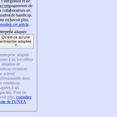
 l’intégration et de
’accompagnement de
s collaborateurs en
tuation de handicap.
ur en savoir plus,
nsultez cet article
.
treprise adaptée
Qu'est-ce qu'une
entreprise adaptée
?
entreprise adaptée
rmet à un travailleur
 situation de
ndicap d'exercer
e activité
ofessionnelle dans
s conditions
aptées à ses
pacités. Pour en
voir plus,
consultez
 site de l’UNEA
.