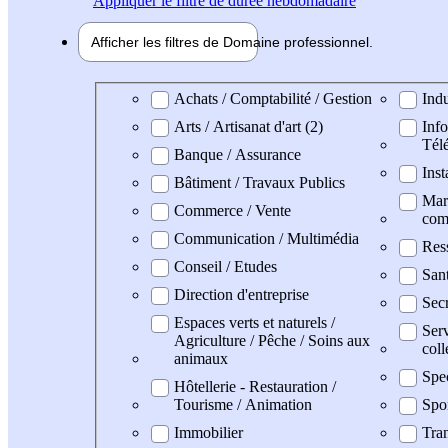
Appliquer
le filtre de durée hebdomadaire
Afficher les filtres de
Domaine pro
fessionnel
Domaine professionel
Achats / Comptabilité / Gestion
Indu
Arts / Artisanat d'art (2)
Info
Tél
Banque / Assurance
Inst
Bâtiment / Travaux Publics
Mark
Commerce / Vente
com
Communication / Multimédia
Res
Conseil / Etudes
San
Direction d'entreprise
Secr
Espaces verts et naturels /
Serv
Agriculture / Pêche / Soins aux
coll
animaux
Spe
Hôtellerie - Restauration /
Tourisme / Animation
Spo
Immobilier
Tran