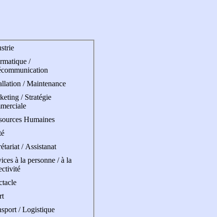
strie
rmatique /
écommunication
allation / Maintenance
eting / Stratégie
merciale
sources Humaines
té
étariat / Assistanat
ices à la personne / à la
ectivité
ctacle
rt
sport / Logistique