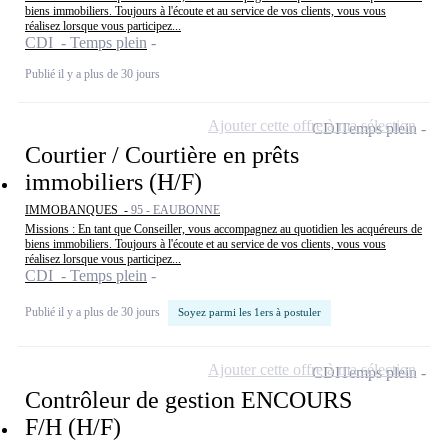
biens immobiliers. Toujours à l'écoute et au service de vos clients, vous vous
réalisez lorsque vous participez...
CDI - Temps plein
Publié il y a plus de 30 jours
Ajouter cette offre à ma sélection
CDI
Temps plein
Courtier / Courtière en prêts
immobiliers (H/F)
IMMOBANQUES -
95 - EAUBONNE
Missions : En tant que Conseiller, vous accompagnez au quotidien les acquéreurs de
biens immobiliers. Toujours à l'écoute et au service de vos clients, vous vous
réalisez lorsque vous participez...
CDI - Temps plein
Publié il y a plus de 30 jours
Soyez parmi les 1ers à postuler
Ajouter cette offre à ma sélection
CDI
Temps plein
Contrôleur de gestion ENCOURS
F/H (H/F)