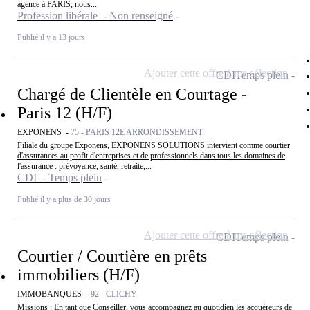
agence à PARIS, nous...
Profession libérale - Non renseigné
Publié il y a 13 jours
Ajouter cette offre à ma sélection
CDI
Temps plein
Chargé de Clientèle en Courtage -
Paris 12 (H/F)
EXPONENS -
75 - PARIS 12E ARRONDISSEMENT
Filiale du groupe Exponens, EXPONENS SOLUTIONS intervient comme courtier
d'assurances au profit d'entreprises et de professionnels dans tous les domaines de
l'assurance : prévoyance, santé, retraite,...
CDI - Temps plein
Publié il y a plus de 30 jours
Ajouter cette offre à ma sélection
CDI
Temps plein
Courtier / Courtière en prêts
immobiliers (H/F)
IMMOBANQUES -
92 - CLICHY
Missions : En tant que Conseiller, vous accompagnez au quotidien les acquéreurs de