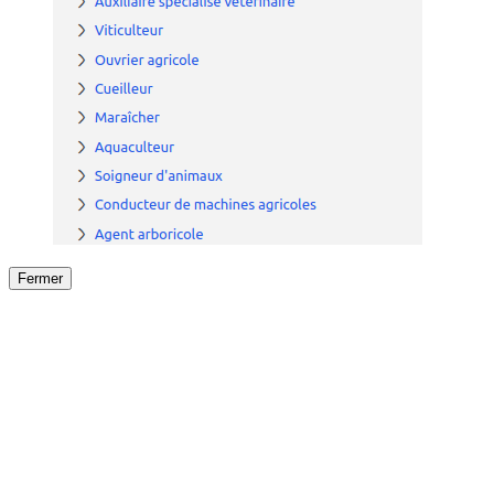
Fermer
Fermer
le détail de l'offre
/
Offre
sur
Offre précéden