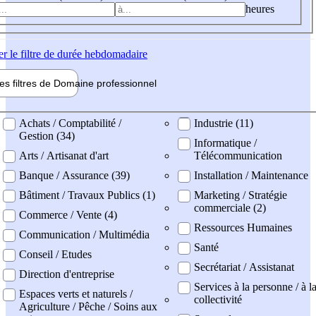
heures
er
le filtre de durée hebdomadaire
les filtres de
Domaine pro
fessionnel
ne professionel
Achats / Comptabilité /
Industrie (11)
Gestion (34)
Informatique /
Arts / Artisanat d'art
Télécommunication
Banque / Assurance (39)
Installation / Maintenance
Bâtiment / Travaux Publics (1)
Marketing / Stratégie
commerciale (2)
Commerce / Vente (4)
Ressources Humaines
Communication / Multimédia
Santé
Conseil / Etudes
Secrétariat / Assistanat
Direction d'entreprise
Services à la personne / à l
Espaces verts et naturels /
collectivité
Agriculture / Pêche / Soins aux