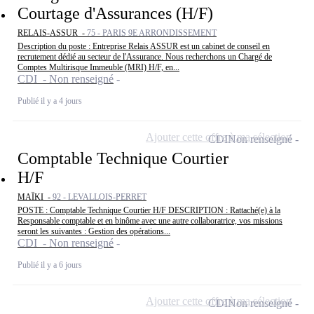
Courtage d'Assurances (H/F)
RELAIS-ASSUR -
75 - PARIS 9E ARRONDISSEMENT
Description du poste : Entreprise Relais ASSUR est un cabinet de conseil en
recrutement dédié au secteur de l'Assurance. Nous recherchons un Chargé de
Comptes Multirisque Immeuble (MRI) H/F, en...
CDI - Non renseigné
Publié il y a 4 jours
Ajouter cette offre à ma sélection
CDI
Non renseigné
Comptable Technique Courtier
H/F
MAÏKI -
92 - LEVALLOIS-PERRET
POSTE : Comptable Technique Courtier H/F DESCRIPTION : Rattaché(e) à la
Responsable comptable et en binôme avec une autre collaboratrice, vos missions
seront les suivantes : Gestion des opérations...
CDI - Non renseigné
Publié il y a 6 jours
Ajouter cette offre à ma sélection
CDI
Non renseigné