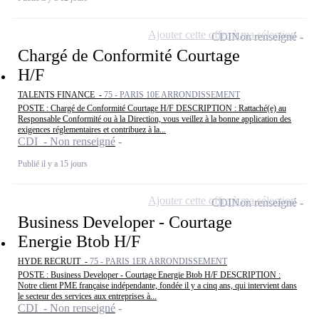
Ajouter cette offre à ma sélection
CDI
Non renseigné
Chargé de Conformité Courtage
H/F
TALENTS FINANCE -
75 - PARIS 10E ARRONDISSEMENT
POSTE : Chargé de Conformité Courtage H/F DESCRIPTION : Rattaché(e) au
Responsable Conformité ou à la Direction, vous veillez à la bonne application des
exigences réglementaires et contribuez à la...
CDI - Non renseigné
Publié il y a 15 jours
Ajouter cette offre à ma sélection
CDI
Non renseigné
Business Developer - Courtage
Energie Btob H/F
HYDE RECRUIT -
75 - PARIS 1ER ARRONDISSEMENT
POSTE : Business Developer - Courtage Energie Btob H/F DESCRIPTION :
Notre client PME française indépendante, fondée il y a cinq ans, qui intervient dans
le secteur des services aux entreprises à...
CDI - Non renseigné