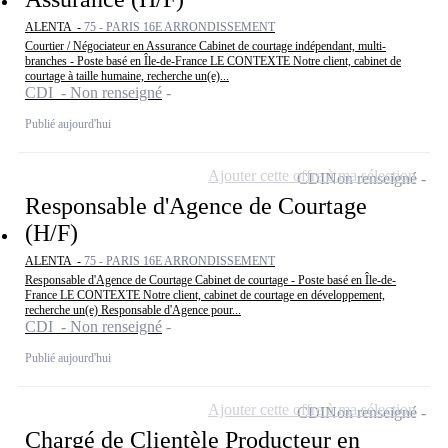
ALENTA -
75 - PARIS 16E ARRONDISSEMENT
Courtier / Négociateur en Assurance Cabinet de courtage indépendant, multi-
branches - Poste basé en Île-de-France LE CONTEXTE Notre client, cabinet de
courtage à taille humaine, recherche un(e)...
CDI - Non renseigné
Publié aujourd'hui
Ajouter cette offre à ma sélection
CDI
Non renseigné
Responsable d'Agence de Courtage
(H/F)
ALENTA -
75 - PARIS 16E ARRONDISSEMENT
Responsable d'Agence de Courtage Cabinet de courtage - Poste basé en Île-de-
France LE CONTEXTE Notre client, cabinet de courtage en développement,
recherche un(e) Responsable d'Agence pour...
CDI - Non renseigné
Publié aujourd'hui
Ajouter cette offre à ma sélection
CDI
Non renseigné
Chargé de Clientèle Producteur en