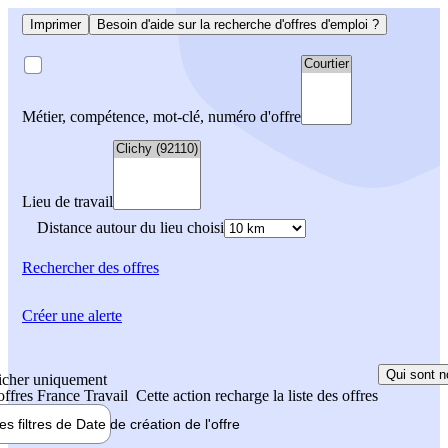
Imprimer
Besoin d'aide sur la recherche d'offres d'emploi ?
Métier, compétence, mot-clé, numéro d'offre
Lieu de travail
Distance autour du lieu choisi
Rechercher
des offres
Créer une alerte
Qui sont n
icher uniquement
 offres France Travail
Cette action recharge la liste des offres
les filtres de
Date de création
de l'offre