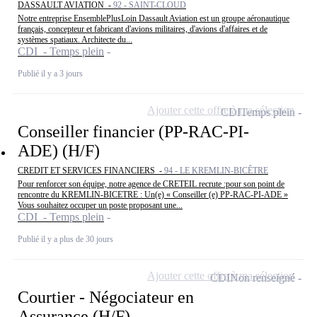
DASSAULT AVIATION -
92 - SAINT-CLOUD
Notre entreprise EnsemblePlusLoin Dassault Aviation est un groupe aéronautique
français, concepteur et fabricant d'avions militaires, d'avions d'affaires et de
systèmes spatiaux. Architecte du...
CDI - Temps plein
Publié il y a 3 jours
Ajouter cette offre à ma sélection
CDI
Temps plein
Conseiller financier (PP-RAC-PI-
ADE) (H/F)
CREDIT ET SERVICES FINANCIERS -
94 - LE KREMLIN-BICÊTRE
Pour renforcer son équipe, notre agence de CRETEIL recrute :pour son point de
rencontre du KREMLIN-BICETRE : Un(e) « Conseiller (e) PP-RAC-PI-ADE »
Vous souhaitez occuper un poste proposant une...
CDI - Temps plein
Publié il y a plus de 30 jours
Ajouter cette offre à ma sélection
CDI
Non renseigné
Courtier - Négociateur en
Assurance (H/F)