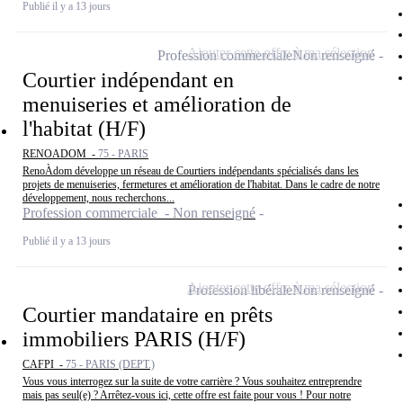
Publié il y a 13 jours
Ajouter cette offre à ma sélection
Profession commerciale
Non renseigné
Courtier indépendant en
menuiseries et amélioration de
l'habitat (H/F)
RENOADOM -
75 - PARIS
RenoÀdom développe un réseau de Courtiers indépendants spécialisés dans les
projets de menuiseries, fermetures et amélioration de l'habitat. Dans le cadre de notre
développement, nous recherchons...
Profession commerciale - Non renseigné
Publié il y a 13 jours
Ajouter cette offre à ma sélection
Profession libérale
Non renseigné
Courtier mandataire en prêts
immobiliers PARIS (H/F)
CAFPI -
75 - PARIS (DEPT.)
Vous vous interrogez sur la suite de votre carrière ? Vous souhaitez entreprendre
mais pas seul(e) ? Arrêtez-vous ici, cette offre est faite pour vous ! Pour notre