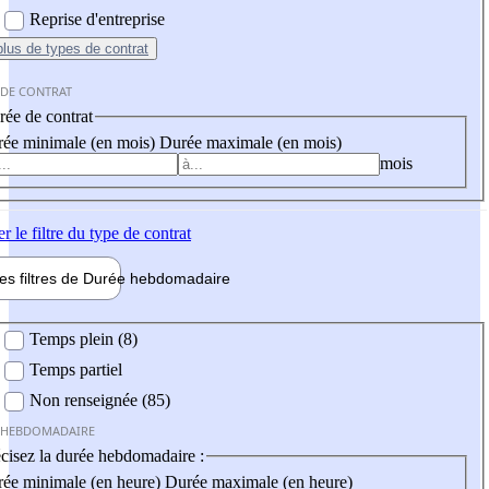
Reprise d'entreprise
plus
de types de contrat
 DE CONTRAT
ée de contrat
ée minimale (en mois)
Durée maximale (en mois)
mois
er
le filtre du type de contrat
les filtres de
Durée hebdo
madaire
 hebdomadaire
Temps plein (8)
Temps partiel
Non renseignée (85)
 HEBDOMADAIRE
cisez la durée hebdomadaire :
ée minimale (en heure)
Durée maximale (en heure)