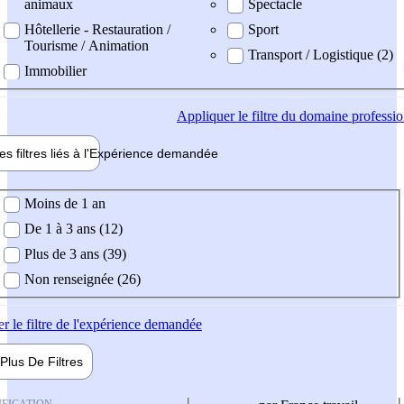
animaux
Spectacle
Hôtellerie - Restauration /
Sport
Tourisme / Animation
Transport / Logistique (2)
Immobilier
Appliquer
le filtre du domaine professi
es filtres liés à l'
Expérience
demandée
ience demandée
Moins de 1 an
De 1 à 3 ans (12)
Plus de 3 ans (39)
Non renseignée (26)
er
le filtre de l'expérience demandée
Plus De
Filtres