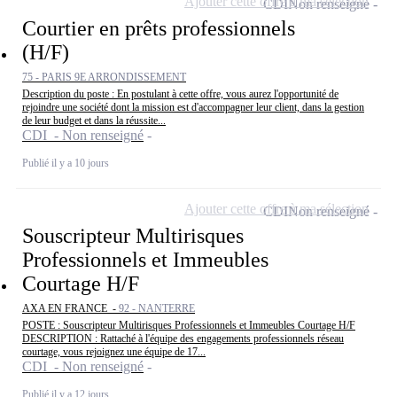
Ajouter cette offre à ma sélection
CDI
Non renseigné
Courtier en prêts professionnels
(H/F)
75 - PARIS 9E ARRONDISSEMENT
Description du poste : En postulant à cette offre, vous aurez l'opportunité de
rejoindre une société dont la mission est d'accompagner leur client, dans la gestion
de leur budget et dans la réussite...
CDI - Non renseigné
Publié il y a 10 jours
Ajouter cette offre à ma sélection
CDI
Non renseigné
Souscripteur Multirisques
Professionnels et Immeubles
Courtage H/F
AXA EN FRANCE -
92 - NANTERRE
POSTE : Souscripteur Multirisques Professionnels et Immeubles Courtage H/F
DESCRIPTION : Rattaché à l'équipe des engagements professionnels réseau
courtage, vous rejoignez une équipe de 17...
CDI - Non renseigné
Publié il y a 12 jours