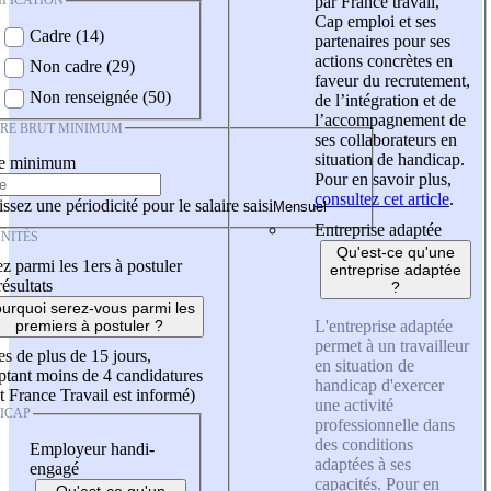
IFICATION
par France travail,
Cap emploi et ses
Cadre (14)
partenaires pour ses
actions concrètes en
Non cadre (29)
faveur du recrutement,
Non renseignée (50)
de l’intégration et de
l’accompagnement de
IRE BRUT MINIMUM
ses collaborateurs en
situation de handicap.
re minimum
Pour en savoir plus,
consultez cet article
.
ssez une périodicité pour le salaire saisi
Entreprise adaptée
NITÉS
Qu'est-ce qu'une
z parmi les 1ers à postuler
entreprise adaptée
résultats
?
urquoi serez-vous parmi les
L'entreprise adaptée
premiers à postuler ?
permet à un travailleur
es de plus de 15 jours,
en situation de
tant moins de 4 candidatures
handicap d'exercer
t France Travail est informé)
une activité
ICAP
professionnelle dans
des conditions
Employeur handi-
adaptées à ses
engagé
capacités. Pour en
Qu'est-ce qu'un