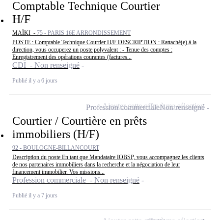
Comptable Technique Courtier
H/F
MAÏKI -
75 - PARIS 16E ARRONDISSEMENT
POSTE : Comptable Technique Courtier H/F DESCRIPTION : Rattaché(e) à la
direction, vous occuperez un poste polyvalent : - Tenue des comptes :
Enregistrement des opérations courantes (factures...
CDI - Non renseigné
Publié il y a 6 jours
Ajouter cette offre à ma sélection
Profession commerciale
Non renseigné
Courtier / Courtière en prêts
immobiliers (H/F)
92 - BOULOGNE-BILLANCOURT
Description du poste En tant que Mandataire IOBSP, vous accompagnez les clients
de nos partenaires immobiliers dans la recherche et la négociation de leur
financement immobilier. Vos missions...
Profession commerciale - Non renseigné
Publié il y a 7 jours