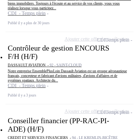
biens immobiliers. Toujours à l'écoute et au service de vos clients, vous vous
réalisez lorsque vous participez...
CDI - Temps plein
Publié il y a plus de 30 jours
Ajouter cette offre à ma sélection
CDI
Temps plein
Contrôleur de gestion ENCOURS
F/H (H/F)
DASSAULT AVIATION -
92 - SAINT-CLOUD
Notre entreprise EnsemblePlusLoin Dassault Aviation est un groupe aéronautique
français, concepteur et fabricant d'avions militaires, d'avions d'affaires et de
systèmes spatiaux. Architecte du...
CDI - Temps plein
Publié il y a 3 jours
Ajouter cette offre à ma sélection
CDI
Temps plein
Conseiller financier (PP-RAC-PI-
ADE) (H/F)
CREDIT ET SERVICES FINANCIERS -
94 - LE KREMLIN-BICÊTRE