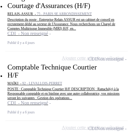
Courtage d'Assurances (H/F)
RELAIS-ASSUR -
75 - PARIS 9E ARRONDISSEMENT
Description du poste : Entreprise Relais ASSUR est un cabinet de conseil en
recrutement dédié au secteur de l'Assurance. Nous recherchons un Chargé de
Comptes Multirisque Immeuble (MRI) H/F, en...
CDI - Non renseigné
Publié il y a 4 jours
Ajouter cette offre à ma sélection
CDI
Non renseigné
Comptable Technique Courtier
H/F
MAÏKI -
92 - LEVALLOIS-PERRET
POSTE : Comptable Technique Courtier H/F DESCRIPTION : Rattaché(e) à la
Responsable comptable et en binôme avec une autre collaboratrice, vos missions
seront les suivantes : Gestion des opérations...
CDI - Non renseigné
Publié il y a 6 jours
Ajouter cette offre à ma sélection
CDI
Non renseigné