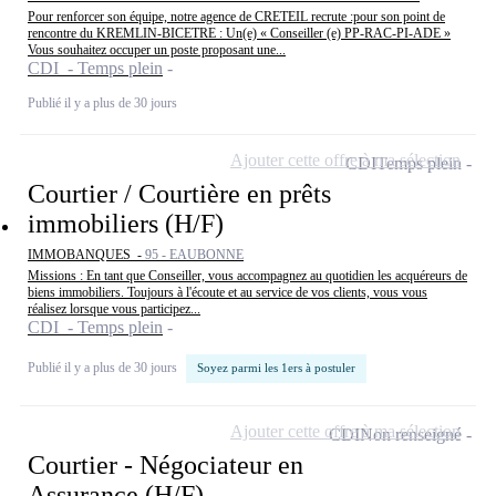
Pour renforcer son équipe, notre agence de CRETEIL recrute :pour son point de
rencontre du KREMLIN-BICETRE : Un(e) « Conseiller (e) PP-RAC-PI-ADE »
Vous souhaitez occuper un poste proposant une...
CDI - Temps plein
Publié il y a plus de 30 jours
Ajouter cette offre à ma sélection
CDI
Temps plein
Courtier / Courtière en prêts
immobiliers (H/F)
IMMOBANQUES -
95 - EAUBONNE
Missions : En tant que Conseiller, vous accompagnez au quotidien les acquéreurs de
biens immobiliers. Toujours à l'écoute et au service de vos clients, vous vous
réalisez lorsque vous participez...
CDI - Temps plein
Publié il y a plus de 30 jours
Soyez parmi les 1ers à postuler
Ajouter cette offre à ma sélection
CDI
Non renseigné
Courtier - Négociateur en
Assurance (H/F)