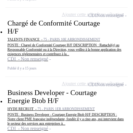
Ajouter cette offre à ma sélection
CDI
Non renseigné
Chargé de Conformité Courtage
H/F
TALENTS FINANCE -
75 - PARIS 10E ARRONDISSEMENT
POSTE : Chargé de Conformité Courtage H/F DESCRIPTION : Rattaché(e) au
Responsable Conformité ou à la Direction, vous veillez à la bonne application des
exigences réglementaires et contribuez à la...
CDI - Non renseigné
Publié il y a 15 jours
Ajouter cette offre à ma sélection
CDI
Non renseigné
Business Developer - Courtage
Energie Btob H/F
HYDE RECRUIT -
75 - PARIS 1ER ARRONDISSEMENT
POSTE : Business Developer - Courtage Energie Btob H/F DESCRIPTION :
Notre client PME française indépendante, fondée il y a cinq ans, qui intervient dans
le secteur des services aux entreprises à...
CDI - Non renseigné