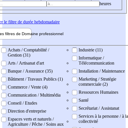
heures
er
le filtre de durée hebdomadaire
les filtres de
Domaine pro
fessionnel
ne professionel
Achats / Comptabilité /
Industrie (11)
Gestion (31)
Informatique /
Arts / Artisanat d'art
Télécommunication
Banque / Assurance (35)
Installation / Maintenance
Bâtiment / Travaux Publics (1)
Marketing / Stratégie
commerciale (2)
Commerce / Vente (4)
Ressources Humaines
Communication / Multimédia
Santé
Conseil / Etudes
Secrétariat / Assistanat
Direction d'entreprise
Services à la personne / à l
Espaces verts et naturels /
collectivité
Agriculture / Pêche / Soins aux