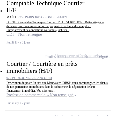
Comptable Technique Courtier
H/F
MAÏKI -
75 - PARIS 16E ARRONDISSEMENT
POSTE : Comptable Technique Courtier H/F DESCRIPTION : Rattaché(e) à la
direction, vous occuperez un poste polyvalent : - Tenue des comptes :
Enregistrement des opérations courantes (factures...
CDI - Non renseigné
Publié il y a 6 jours
Ajouter cette offre à ma sélection
Profession commerciale
Non renseigné
Courtier / Courtière en prêts
immobiliers (H/F)
92 - BOULOGNE-BILLANCOURT
Description du poste En tant que Mandataire IOBSP, vous accompagnez les clients
de nos partenaires immobiliers dans la recherche et la négociation de leur
financement immobilier. Vos missions...
Profession commerciale - Non renseigné
Publié il y a 7 jours