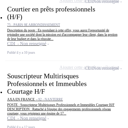
Ajouter cette offre à ma sélection
CDI
Non renseigné
Courtier en prêts professionnels
(H/F)
75 - PARIS 9E ARRONDISSEMENT
Description du poste : En postulant à cette offre, vous aurez l'opportunité de
rejoindre une société dont la mission est d'accompagner leur client, dans la gestion
de leur budget et dans la réussite...
CDI - Non renseigné
Publié il y a 10 jours
Ajouter cette offre à ma sélection
CDI
Non renseigné
Souscripteur Multirisques
Professionnels et Immeubles
Courtage H/F
AXA EN FRANCE -
92 - NANTERRE
POSTE : Souscripteur Multirisques Professionnels et Immeubles Courtage H/F
DESCRIPTION : Rattaché à l'équipe des engagements professionnels réseau
courtage, vous rejoignez une équipe de 17...
CDI - Non renseigné
Publié il y a 12 jours