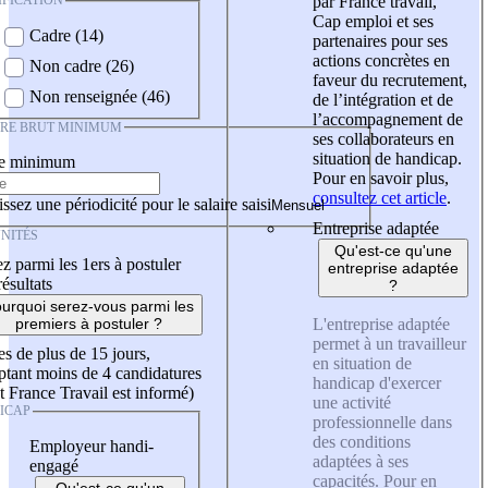
IFICATION
par France travail,
Cap emploi et ses
Cadre (14)
partenaires pour ses
actions concrètes en
Non cadre (26)
faveur du recrutement,
Non renseignée (46)
de l’intégration et de
l’accompagnement de
IRE BRUT MINIMUM
ses collaborateurs en
situation de handicap.
re minimum
Pour en savoir plus,
consultez cet article
.
ssez une périodicité pour le salaire saisi
Entreprise adaptée
NITÉS
Qu'est-ce qu'une
z parmi les 1ers à postuler
entreprise adaptée
résultats
?
urquoi serez-vous parmi les
L'entreprise adaptée
premiers à postuler ?
permet à un travailleur
es de plus de 15 jours,
en situation de
tant moins de 4 candidatures
handicap d'exercer
t France Travail est informé)
une activité
ICAP
professionnelle dans
des conditions
Employeur handi-
adaptées à ses
engagé
capacités. Pour en
Qu'est-ce qu'un