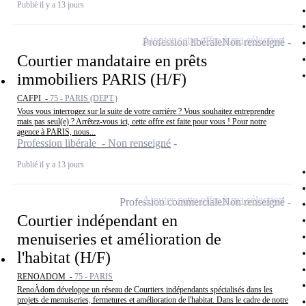
Publié il y a 13 jours
Ajouter cette offre à ma sélection
Profession libérale
Non renseigné
Courtier mandataire en prêts
immobiliers PARIS (H/F)
CAFPI -
75 - PARIS (DEPT.)
Vous vous interrogez sur la suite de votre carrière ? Vous souhaitez entreprendre
mais pas seul(e) ? Arrêtez-vous ici, cette offre est faite pour vous ! Pour notre
agence à PARIS, nous...
Profession libérale - Non renseigné
Publié il y a 13 jours
Ajouter cette offre à ma sélection
Profession commerciale
Non renseigné
Courtier indépendant en
menuiseries et amélioration de
l'habitat (H/F)
RENOADOM -
75 - PARIS
RenoÀdom développe un réseau de Courtiers indépendants spécialisés dans les
projets de menuiseries, fermetures et amélioration de l'habitat. Dans le cadre de notre