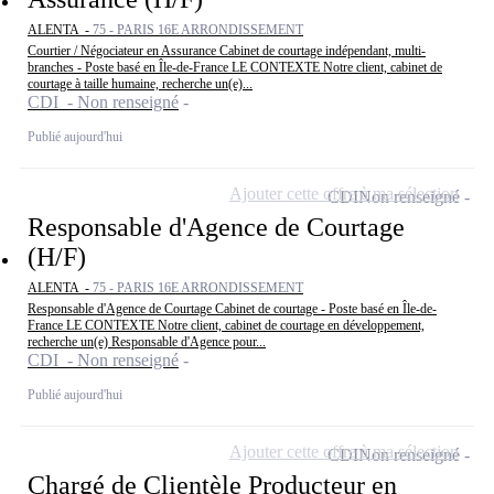
ALENTA -
75 - PARIS 16E ARRONDISSEMENT
Courtier / Négociateur en Assurance Cabinet de courtage indépendant, multi-
branches - Poste basé en Île-de-France LE CONTEXTE Notre client, cabinet de
courtage à taille humaine, recherche un(e)...
CDI - Non renseigné
Publié aujourd'hui
Ajouter cette offre à ma sélection
CDI
Non renseigné
Responsable d'Agence de Courtage
(H/F)
ALENTA -
75 - PARIS 16E ARRONDISSEMENT
Responsable d'Agence de Courtage Cabinet de courtage - Poste basé en Île-de-
France LE CONTEXTE Notre client, cabinet de courtage en développement,
recherche un(e) Responsable d'Agence pour...
CDI - Non renseigné
Publié aujourd'hui
Ajouter cette offre à ma sélection
CDI
Non renseigné
Chargé de Clientèle Producteur en