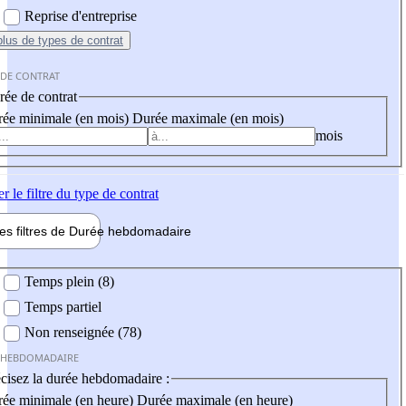
Reprise d'entreprise
plus
de types de contrat
 DE CONTRAT
ée de contrat
ée minimale (en mois)
Durée maximale (en mois)
mois
er
le filtre du type de contrat
les filtres de
Durée hebdo
madaire
 hebdomadaire
Temps plein (8)
Temps partiel
Non renseignée (78)
 HEBDOMADAIRE
cisez la durée hebdomadaire :
ée minimale (en heure)
Durée maximale (en heure)