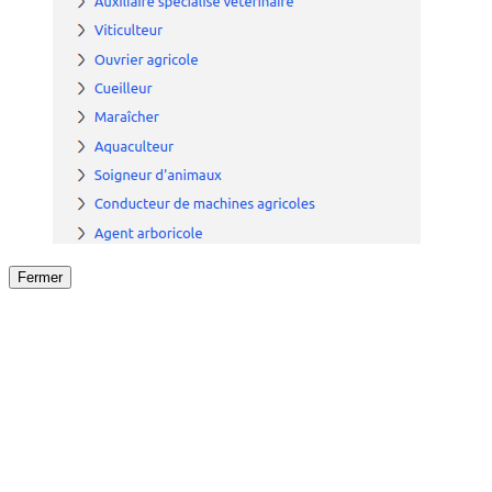
Fermer
Fermer
le détail de l'offre
/
Offre
sur
Offre précéden