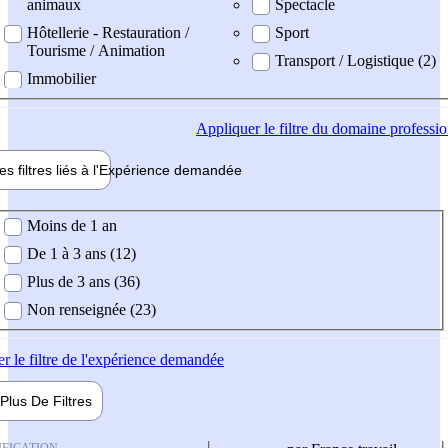
animaux
Spectacle
Hôtellerie - Restauration /
Sport
Tourisme / Animation
Transport / Logistique (2)
Immobilier
Appliquer
le filtre du domaine professi
es filtres liés à l'
Expérience
demandée
ience demandée
Moins de 1 an
De 1 à 3 ans (12)
Plus de 3 ans (36)
Non renseignée (23)
er
le filtre de l'expérience demandée
Plus De
Filtres