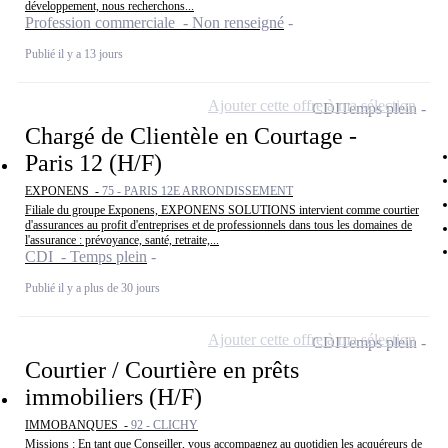
développement, nous recherchons...
Profession commerciale - Non renseigné
Publié il y a 13 jours
Ajouter cette offre à ma sélection
CDI
Temps plein
Chargé de Clientèle en Courtage -
Paris 12 (H/F)
EXPONENS -
75 - PARIS 12E ARRONDISSEMENT
Filiale du groupe Exponens, EXPONENS SOLUTIONS intervient comme courtier
d'assurances au profit d'entreprises et de professionnels dans tous les domaines de
l'assurance : prévoyance, santé, retraite,...
CDI - Temps plein
Publié il y a plus de 30 jours
Ajouter cette offre à ma sélection
CDI
Temps plein
Courtier / Courtière en prêts
immobiliers (H/F)
IMMOBANQUES -
92 - CLICHY
Missions : En tant que Conseiller, vous accompagnez au quotidien les acquéreurs de