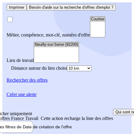
Imprimer
Besoin d'aide sur la recherche d'offres d'emploi ?
Métier, compétence, mot-clé, numéro d'offre
Lieu de travail
Distance autour du lieu choisi
Rechercher
des offres
Créer une alerte
Qui sont n
icher uniquement
 offres France Travail
Cette action recharge la liste des offres
les filtres de
Date de création
de l'offre