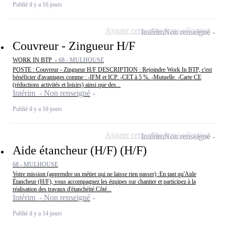
Publié il y a 16 jours
Ajouter cette offre à ma sélection
Intérim
Non renseigné
Couvreur - Zingueur H/F
WORK IN BTP -
68 - MULHOUSE
POSTE : Couvreur - Zingueur H/F DESCRIPTION : Rejoindre Work In BTP, c'est
bénéficier d'avantages comme : -IFM et ICP. -CET à 5 %. -Mutuelle. -Carte CE
(réductions activités et loisirs) ainsi que des...
Intérim - Non renseigné
Publié il y a 16 jours
Ajouter cette offre à ma sélection
Intérim
Non renseigné
Aide étancheur (H/F) (H/F)
68 - MULHOUSE
Votre mission (apprendre un métier qui ne laisse rien passer) :En tant qu'Aide
Étancheur (H/F), vous accompagnez les équipes sur chantier et participez à la
réalisation des travaux d'étanchéité.Côté...
Intérim - Non renseigné
Publié il y a 14 jours