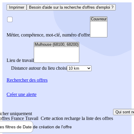
Imprimer
Besoin d'aide sur la recherche d'offres d'emploi ?
Métier, compétence, mot-clé, numéro d'offre
Lieu de travail
Distance autour du lieu choisi
Rechercher
des offres
Créer une alerte
Qui sont n
icher uniquement
 offres France Travail
Cette action recharge la liste des offres
les filtres de
Date de création
de l'offre