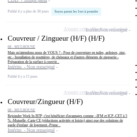
CDD - Temps plein
Publié il y a plus de 30 jours
Soyez parmi les 1ers à postuler
Ajouter cette offre à ma sélection
Intérim
Non renseigné
Couvreur / Zingueur (H/F) (H/F)
68 - MULHOUSE
Mais qu'attendons-nous de VOUS ? - Pose de couverture en tuiles, ardoises, zinc,
etc.- Installation de gouttières, de chéneaux et d'autres éléments de zinguerie.-
Préparation de la surface à couvrir...
Intérim - Non renseigné
Publié il y a 15 jours
Ajouter cette offre à ma sélection
Intérim
Non renseigné
Couvreur/Zingueur (H/F)
68 - MULHOUSE
Rejoindre Work In BTP, c'est bénéficier d'avantages comme :-IFM et ICP.-CET à 5
%.-Mutuelle.-Carte CE (réductions activités et loisirs) ainsi que des solutions de
garde d'enfant, de logement.-Prime...
Intérim - Non renseigné