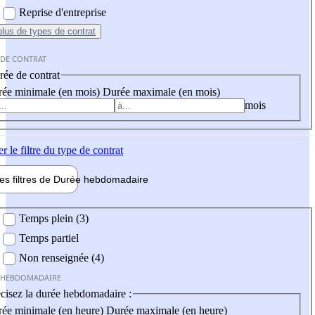
Reprise d'entreprise
plus
de types de contrat
 DE CONTRAT
ée de contrat
ée minimale (en mois)
Durée maximale (en mois)
mois
er
le filtre du type de contrat
les filtres de
Durée hebdo
madaire
 hebdomadaire
Temps plein (3)
Temps partiel
Non renseignée (4)
 HEBDOMADAIRE
cisez la durée hebdomadaire :
ée minimale (en heure)
Durée maximale (en heure)