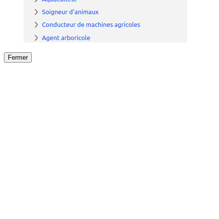
Fermer
Fermer
le détail de l'offre
/
Offre
sur
Offre précéden