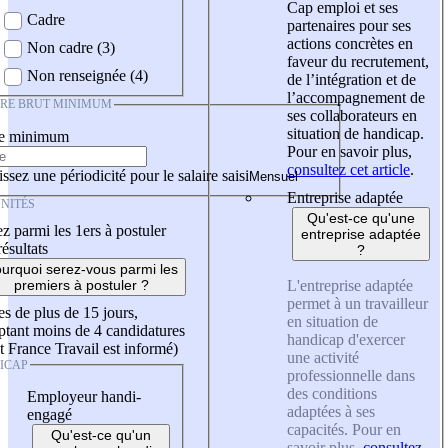
Cap emploi et ses
Cadre
partenaires pour ses
actions concrètes en
Non cadre (3)
faveur du recrutement,
Non renseignée (4)
de l’intégration et de
l’accompagnement de
IRE BRUT MINIMUM
ses collaborateurs en
situation de handicap.
re minimum
Pour en savoir plus,
consultez cet article
.
ssez une périodicité pour le salaire saisi
Entreprise adaptée
NITÉS
Qu'est-ce qu'une
z parmi les 1ers à postuler
entreprise adaptée
résultats
?
urquoi serez-vous parmi les
L'entreprise adaptée
premiers à postuler ?
permet à un travailleur
es de plus de 15 jours,
en situation de
tant moins de 4 candidatures
handicap d'exercer
t France Travail est informé)
une activité
ICAP
professionnelle dans
des conditions
Employeur handi-
adaptées à ses
engagé
capacités. Pour en
Qu'est-ce qu'un
savoir plus,
consultez