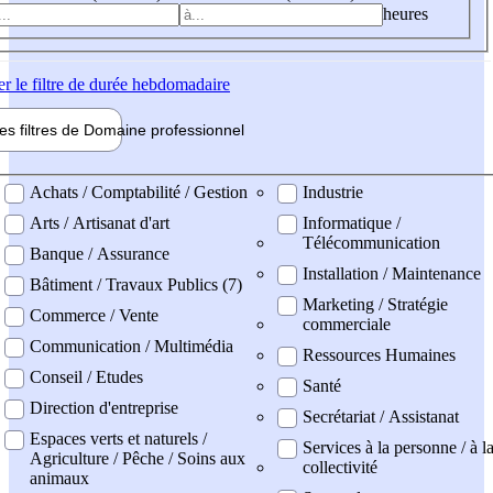
heures
er
le filtre de durée hebdomadaire
les filtres de
Domaine pro
fessionnel
ne professionel
Achats / Comptabilité / Gestion
Industrie
Arts / Artisanat d'art
Informatique /
Télécommunication
Banque / Assurance
Installation / Maintenance
Bâtiment / Travaux Publics (7)
Marketing / Stratégie
Commerce / Vente
commerciale
Communication / Multimédia
Ressources Humaines
Conseil / Etudes
Santé
Direction d'entreprise
Secrétariat / Assistanat
Espaces verts et naturels /
Services à la personne / à l
Agriculture / Pêche / Soins aux
collectivité
animaux