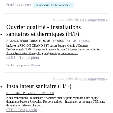
Publié il y a 24 jours
Soyez parmi les 1ers à postuler
Ajouter cette offre à ma sélection
CDD
Temps plein
Ouvrier qualifié - Installations
sanitaires et thermiques (H/F)
AGENCE TERRITORIALE DE MULHOUSE -
68 - MULHOUSE
Intégrez la RÉGION GRAND EST et son Équipe Mobile d'Ouvriers
Professionnels (EMOP) amenée à intervenir dans 19 lycées du territoire du Sud
Alsace (périmètre 30 km). Équipe dynamique, amenée à se...
CDD - Temps plein
Publié il y a plus de 30 jours
Ajouter cette offre à ma sélection
CDI
Temps plein
Installateur sanitaire (H/F)
NEF CONCEPT -
68 - RICHWILLER
Nous recherchons un installateur sanitaire qualifié pour rejoindre notre équipe
dynamique basée à Richwiller. Responsabilités : -Installation et montage d'éléments
de sanitaire -Prise en charge...
CDI - Temps plein