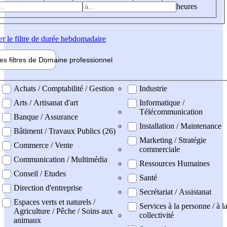
heures
er
le filtre de durée hebdomadaire
les filtres de
Domaine pro
fessionnel
ne professionel
Achats / Comptabilité / Gestion
Industrie
Arts / Artisanat d'art
Informatique /
Télécommunication
Banque / Assurance
Installation / Maintenance
Bâtiment / Travaux Publics (26)
Marketing / Stratégie
Commerce / Vente
commerciale
Communication / Multimédia
Ressources Humaines
Conseil / Etudes
Santé
Direction d'entreprise
Secrétariat / Assistanat
Espaces verts et naturels /
Services à la personne / à l
Agriculture / Pêche / Soins aux
collectivité
animaux