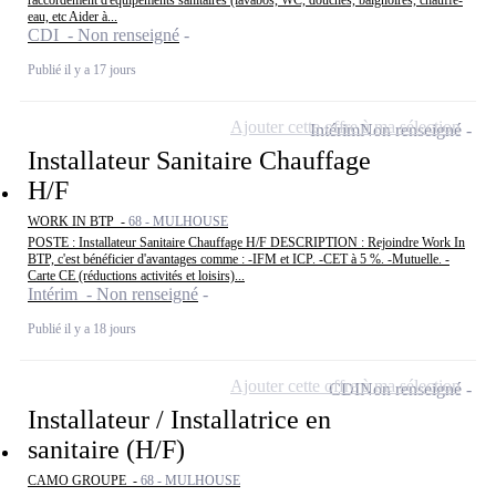
raccordement d'équipements sanitaires (lavabos, WC, douches, baignoires, chauffe-
eau, etc Aider à...
CDI - Non renseigné
Publié il y a 17 jours
Ajouter cette offre à ma sélection
Intérim
Non renseigné
Installateur Sanitaire Chauffage
H/F
WORK IN BTP -
68 - MULHOUSE
POSTE : Installateur Sanitaire Chauffage H/F DESCRIPTION : Rejoindre Work In
BTP, c'est bénéficier d'avantages comme : -IFM et ICP. -CET à 5 %. -Mutuelle. -
Carte CE (réductions activités et loisirs)...
Intérim - Non renseigné
Publié il y a 18 jours
Ajouter cette offre à ma sélection
CDI
Non renseigné
Installateur / Installatrice en
sanitaire (H/F)
CAMO GROUPE -
68 - MULHOUSE