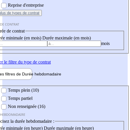
Reprise d'entreprise
plus
de types de contrat
 DE CONTRAT
ée de contrat
ée minimale (en mois)
Durée maximale (en mois)
mois
er
le filtre du type de contrat
les filtres de
Durée hebdo
madaire
 hebdomadaire
Temps plein (10)
Temps partiel
Non renseignée (16)
 HEBDOMADAIRE
cisez la durée hebdomadaire :
ée minimale (en heure)
Durée maximale (en heure)