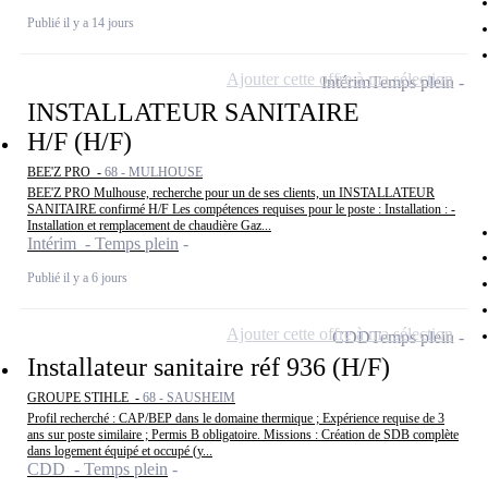
Publié il y a 14 jours
Ajouter cette offre à ma sélection
Intérim
Temps plein
INSTALLATEUR SANITAIRE
H/F (H/F)
BEE'Z PRO -
68 - MULHOUSE
BEE'Z PRO Mulhouse, recherche pour un de ses clients, un INSTALLATEUR
SANITAIRE confirmé H/F Les compétences requises pour le poste : Installation : -
Installation et remplacement de chaudière Gaz...
Intérim - Temps plein
Publié il y a 6 jours
Ajouter cette offre à ma sélection
CDD
Temps plein
Installateur sanitaire réf 936 (H/F)
GROUPE STIHLE -
68 - SAUSHEIM
Profil recherché : CAP/BEP dans le domaine thermique ; Expérience requise de 3
ans sur poste similaire ; Permis B obligatoire. Missions : Création de SDB complète
dans logement équipé et occupé (y...
CDD - Temps plein