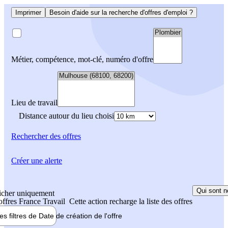
Imprimer
Besoin d'aide sur la recherche d'offres d'emploi ?
Métier, compétence, mot-clé, numéro d'offre
Lieu de travail
Distance autour du lieu choisi
Rechercher
des offres
Créer une alerte
Qui sont n
icher uniquement
 offres France Travail
Cette action recharge la liste des offres
les filtres de
Date de création
de l'offre