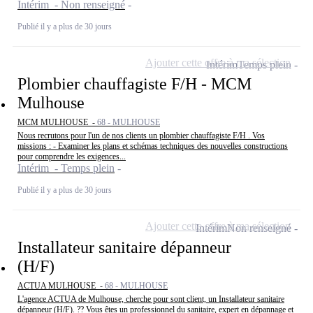
Intérim - Non renseigné
Publié il y a plus de 30 jours
Ajouter cette offre à ma sélection
Intérim
Temps plein
Plombier chauffagiste F/H - MCM
Mulhouse
MCM MULHOUSE -
68 - MULHOUSE
Nous recrutons pour l'un de nos clients un plombier chauffagiste F/H . Vos
missions : - Examiner les plans et schémas techniques des nouvelles constructions
pour comprendre les exigences...
Intérim - Temps plein
Publié il y a plus de 30 jours
Ajouter cette offre à ma sélection
Intérim
Non renseigné
Installateur sanitaire dépanneur
(H/F)
ACTUA MULHOUSE -
68 - MULHOUSE
L'agence ACTUA de Mulhouse, cherche pour sont client, un Installateur sanitaire
dépanneur (H/F). ?? Vous êtes un professionnel du sanitaire, expert en dépannage et