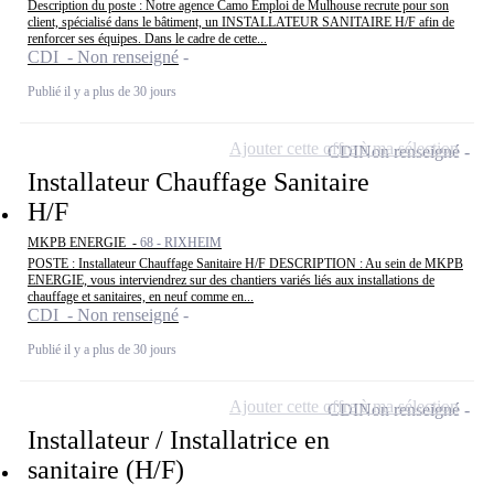
Description du poste : Notre agence Camo Emploi de Mulhouse recrute pour son
client, spécialisé dans le bâtiment, un INSTALLATEUR SANITAIRE H/F afin de
renforcer ses équipes. Dans le cadre de cette...
CDI - Non renseigné
Publié il y a plus de 30 jours
Ajouter cette offre à ma sélection
CDI
Non renseigné
Installateur Chauffage Sanitaire
H/F
MKPB ENERGIE -
68 - RIXHEIM
POSTE : Installateur Chauffage Sanitaire H/F DESCRIPTION : Au sein de MKPB
ENERGIE, vous interviendrez sur des chantiers variés liés aux installations de
chauffage et sanitaires, en neuf comme en...
CDI - Non renseigné
Publié il y a plus de 30 jours
Ajouter cette offre à ma sélection
CDI
Non renseigné
Installateur / Installatrice en
sanitaire (H/F)