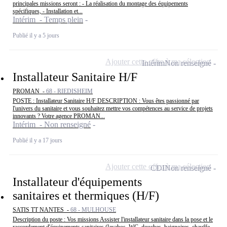
principales missions seront : - La réalisation du montage des équipements
spécifiques, - Installation et...
Intérim - Temps plein
Publié il y a 5 jours
Ajouter cette offre à ma sélection
Intérim
Non renseigné
Installateur Sanitaire H/F
PROMAN -
68 - RIEDISHEIM
POSTE : Installateur Sanitaire H/F DESCRIPTION : Vous êtes passionné par
l'univers du sanitaire et vous souhaitez mettre vos compétences au service de projets
innovants ? Votre agence PROMAN...
Intérim - Non renseigné
Publié il y a 17 jours
Ajouter cette offre à ma sélection
CDI
Non renseigné
Installateur d'équipements
sanitaires et thermiques (H/F)
SATIS TT NANTES -
68 - MULHOUSE
Description du poste : Vos missions Assister l'installateur sanitaire dans la pose et le