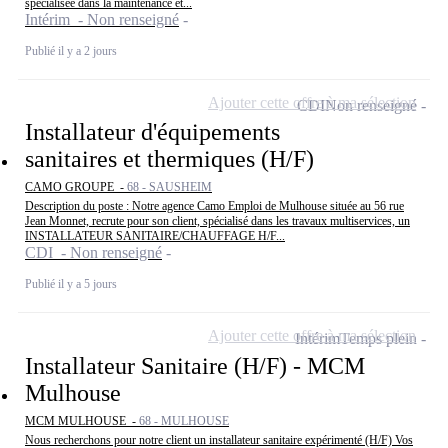
spécialisée dans la maintenance et...
Intérim - Non renseigné
Publié il y a 2 jours
Ajouter cette offre à ma sélection
CDI
Non renseigné
Installateur d'équipements
sanitaires et thermiques (H/F)
CAMO GROUPE -
68 - SAUSHEIM
Description du poste : Notre agence Camo Emploi de Mulhouse située au 56 rue
Jean Monnet, recrute pour son client, spécialisé dans les travaux multiservices, un
INSTALLATEUR SANITAIRE/CHAUFFAGE H/F...
CDI - Non renseigné
Publié il y a 5 jours
Ajouter cette offre à ma sélection
Intérim
Temps plein
Installateur Sanitaire (H/F) - MCM
Mulhouse
MCM MULHOUSE -
68 - MULHOUSE
Nous recherchons pour notre client un installateur sanitaire expérimenté (H/F) Vos