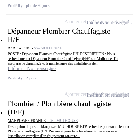
Publié il y a plus de 30 jours
Ajouter cette offre à ma sélection
Intérim
Non renseigné
Dépanneur Plombier Chauffagiste
H/F
ASAP.WORK -
68 - MULHOUSE
POSTE : Dépanneur Plombier Chauffagiste H/F DESCRIPTION : Nous
recherchons un Dépanneur Plombier Chauffagiste (H/F) sur Mulhouse. Tu
assureras le dépannage et la maintenance des installations de...
Intérim - Non renseigné
Publié il y a 2 jours
Ajouter cette offre à ma sélection
Intérim
Non renseigné
Plombier / Plombière chauffagiste
(H/F)
MANPOWER FRANCE -
68 - MULHOUSE
Description du poste : Manpower MULHOUSE BTP recherche pour son client un
Plombier chauffagiste (H/F Prépare et pose tous les éléments nécessaires à
l'installation complète d'un équipement sanitaire...