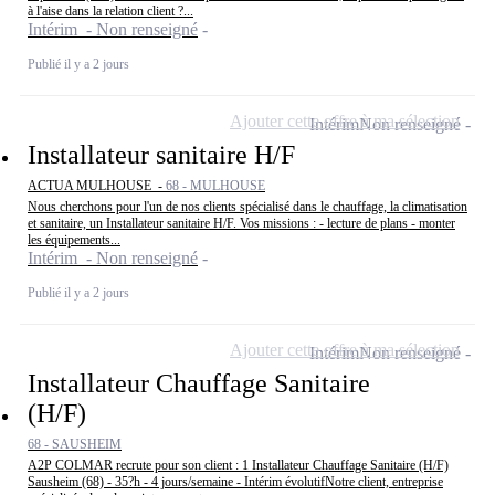
à l'aise dans la relation client ?...
Intérim - Non renseigné
Publié il y a 2 jours
Ajouter cette offre à ma sélection
Intérim
Non renseigné
Installateur sanitaire H/F
ACTUA MULHOUSE -
68 - MULHOUSE
Nous cherchons pour l'un de nos clients spécialisé dans le chauffage, la climatisation
et sanitaire, un Installateur sanitaire H/F. Vos missions : - lecture de plans - monter
les équipements...
Intérim - Non renseigné
Publié il y a 2 jours
Ajouter cette offre à ma sélection
Intérim
Non renseigné
Installateur Chauffage Sanitaire
(H/F)
68 - SAUSHEIM
A2P COLMAR recrute pour son client : 1 Installateur Chauffage Sanitaire (H/F)
Sausheim (68) - 35?h - 4 jours/semaine - Intérim évolutifNotre client, entreprise