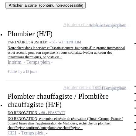
Afficher la carte
(contenu non-accessible)
Ajouter cette offre à ma sélection
Intérim
Temps plein
Plombier (H/F)
PARTNAIRE SAUSHEIM -
68 - WITTENHEIM
Notre client dans le service et l'assainissement, fait partie d'un groupe international
est et reconnu pour son expertise. Si vous souhaitez évoluer au coeur des
innovations thermiques, ce poste est...
Intérim - Temps plein
Publié il y a 12 jours
Ajouter cette offre à ma sélection
CDI
Temps plein
Plombier chauffagiste / Plombière
chauffagiste (H/F)
DO RENOVATION -
68 - PFASTATT
DO RENOVATION, entreprise générale de rénovation (Duran Groupe, France /
Suisse) basée dans l'agglomération de Mulhouse, recherche un plombier
chauffagiste confirmé / une plombière chauffagiste...
CDI - Temps plein