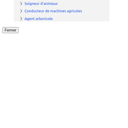
Fermer
Fermer
le détail de l'offre
/
Offre
sur
Offre précéden