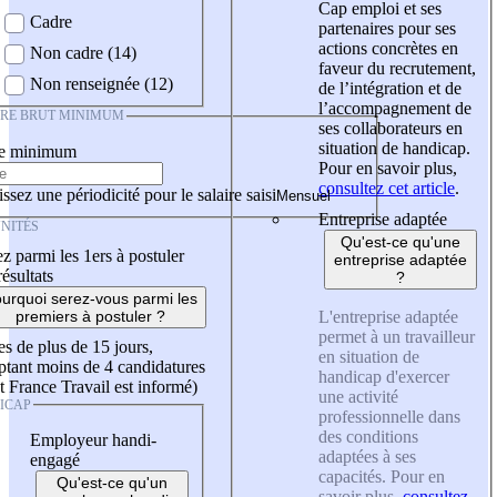
Cap emploi et ses
Cadre
partenaires pour ses
actions concrètes en
Non cadre (14)
faveur du recrutement,
Non renseignée (12)
de l’intégration et de
l’accompagnement de
IRE BRUT MINIMUM
ses collaborateurs en
situation de handicap.
re minimum
Pour en savoir plus,
consultez cet article
.
ssez une périodicité pour le salaire saisi
Entreprise adaptée
NITÉS
Qu'est-ce qu'une
z parmi les 1ers à postuler
entreprise adaptée
résultats
?
urquoi serez-vous parmi les
L'entreprise adaptée
premiers à postuler ?
permet à un travailleur
es de plus de 15 jours,
en situation de
tant moins de 4 candidatures
handicap d'exercer
t France Travail est informé)
une activité
ICAP
professionnelle dans
des conditions
Employeur handi-
adaptées à ses
engagé
capacités. Pour en
Qu'est-ce qu'un
savoir plus,
consultez