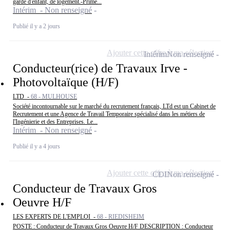
garde d'enfant, de logement.-Prime...
Intérim - Non renseigné
Publié il y a 2 jours
Ajouter cette offre à ma sélection
Intérim
Non renseigné
Conducteur(rice) de Travaux Irve -
Photovoltaïque (H/F)
LTD -
68 - MULHOUSE
Société incontournable sur le marché du recrutement français, LTd est un Cabinet de
Recrutement et une Agence de Travail Temporaire spécialisé dans les métiers de
l'Ingénierie et des Entreprises. Le...
Intérim - Non renseigné
Publié il y a 4 jours
Ajouter cette offre à ma sélection
CDI
Non renseigné
Conducteur de Travaux Gros
Oeuvre H/F
LES EXPERTS DE L'EMPLOI -
68 - RIEDISHEIM
POSTE : Conducteur de Travaux Gros Oeuvre H/F DESCRIPTION : Conducteur