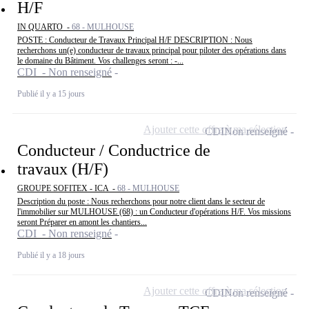
H/F
IN QUARTO -
68 - MULHOUSE
POSTE : Conducteur de Travaux Principal H/F DESCRIPTION : Nous
recherchons un(e) conducteur de travaux principal pour piloter des opérations dans
le domaine du Bâtiment. Vos challenges seront : -...
CDI - Non renseigné
Publié il y a 15 jours
Ajouter cette offre à ma sélection
CDI
Non renseigné
Conducteur / Conductrice de
travaux (H/F)
GROUPE SOFITEX - ICA -
68 - MULHOUSE
Description du poste : Nous recherchons pour notre client dans le secteur de
l'immobilier sur MULHOUSE (68) : un Conducteur d'opérations H/F. Vos missions
seront Préparer en amont les chantiers...
CDI - Non renseigné
Publié il y a 18 jours
Ajouter cette offre à ma sélection
CDI
Non renseigné