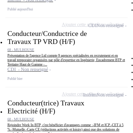
Publié aujourd'hui
Ajouter cette offre à ma sélection
CDI
Non renseigné
Conducteur/Conductrice de
Travaux TP VRD (H/F)
68 - MULHOUSE
Présentation de l'agence Ltd compte 9 agences spécialisées en recrutement et en
travail temporaire organisées par pôle d'expertise en Ingénierie, Encadrement BTP et
Tertiaire Haut de Gamme -...
CDI - Non renseigné
Publié hier
Ajouter cette offre à ma sélection
Intérim
Non renseigné
Conducteur(trice) Travaux
Electricité (H/F)
68 - MULHOUSE
Rejoindre Work In BTP, c'est bénéficier d'avantages comme :-IFM et ICP.-CET à 5
%.-Mutuelle.-Carte CE (réductions activités et loisirs) ainsi que des solutions de