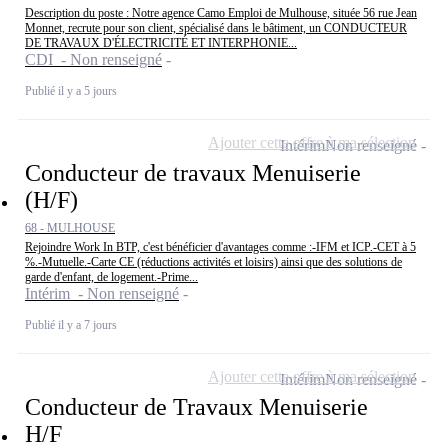
Description du poste : Notre agence Camo Emploi de Mulhouse, située 56 rue Jean
Monnet, recrute pour son client, spécialisé dans le bâtiment, un CONDUCTEUR
DE TRAVAUX D'ÉLECTRICITÉ ET INTERPHONIE...
CDI - Non renseigné
Publié il y a 5 jours
Ajouter cette offre à ma sélection
Intérim
Non renseigné
Conducteur de travaux Menuiserie
(H/F)
68 - MULHOUSE
Rejoindre Work In BTP, c'est bénéficier d'avantages comme :-IFM et ICP.-CET à 5
%.-Mutuelle.-Carte CE (réductions activités et loisirs) ainsi que des solutions de
garde d'enfant, de logement.-Prime...
Intérim - Non renseigné
Publié il y a 7 jours
Ajouter cette offre à ma sélection
Intérim
Non renseigné
Conducteur de Travaux Menuiserie
H/F