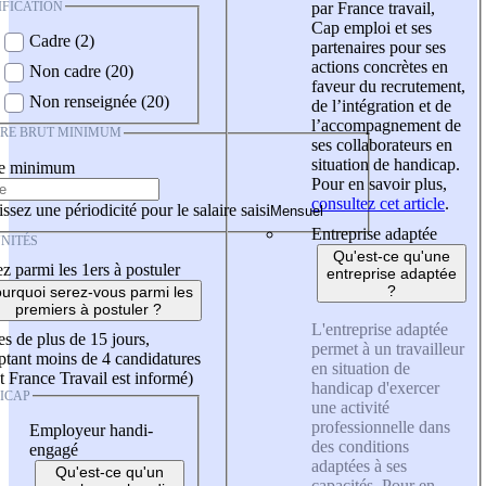
IFICATION
par France travail,
Cap emploi et ses
Cadre (2)
partenaires pour ses
actions concrètes en
Non cadre (20)
faveur du recrutement,
Non renseignée (20)
de l’intégration et de
l’accompagnement de
IRE BRUT MINIMUM
ses collaborateurs en
situation de handicap.
re minimum
Pour en savoir plus,
consultez cet article
.
ssez une périodicité pour le salaire saisi
Entreprise adaptée
NITÉS
Qu'est-ce qu'une
z parmi les 1ers à postuler
entreprise adaptée
?
urquoi serez-vous parmi les
premiers à postuler ?
L'entreprise adaptée
es de plus de 15 jours,
permet à un travailleur
tant moins de 4 candidatures
en situation de
t France Travail est informé)
handicap d'exercer
ICAP
une activité
professionnelle dans
Employeur handi-
des conditions
engagé
adaptées à ses
Qu'est-ce qu'un
capacités. Pour en