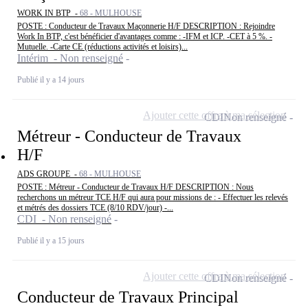
WORK IN BTP -
68 - MULHOUSE
POSTE : Conducteur de Travaux Maçonnerie H/F DESCRIPTION : Rejoindre
Work In BTP, c'est bénéficier d'avantages comme : -IFM et ICP. -CET à 5 %. -
Mutuelle. -Carte CE (réductions activités et loisirs)...
Intérim - Non renseigné
Publié il y a 14 jours
Ajouter cette offre à ma sélection
CDI
Non renseigné
Métreur - Conducteur de Travaux
H/F
ADS GROUPE -
68 - MULHOUSE
POSTE : Métreur - Conducteur de Travaux H/F DESCRIPTION : Nous
recherchons un métreur TCE H/F qui aura pour missions de : - Effectuer les relevés
et métrés des dossiers TCE (8/10 RDV/jour) -...
CDI - Non renseigné
Publié il y a 15 jours
Ajouter cette offre à ma sélection
CDI
Non renseigné
Conducteur de Travaux Principal