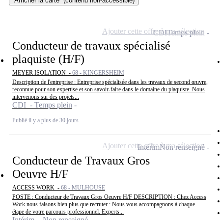
Afficher la carte
(contenu non-accessible)
Ajouter cette offre à ma sélection
CDI
Temps plein
Conducteur de travaux spécialisé
plaquiste (H/F)
MEYER ISOLATION -
68 - KINGERSHEIM
Description de l'entreprise : Entreprise spécialisée dans les travaux de second œuvre,
reconnue pour son expertise et son savoir-faire dans le domaine du plaquiste. Nous
intervenons sur des projets...
CDI - Temps plein
Publié il y a plus de 30 jours
Ajouter cette offre à ma sélection
Intérim
Non renseigné
Conducteur de Travaux Gros
Oeuvre H/F
ACCESS WORK -
68 - MULHOUSE
POSTE : Conducteur de Travaux Gros Oeuvre H/F DESCRIPTION : Chez Access
Work nous faisons bien plus que recruter : Nous vous accompagnons à chaque
étape de votre parcours professionnel. Experts...
Intérim - Non renseigné