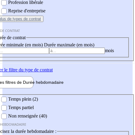
Profession libérale
Reprise d'entreprise
plus
de types de contrat
 DE CONTRAT
ée de contrat
ée minimale (en mois)
Durée maximale (en mois)
mois
er
le filtre du type de contrat
les filtres de
Durée hebdo
madaire
 hebdomadaire
Temps plein (2)
Temps partiel
Non renseignée (40)
 HEBDOMADAIRE
cisez la durée hebdomadaire :