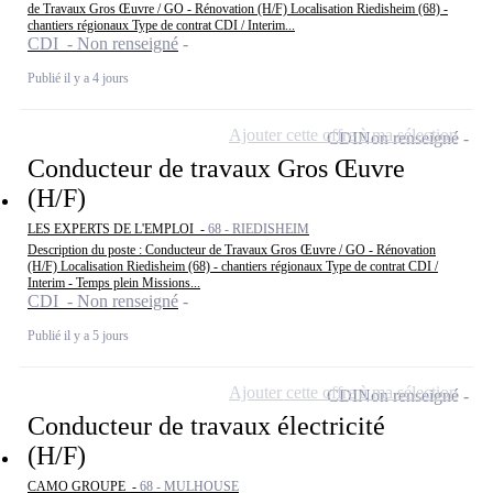
de Travaux Gros Œuvre / GO - Rénovation (H/F) Localisation Riedisheim (68) -
chantiers régionaux Type de contrat CDI / Interim...
CDI - Non renseigné
Publié il y a 4 jours
Ajouter cette offre à ma sélection
CDI
Non renseigné
Conducteur de travaux Gros Œuvre
(H/F)
LES EXPERTS DE L'EMPLOI -
68 - RIEDISHEIM
Description du poste : Conducteur de Travaux Gros Œuvre / GO - Rénovation
(H/F) Localisation Riedisheim (68) - chantiers régionaux Type de contrat CDI /
Interim - Temps plein Missions...
CDI - Non renseigné
Publié il y a 5 jours
Ajouter cette offre à ma sélection
CDI
Non renseigné
Conducteur de travaux électricité
(H/F)
CAMO GROUPE -
68 - MULHOUSE