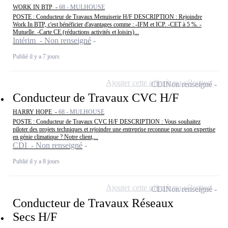
WORK IN BTP -
68 - MULHOUSE
POSTE : Conducteur de Travaux Menuiserie H/F DESCRIPTION : Rejoindre
Work In BTP, c'est bénéficier d'avantages comme : -IFM et ICP. -CET à 5 %. -
Mutuelle. -Carte CE (réductions activités et loisirs)...
Intérim - Non renseigné
Publié il y a 7 jours
Ajouter cette offre à ma sélection
CDI
Non renseigné
Conducteur de Travaux CVC H/F
HARRY HOPE -
68 - MULHOUSE
POSTE : Conducteur de Travaux CVC H/F DESCRIPTION : Vous souhaitez
piloter des projets techniques et rejoindre une entreprise reconnue pour son expertise
en génie climatique ? Notre client,...
CDI - Non renseigné
Publié il y a 8 jours
Ajouter cette offre à ma sélection
CDI
Non renseigné
Conducteur de Travaux Réseaux
Secs H/F