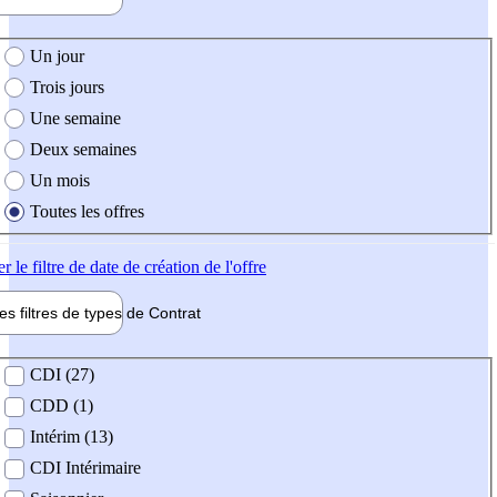
e création de l'offre
Un jour
Trois jours
Une semaine
Deux semaines
Un mois
Toutes les offres
er
le filtre de date de création de l'offre
les filtres de types de
Contrat
de contrat
CDI (27)
CDD (1)
Intérim (13)
CDI Intérimaire