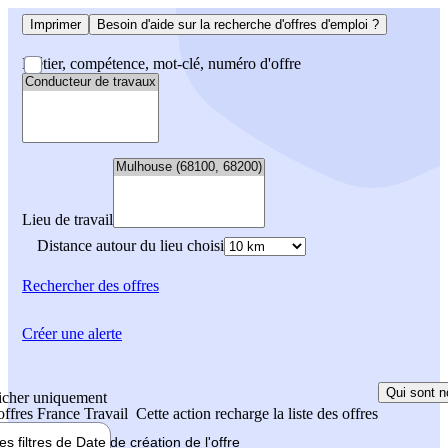
Imprimer
Besoin d'aide sur la recherche d'offres d'emploi ?
Métier, compétence, mot-clé, numéro d'offre
Lieu de travail
Distance autour du lieu choisi
Rechercher
des offres
Créer une alerte
Qui sont n
icher uniquement
 offres France Travail
Cette action recharge la liste des offres
les filtres de
Date de création
de l'offre