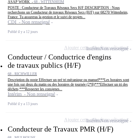
ASAP WORK -
68 - WITTENHEIM
POSTE : Conducteur de Travaux Réseaux Secs H/F DESCRIPTION : Nous
recherchons un Conducteur de travaux Réseaux Secs (H/F) sur 68270 Wittenheim,
France. Tu assureras la gestion et le suivi de projets...
CDI - Non renseigné
Publié il y a 12 jours
Ajouter cette offre à ma sélection
Intérim
Non renseigné
Conducteur / Conductrice d'engins
de travaux publics (H/F)
68 - RICHWILLER
Description du poste Effectuer un pré tri mécanique ou manuel***Les horaires sont
une fois sur deux du matin ou des horaires de journée (2*8)***Effectuer un tri des
déchets;***Respecter les consignes...
Intérim - Non renseigné
Publié il y a 13 jours
Ajouter cette offre à ma sélection
Intérim
Non renseigné
Conducteur de Travaux PMR (H/F)
68 - MULHOUSE