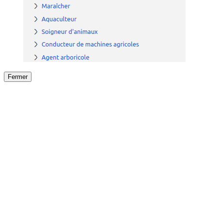
Fermer
Fermer
le détail de l'offre
/
Offre
sur
Offre précéden