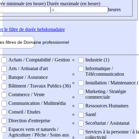
ée minimale (en heure)
Durée maximale (en heure)
heures
er
le filtre de durée hebdomadaire
les filtres de
Domaine pro
fessionnel
ne professionel
Achats / Comptabilité / Gestion
Industrie (1)
Arts / Artisanat d'art
Informatique /
Télécommunication
Banque / Assurance
Installation / Maintenance (
Bâtiment / Travaux Publics (36)
Marketing / Stratégie
Commerce / Vente
commerciale
Communication / Multimédia
Ressources Humaines
Conseil / Etudes
Santé
Direction d'entreprise
Secrétariat / Assistanat
Espaces verts et naturels /
Services à la personne / à l
Agriculture / Pêche / Soins aux
collectivité