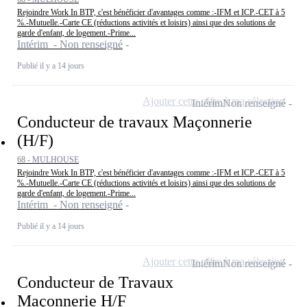
Rejoindre Work In BTP, c'est bénéficier d'avantages comme :-IFM et ICP.-CET à 5
%.-Mutuelle.-Carte CE (réductions activités et loisirs) ainsi que des solutions de
garde d'enfant, de logement.-Prime...
Intérim - Non renseigné
Publié il y a 14 jours
Ajouter cette offre à ma sélection
Intérim
Non renseigné
Conducteur de travaux Maçonnerie
(H/F)
68 - MULHOUSE
Rejoindre Work In BTP, c'est bénéficier d'avantages comme :-IFM et ICP.-CET à 5
%.-Mutuelle.-Carte CE (réductions activités et loisirs) ainsi que des solutions de
garde d'enfant, de logement.-Prime...
Intérim - Non renseigné
Publié il y a 14 jours
Ajouter cette offre à ma sélection
Intérim
Non renseigné
Conducteur de Travaux
Maçonnerie H/F