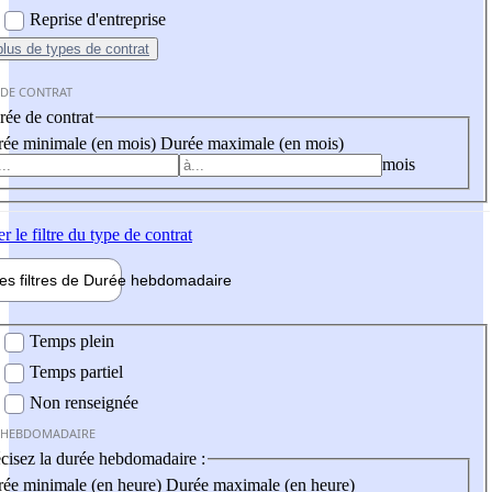
Reprise d'entreprise
plus
de types de contrat
 DE CONTRAT
ée de contrat
ée minimale (en mois)
Durée maximale (en mois)
mois
er
le filtre du type de contrat
les filtres de
Durée hebdo
madaire
 hebdomadaire
Temps plein
Temps partiel
Non renseignée
 HEBDOMADAIRE
cisez la durée hebdomadaire :
ée minimale (en heure)
Durée maximale (en heure)