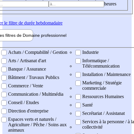
heures
er
le filtre de durée hebdomadaire
les filtres de
Domaine pro
fessionnel
ne professionel
Achats / Comptabilité / Gestion
Industrie
Arts / Artisanat d'art
Informatique /
Télécommunication
Banque / Assurance
Installation / Maintenance
Bâtiment / Travaux Publics
Marketing / Stratégie
Commerce / Vente
commerciale
Communication / Multimédia
Ressources Humaines
Conseil / Etudes
Santé
Direction d'entreprise
Secrétariat / Assistanat
Espaces verts et naturels /
Services à la personne / à l
Agriculture / Pêche / Soins aux
collectivité
animaux