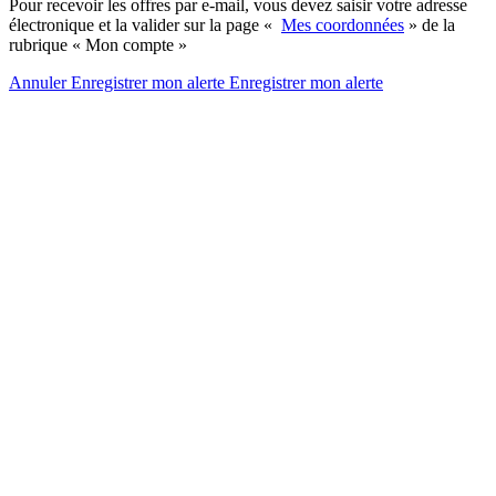
Pour recevoir les offres par e-mail, vous devez saisir votre adresse
électronique et la valider sur la page «
Mes coordonnées
» de la
rubrique « Mon compte »
Annuler
Enregistrer mon alerte
Enregistrer
mon alerte