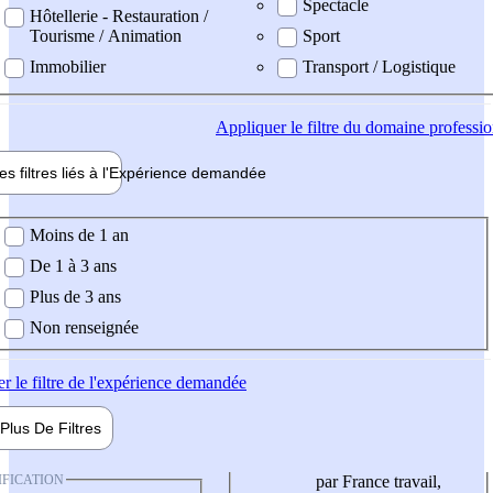
Spectacle
Hôtellerie - Restauration /
Tourisme / Animation
Sport
Immobilier
Transport / Logistique
Appliquer
le filtre du domaine professi
es filtres liés à l'
Expérience
demandée
ience demandée
Moins de 1 an
De 1 à 3 ans
Plus de 3 ans
Non renseignée
er
le filtre de l'expérience demandée
Plus De
Filtres
IFICATION
par France travail,