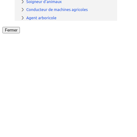
Fermer
Fermer
le détail de l'offre
/
Offre
sur
Offre précéden