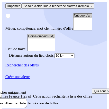
Imprimer
Besoin d'aide sur la recherche d'offres d'emploi ?
Métier, compétence, mot-clé, numéro d'offre
Lieu de travail
Distance autour du lieu choisi
Rechercher
des offres
Créer une alerte
Qui sont n
icher uniquement
 offres France Travail
Cette action recharge la liste des offres
les filtres de
Date de création
de l'offre