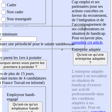
Cap emploi et ses
Cadre
partenaires pour ses
actions concrètes en
Non cadre
faveur du recrutement,
Non renseignée
de l’intégration et de
l’accompagnement de
IRE BRUT MINIMUM
ses collaborateurs en
situation de handicap.
re minimum
Pour en savoir plus,
consultez cet article
.
ssez une périodicité pour le salaire saisi
Entreprise adaptée
NITÉS
Qu'est-ce qu'une
z parmi les 1ers à postuler
entreprise adaptée
?
urquoi serez-vous parmi les
premiers à postuler ?
L'entreprise adaptée
es de plus de 15 jours,
permet à un travailleur
tant moins de 4 candidatures
en situation de
t France Travail est informé)
handicap d'exercer
ICAP
une activité
professionnelle dans
Employeur handi-
des conditions
engagé
adaptées à ses
Qu'est-ce qu'un
capacités. Pour en
employeur handi-
savoir plus,
consultez