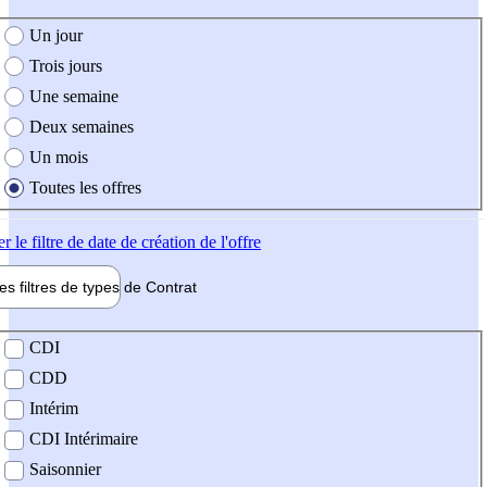
e création de l'offre
Un jour
Trois jours
Une semaine
Deux semaines
Un mois
Toutes les offres
er
le filtre de date de création de l'offre
les filtres de types de
Contrat
de contrat
CDI
CDD
Intérim
CDI Intérimaire
Saisonnier