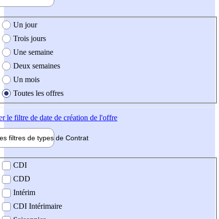
e création de l'offre
Un jour
Trois jours
Une semaine
Deux semaines
Un mois
Toutes les offres
er
le filtre de date de création de l'offre
les filtres de types de
Contrat
de contrat
CDI
CDD
Intérim
CDI Intérimaire