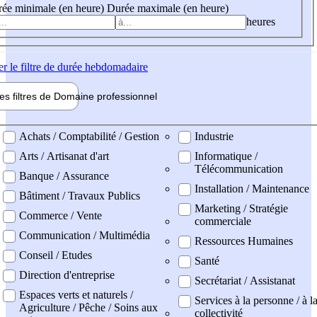
ée minimale (en heure)
Durée maximale (en heure)
heures
er
le filtre de durée hebdomadaire
les filtres de
Domaine pro
fessionnel
ne professionel
Achats / Comptabilité / Gestion
Industrie
Arts / Artisanat d'art
Informatique /
Télécommunication
Banque / Assurance
Installation / Maintenance
Bâtiment / Travaux Publics
Marketing / Stratégie
Commerce / Vente
commerciale
Communication / Multimédia
Ressources Humaines
Conseil / Etudes
Santé
Direction d'entreprise
Secrétariat / Assistanat
Espaces verts et naturels /
Services à la personne / à l
Agriculture / Pêche / Soins aux
collectivité