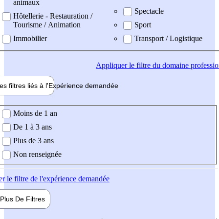
animaux
Spectacle
Hôtellerie - Restauration /
Tourisme / Animation
Sport
Immobilier
Transport / Logistique
Appliquer
le filtre du domaine professi
es filtres liés à l'
Expérience
demandée
ience demandée
Moins de 1 an
De 1 à 3 ans
Plus de 3 ans
Non renseignée
er
le filtre de l'expérience demandée
Plus De
Filtres