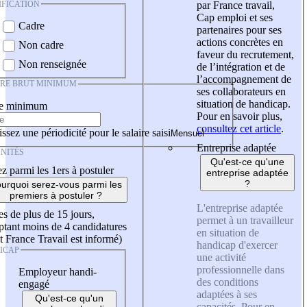
IFICATION
par France travail,
Cap emploi et ses
Cadre
partenaires pour ses
actions concrètes en
Non cadre
faveur du recrutement,
Non renseignée
de l’intégration et de
l’accompagnement de
IRE BRUT MINIMUM
ses collaborateurs en
situation de handicap.
re minimum
Pour en savoir plus,
consultez cet article
.
ssez une périodicité pour le salaire saisi
Entreprise adaptée
NITÉS
Qu'est-ce qu'une
z parmi les 1ers à postuler
entreprise adaptée
?
urquoi serez-vous parmi les
premiers à postuler ?
L'entreprise adaptée
es de plus de 15 jours,
permet à un travailleur
tant moins de 4 candidatures
en situation de
t France Travail est informé)
handicap d'exercer
ICAP
une activité
professionnelle dans
Employeur handi-
des conditions
engagé
adaptées à ses
Qu'est-ce qu'un
capacités. Pour en