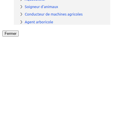
Fermer
Fermer
le détail de l'offre
/
Offre
sur
Offre précéden