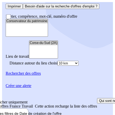
Imprimer
Besoin d'aide sur la recherche d'offres d'emploi ?
Métier, compétence, mot-clé, numéro d'offre
Lieu de travail
Distance autour du lieu choisi
Rechercher
des offres
Créer une alerte
Qui sont n
icher uniquement
 offres France Travail
Cette action recharge la liste des offres
les filtres de
Date de création
de l'offre