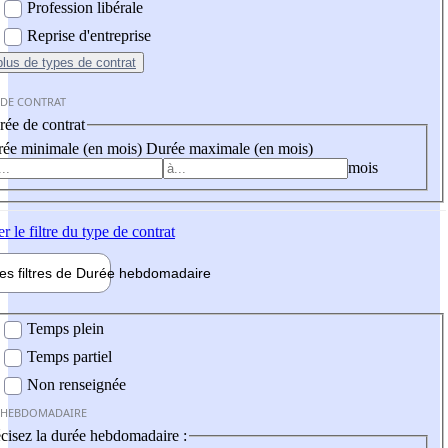
Profession libérale
Reprise d'entreprise
plus
de types de contrat
 DE CONTRAT
ée de contrat
ée minimale (en mois)
Durée maximale (en mois)
mois
er
le filtre du type de contrat
les filtres de
Durée hebdo
madaire
 hebdomadaire
Temps plein
Temps partiel
Non renseignée
 HEBDOMADAIRE
cisez la durée hebdomadaire :