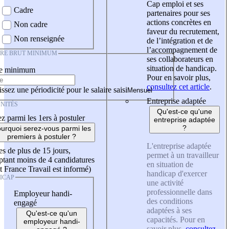
Cap emploi et ses
Cadre
partenaires pour ses
actions concrètes en
Non cadre
faveur du recrutement,
Non renseignée
de l’intégration et de
l’accompagnement de
IRE BRUT MINIMUM
ses collaborateurs en
situation de handicap.
re minimum
Pour en savoir plus,
consultez cet article
.
ssez une périodicité pour le salaire saisi
Entreprise adaptée
NITÉS
Qu'est-ce qu'une
z parmi les 1ers à postuler
entreprise adaptée
?
urquoi serez-vous parmi les
premiers à postuler ?
L'entreprise adaptée
es de plus de 15 jours,
permet à un travailleur
tant moins de 4 candidatures
en situation de
t France Travail est informé)
handicap d'exercer
ICAP
une activité
professionnelle dans
Employeur handi-
des conditions
engagé
adaptées à ses
Qu'est-ce qu'un
capacités. Pour en
employeur handi-
savoir plus,
consultez