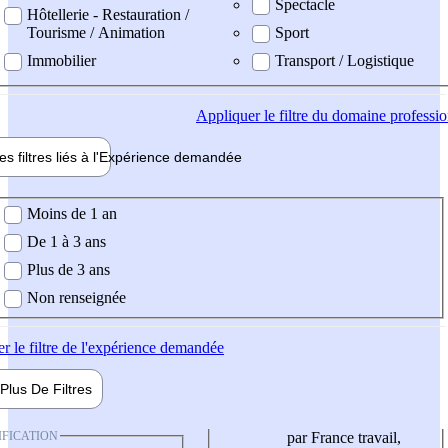
Spectacle
Hôtellerie - Restauration /
Tourisme / Animation
Sport
Immobilier
Transport / Logistique
Appliquer
le filtre du domaine professi
es filtres liés à l'
Expérience
demandée
ience demandée
Moins de 1 an
De 1 à 3 ans
Plus de 3 ans
Non renseignée
er
le filtre de l'expérience demandée
Plus De
Filtres
IFICATION
par France travail,