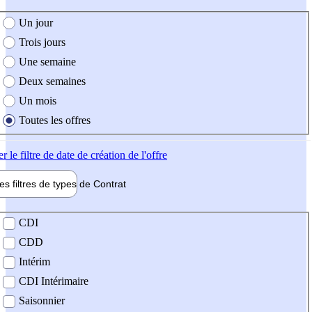
e création de l'offre
Un jour
Trois jours
Une semaine
Deux semaines
Un mois
Toutes les offres
er
le filtre de date de création de l'offre
les filtres de types de
Contrat
de contrat
CDI
CDD
Intérim
CDI Intérimaire
Saisonnier