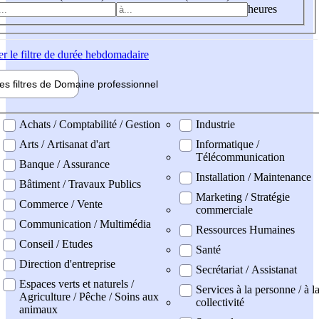
heures
er
le filtre de durée hebdomadaire
les filtres de
Domaine pro
fessionnel
ne professionel
Achats / Comptabilité / Gestion
Industrie
Arts / Artisanat d'art
Informatique /
Télécommunication
Banque / Assurance
Installation / Maintenance
Bâtiment / Travaux Publics
Marketing / Stratégie
Commerce / Vente
commerciale
Communication / Multimédia
Ressources Humaines
Conseil / Etudes
Santé
Direction d'entreprise
Secrétariat / Assistanat
Espaces verts et naturels /
Services à la personne / à l
Agriculture / Pêche / Soins aux
collectivité
animaux