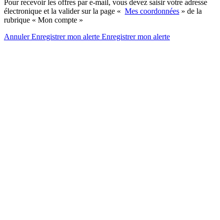
Pour recevoir les offres par e-mail, vous devez saisir votre adresse
électronique et la valider sur la page «
Mes coordonnées
» de la
rubrique « Mon compte »
Annuler
Enregistrer mon alerte
Enregistrer
mon alerte