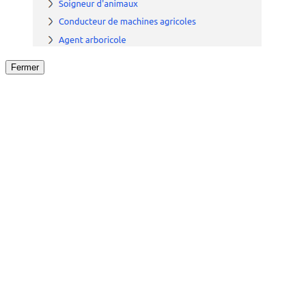
Fermer
Fermer
le détail de l'offre
/
Offre
sur
Offre précéden