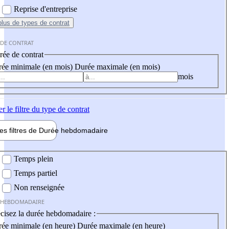
Reprise d'entreprise
plus
de types de contrat
 DE CONTRAT
ée de contrat
ée minimale (en mois)
Durée maximale (en mois)
mois
er
le filtre du type de contrat
les filtres de
Durée hebdo
madaire
 hebdomadaire
Temps plein
Temps partiel
Non renseignée
 HEBDOMADAIRE
cisez la durée hebdomadaire :
ée minimale (en heure)
Durée maximale (en heure)