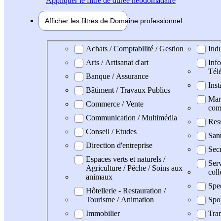
Appliquer
le filtre de durée hebdomadaire
Afficher les filtres de
Domaine pro
fessionnel
Domaine professionel
Achats / Comptabilité / Gestion
Indu
Arts / Artisanat d'art
Info
Tél
Banque / Assurance
Inst
Bâtiment / Travaux Publics
Mark
Commerce / Vente
com
Communication / Multimédia
Res
Conseil / Etudes
San
Direction d'entreprise
Secr
Espaces verts et naturels /
Serv
Agriculture / Pêche / Soins aux
coll
animaux
Spe
Hôtellerie - Restauration /
Tourisme / Animation
Spo
Immobilier
Tran