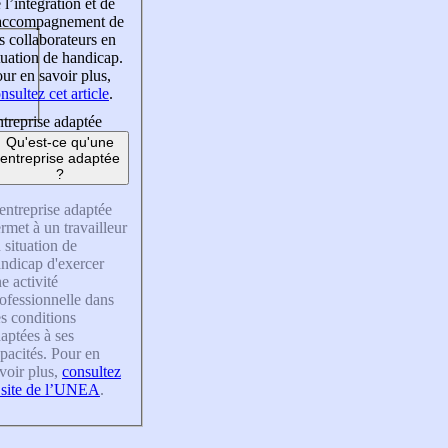
 l’intégration et de
’accompagnement de
s collaborateurs en
tuation de handicap.
ur en savoir plus,
nsultez cet article
.
treprise adaptée
Qu'est-ce qu'une
entreprise adaptée
?
entreprise adaptée
rmet à un travailleur
 situation de
ndicap d'exercer
e activité
ofessionnelle dans
s conditions
aptées à ses
pacités. Pour en
voir plus,
consultez
 site de l’UNEA
.