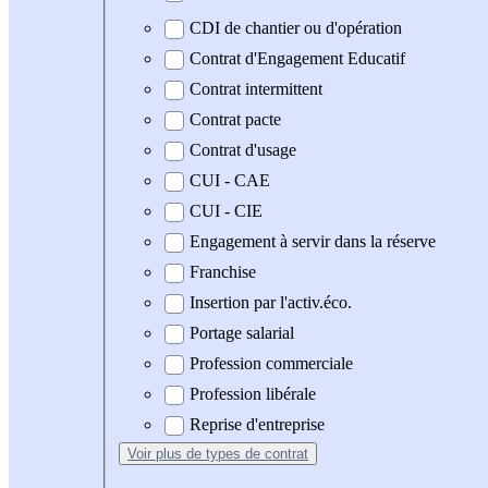
CDI de chantier ou d'opération
Contrat d'Engagement Educatif
Contrat intermittent
Contrat pacte
Contrat d'usage
CUI - CAE
CUI - CIE
Engagement à servir dans la réserve
Franchise
Insertion par l'activ.éco.
Portage salarial
Profession commerciale
Profession libérale
Reprise d'entreprise
Voir plus
de types de contrat