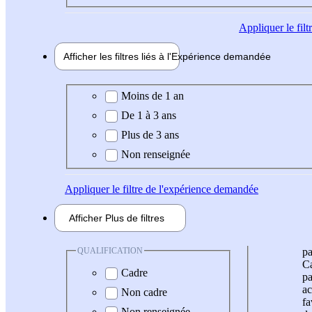
Appliquer
le fil
Afficher les filtres liés à l'
Expérience
demandée
Expérience demandée
Moins de 1 an
De 1 à 3 ans
Plus de 3 ans
Non renseignée
Appliquer
le filtre de l'expérience demandée
Afficher
Plus de
filtres
QUALIFICATION
pa
Ca
Cadre
pa
ac
Non cadre
fa
Non renseignée