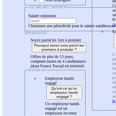
de
l
SALAIRE BRUT MINIMUM
se
si
Salaire minimum
Po
co
Choisissez une périodicité pour le salaire saisi
En
OPPORTUNITÉS
Soyez parmi les 1ers à postuler
Pourquoi serez-vous parmi les
premiers à postuler ?
L'
Offres de plus de 15 jours,
pe
comptant moins de 4 candidatures
en
(dont France Travail est informé)
ha
HANDICAP
un
pr
Employeur handi-
de
engagé
ad
Qu'est-ce qu'un
ca
employeur handi-
sa
engagé ?
le
Un employeur handi-
engagé est un
employeur reconnu