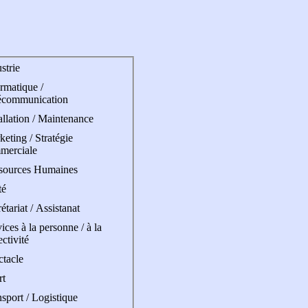
strie
rmatique /
écommunication
allation / Maintenance
eting / Stratégie
merciale
sources Humaines
té
étariat / Assistanat
ices à la personne / à la
ectivité
ctacle
rt
sport / Logistique