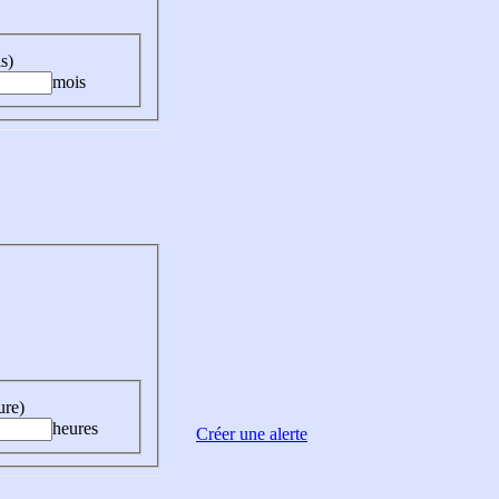
s)
mois
ure)
heures
Créer une alerte