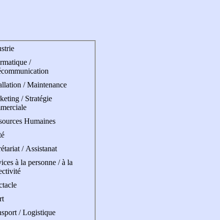
strie
rmatique /
écommunication
allation / Maintenance
eting / Stratégie
merciale
sources Humaines
té
étariat / Assistanat
ices à la personne / à la
ectivité
ctacle
rt
sport / Logistique