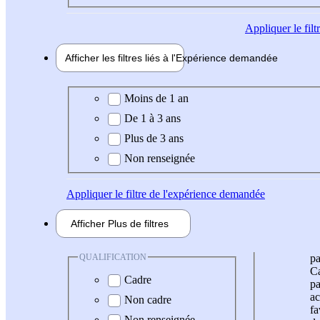
Appliquer
le fil
Afficher les filtres liés à l'
Expérience
demandée
Expérience demandée
Moins de 1 an
De 1 à 3 ans
Plus de 3 ans
Non renseignée
Appliquer
le filtre de l'expérience demandée
Afficher
Plus de
filtres
QUALIFICATION
pa
Ca
Cadre
pa
ac
Non cadre
fa
Non renseignée