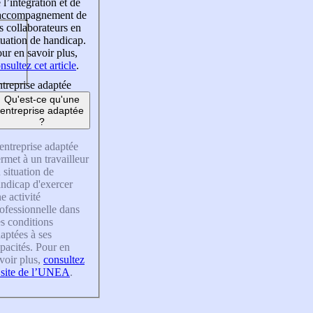
 l’intégration et de
’accompagnement de
s collaborateurs en
tuation de handicap.
ur en savoir plus,
nsultez cet article
.
treprise adaptée
Qu'est-ce qu'une
entreprise adaptée
?
entreprise adaptée
rmet à un travailleur
 situation de
ndicap d'exercer
e activité
ofessionnelle dans
s conditions
aptées à ses
pacités. Pour en
voir plus,
consultez
 site de l’UNEA
.