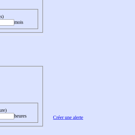
s)
mois
ure)
heures
Créer une alerte