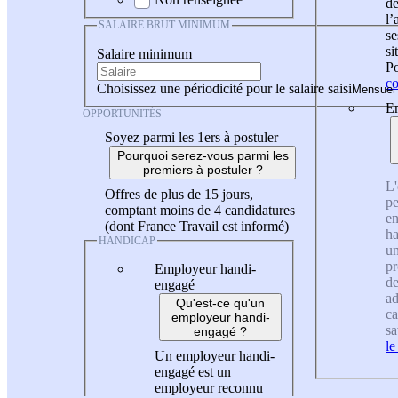
de
l
SALAIRE BRUT MINIMUM
se
si
Salaire minimum
Po
co
Choisissez une périodicité pour le salaire saisi
En
OPPORTUNITÉS
Soyez parmi les 1ers à postuler
Pourquoi serez-vous parmi les
premiers à postuler ?
L'
Offres de plus de 15 jours,
pe
comptant moins de 4 candidatures
en
(dont France Travail est informé)
ha
HANDICAP
un
pr
Employeur handi-
de
engagé
ad
Qu'est-ce qu'un
ca
employeur handi-
sa
engagé ?
le
Un employeur handi-
engagé est un
employeur reconnu