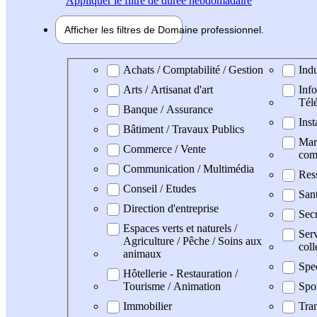
Appliquer
le filtre de durée hebdomadaire
Afficher les filtres de
Domaine pro
fessionnel
Domaine professionel
Achats / Comptabilité / Gestion
Indu
Arts / Artisanat d'art
Info
Tél
Banque / Assurance
Inst
Bâtiment / Travaux Publics
Mark
Commerce / Vente
com
Communication / Multimédia
Res
Conseil / Etudes
San
Direction d'entreprise
Secr
Espaces verts et naturels /
Serv
Agriculture / Pêche / Soins aux
coll
animaux
Spe
Hôtellerie - Restauration /
Tourisme / Animation
Spo
Immobilier
Tran