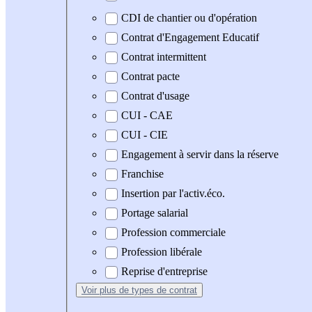
CDI de chantier ou d'opération
Contrat d'Engagement Educatif
Contrat intermittent
Contrat pacte
Contrat d'usage
CUI - CAE
CUI - CIE
Engagement à servir dans la réserve
Franchise
Insertion par l'activ.éco.
Portage salarial
Profession commerciale
Profession libérale
Reprise d'entreprise
Voir plus
de types de contrat