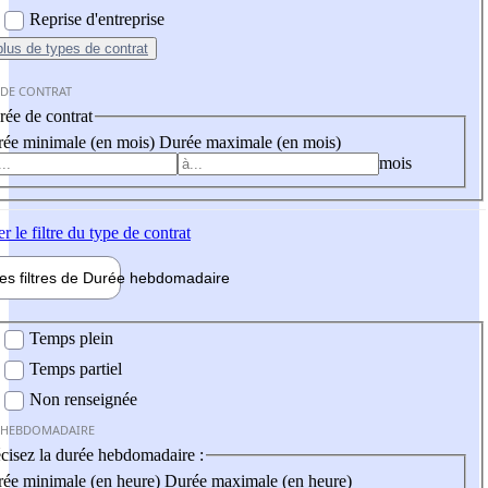
Reprise d'entreprise
plus
de types de contrat
 DE CONTRAT
ée de contrat
ée minimale (en mois)
Durée maximale (en mois)
mois
er
le filtre du type de contrat
les filtres de
Durée hebdo
madaire
 hebdomadaire
Temps plein
Temps partiel
Non renseignée
 HEBDOMADAIRE
cisez la durée hebdomadaire :
ée minimale (en heure)
Durée maximale (en heure)