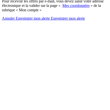
Pour recevoir les offres par e-mail, vous devez saisir votre adresse
électronique et la valider sur la page «
Mes coordonnées
» de la
rubrique « Mon compte »
Annuler
Enregistrer mon alerte
Enregistrer
mon alerte