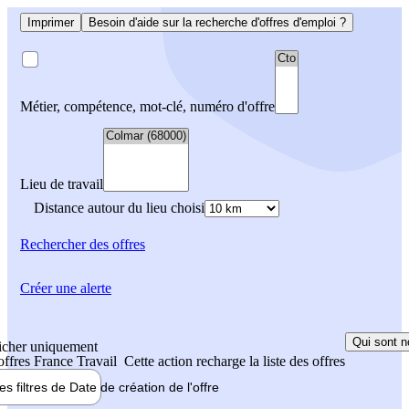
Imprimer
Besoin d'aide sur la recherche d'offres d'emploi ?
Métier, compétence, mot-clé, numéro d'offre
Lieu de travail
Distance autour du lieu choisi
Rechercher
des offres
Créer une alerte
Qui sont n
icher uniquement
 offres France Travail
Cette action recharge la liste des offres
les filtres de
Date de création
de l'offre