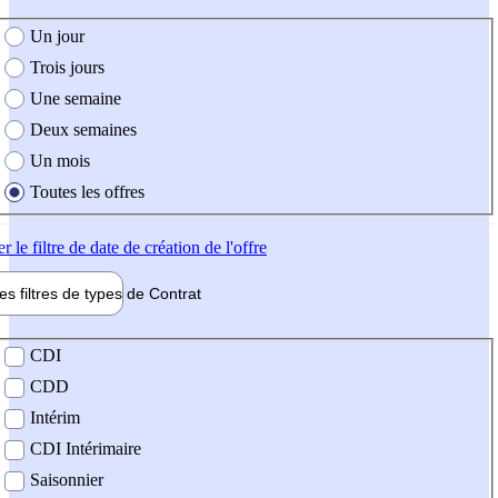
e création de l'offre
Un jour
Trois jours
Une semaine
Deux semaines
Un mois
Toutes les offres
er
le filtre de date de création de l'offre
les filtres de types de
Contrat
de contrat
CDI
CDD
Intérim
CDI Intérimaire
Saisonnier