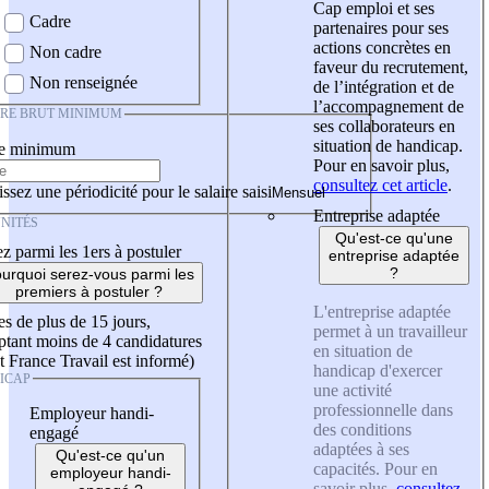
Cap emploi et ses
Cadre
partenaires pour ses
actions concrètes en
Non cadre
faveur du recrutement,
Non renseignée
de l’intégration et de
l’accompagnement de
IRE BRUT MINIMUM
ses collaborateurs en
situation de handicap.
re minimum
Pour en savoir plus,
consultez cet article
.
ssez une périodicité pour le salaire saisi
Entreprise adaptée
NITÉS
Qu'est-ce qu'une
z parmi les 1ers à postuler
entreprise adaptée
?
urquoi serez-vous parmi les
premiers à postuler ?
L'entreprise adaptée
es de plus de 15 jours,
permet à un travailleur
tant moins de 4 candidatures
en situation de
t France Travail est informé)
handicap d'exercer
ICAP
une activité
professionnelle dans
Employeur handi-
des conditions
engagé
adaptées à ses
Qu'est-ce qu'un
capacités. Pour en
employeur handi-
savoir plus,
consultez