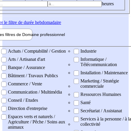
heures
er
le filtre de durée hebdomadaire
les filtres de
Domaine pro
fessionnel
ne professionel
Achats / Comptabilité / Gestion
Industrie
Arts / Artisanat d'art
Informatique /
Télécommunication
Banque / Assurance
Installation / Maintenance
Bâtiment / Travaux Publics
Marketing / Stratégie
Commerce / Vente
commerciale
Communication / Multimédia
Ressources Humaines
Conseil / Etudes
Santé
Direction d'entreprise
Secrétariat / Assistanat
Espaces verts et naturels /
Services à la personne / à l
Agriculture / Pêche / Soins aux
collectivité
animaux