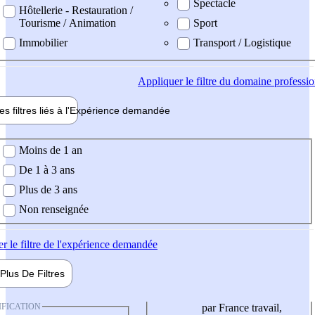
Spectacle
Hôtellerie - Restauration /
Tourisme / Animation
Sport
Immobilier
Transport / Logistique
Appliquer
le filtre du domaine professi
es filtres liés à l'
Expérience
demandée
ience demandée
Moins de 1 an
De 1 à 3 ans
Plus de 3 ans
Non renseignée
er
le filtre de l'expérience demandée
Plus De
Filtres
IFICATION
par France travail,