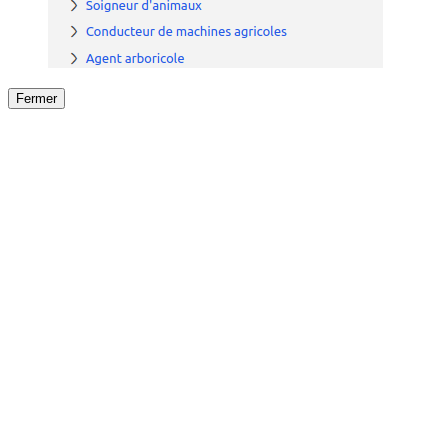
Fermer
Fermer
le détail de l'offre
/
Offre
sur
Offre précéden