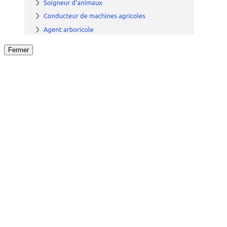
Fermer
Fermer
le détail de l'offre
/
Offre
sur
Offre précéden