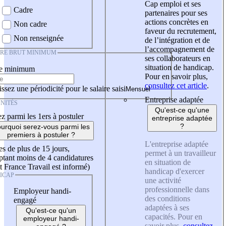
Cap emploi et ses
Cadre
partenaires pour ses
actions concrètes en
Non cadre
faveur du recrutement,
Non renseignée
de l’intégration et de
l’accompagnement de
IRE BRUT MINIMUM
ses collaborateurs en
situation de handicap.
re minimum
Pour en savoir plus,
consultez cet article
.
ssez une périodicité pour le salaire saisi
Entreprise adaptée
NITÉS
Qu'est-ce qu'une
z parmi les 1ers à postuler
entreprise adaptée
?
urquoi serez-vous parmi les
premiers à postuler ?
L'entreprise adaptée
es de plus de 15 jours,
permet à un travailleur
tant moins de 4 candidatures
en situation de
t France Travail est informé)
handicap d'exercer
ICAP
une activité
professionnelle dans
Employeur handi-
des conditions
engagé
adaptées à ses
Qu'est-ce qu'un
capacités. Pour en
employeur handi-
savoir plus,
consultez