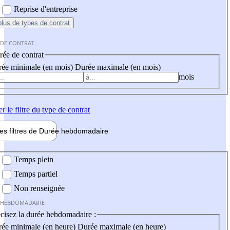
Reprise d'entreprise
plus
de types de contrat
 DE CONTRAT
ée de contrat
ée minimale (en mois)
Durée maximale (en mois)
mois
er
le filtre du type de contrat
les filtres de
Durée hebdo
madaire
 hebdomadaire
Temps plein
Temps partiel
Non renseignée
 HEBDOMADAIRE
cisez la durée hebdomadaire :
ée minimale (en heure)
Durée maximale (en heure)