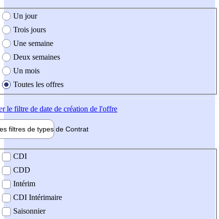
e création de l'offre
Un jour
Trois jours
Une semaine
Deux semaines
Un mois
Toutes les offres
er
le filtre de date de création de l'offre
les filtres de types de
Contrat
de contrat
CDI
CDD
Intérim
CDI Intérimaire
Saisonnier