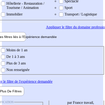
Spectacle
Hôtellerie - Restauration /
Tourisme / Animation
Sport
Immobilier
Transport / Logistique
Appliquer
le filtre du domaine professi
es filtres liés à l'
Expérience
demandée
ience demandée
Moins de 1 an
De 1 à 3 ans
Plus de 3 ans
Non renseignée
er
le filtre de l'expérience demandée
Plus De
Filtres
IFICATION
par France travail,