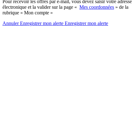
Pour recevoir les offres par e-mail, vous devez saisir votre adresse
électronique et la valider sur la page «
Mes coordonnées
» de la
rubrique « Mon compte »
Annuler
Enregistrer mon alerte
Enregistrer
mon alerte