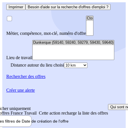
Imprimer
Besoin d'aide sur la recherche d'offres d'emploi ?
Métier, compétence, mot-clé, numéro d'offre
Lieu de travail
Distance autour du lieu choisi
Rechercher
des offres
Créer une alerte
Qui sont n
icher uniquement
 offres France Travail
Cette action recharge la liste des offres
les filtres de
Date de création
de l'offre