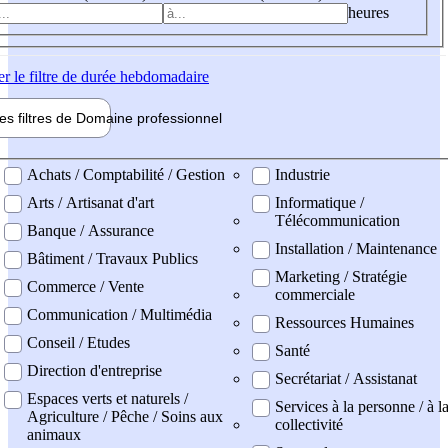
heures
er
le filtre de durée hebdomadaire
les filtres de
Domaine pro
fessionnel
ne professionel
Achats / Comptabilité / Gestion
Industrie
Arts / Artisanat d'art
Informatique /
Télécommunication
Banque / Assurance
Installation / Maintenance
Bâtiment / Travaux Publics
Marketing / Stratégie
Commerce / Vente
commerciale
Communication / Multimédia
Ressources Humaines
Conseil / Etudes
Santé
Direction d'entreprise
Secrétariat / Assistanat
Espaces verts et naturels /
Services à la personne / à l
Agriculture / Pêche / Soins aux
collectivité
animaux