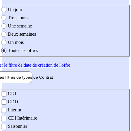
e création de l'offre
Un jour
Trois jours
Une semaine
Deux semaines
Un mois
Toutes les offres
er
le filtre de date de création de l'offre
les filtres de types de
Contrat
de contrat
CDI
CDD
Intérim
CDI Intérimaire
Saisonnier