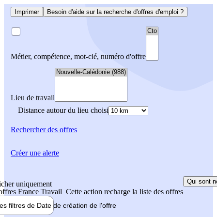
Imprimer
Besoin d'aide sur la recherche d'offres d'emploi ?
Métier, compétence, mot-clé, numéro d'offre
Lieu de travail
Distance autour du lieu choisi
Rechercher
des offres
Créer une alerte
Qui sont n
icher uniquement
 offres France Travail
Cette action recharge la liste des offres
les filtres de
Date de création
de l'offre