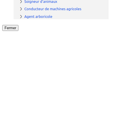
Fermer
Fermer
le détail de l'offre
/
Offre
sur
Offre précéden