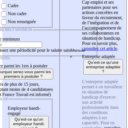
Cap emploi et ses
Cadre
partenaires pour ses
actions concrètes en
Non cadre
faveur du recrutement,
Non renseignée
de l’intégration et de
l’accompagnement de
IRE BRUT MINIMUM
ses collaborateurs en
situation de handicap.
re minimum
Pour en savoir plus,
consultez cet article
.
ssez une périodicité pour le salaire saisi
Entreprise adaptée
NITÉS
Qu'est-ce qu'une
z parmi les 1ers à postuler
entreprise adaptée
?
urquoi serez-vous parmi les
premiers à postuler ?
L'entreprise adaptée
es de plus de 15 jours,
permet à un travailleur
tant moins de 4 candidatures
en situation de
t France Travail est informé)
handicap d'exercer
ICAP
une activité
professionnelle dans
Employeur handi-
des conditions
engagé
adaptées à ses
Qu'est-ce qu'un
capacités. Pour en
employeur handi-
savoir plus,
consultez