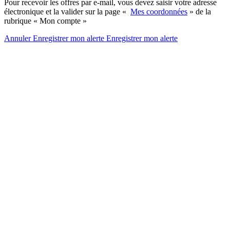
Pour recevoir les offres par e-mail, vous devez saisir votre adresse
électronique et la valider sur la page «
Mes coordonnées
» de la
rubrique « Mon compte »
Annuler
Enregistrer mon alerte
Enregistrer
mon alerte