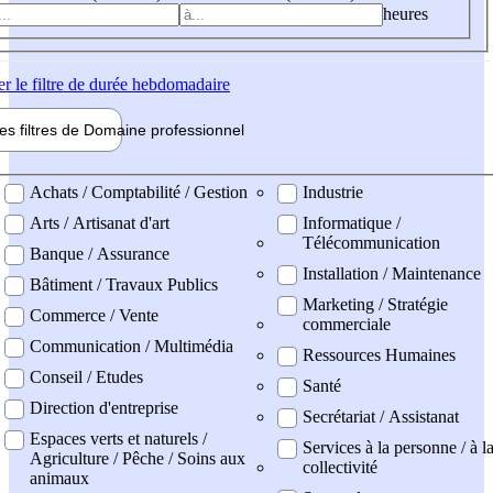
heures
er
le filtre de durée hebdomadaire
les filtres de
Domaine pro
fessionnel
ne professionel
Achats / Comptabilité / Gestion
Industrie
Arts / Artisanat d'art
Informatique /
Télécommunication
Banque / Assurance
Installation / Maintenance
Bâtiment / Travaux Publics
Marketing / Stratégie
Commerce / Vente
commerciale
Communication / Multimédia
Ressources Humaines
Conseil / Etudes
Santé
Direction d'entreprise
Secrétariat / Assistanat
Espaces verts et naturels /
Services à la personne / à l
Agriculture / Pêche / Soins aux
collectivité
animaux