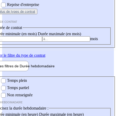
Reprise d'entreprise
plus
de types de contrat
 DE CONTRAT
ée de contrat
ée minimale (en mois)
Durée maximale (en mois)
mois
er
le filtre du type de contrat
les filtres de
Durée hebdo
madaire
 hebdomadaire
Temps plein
Temps partiel
Non renseignée
 HEBDOMADAIRE
cisez la durée hebdomadaire :
ée minimale (en heure)
Durée maximale (en heure)