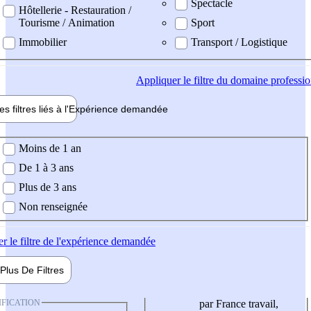
Spectacle
Hôtellerie - Restauration /
Tourisme / Animation
Sport
Immobilier
Transport / Logistique
Appliquer
le filtre du domaine professi
es filtres liés à l'
Expérience
demandée
ience demandée
Moins de 1 an
De 1 à 3 ans
Plus de 3 ans
Non renseignée
er
le filtre de l'expérience demandée
Plus De
Filtres
IFICATION
par France travail,