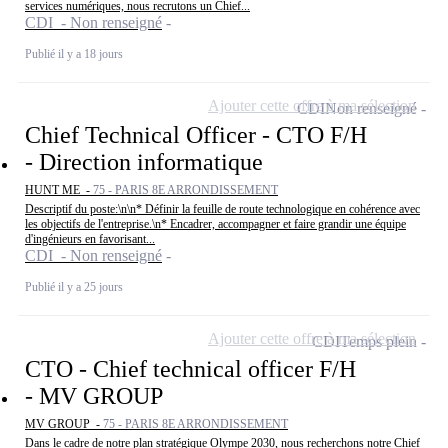
services numériques, nous recrutons un Chief...
CDI - Non renseigné
Publié il y a 18 jours
Ajouter cette offre à ma sélection
CDI
Non renseigné
Chief Technical Officer - CTO F/H
- Direction informatique
HUNT ME -
75 - PARIS 8E ARRONDISSEMENT
Descriptif du poste:\n\n* Définir la feuille de route technologique en cohérence avec
les objectifs de l'entreprise.\n* Encadrer, accompagner et faire grandir une équipe
d'ingénieurs en favorisant...
CDI - Non renseigné
Publié il y a 25 jours
Ajouter cette offre à ma sélection
CDI
Temps plein
CTO - Chief technical officer F/H
- MV GROUP
MV GROUP -
75 - PARIS 8E ARRONDISSEMENT
Dans le cadre de notre plan stratégique Olympe 2030, nous recherchons notre Chief