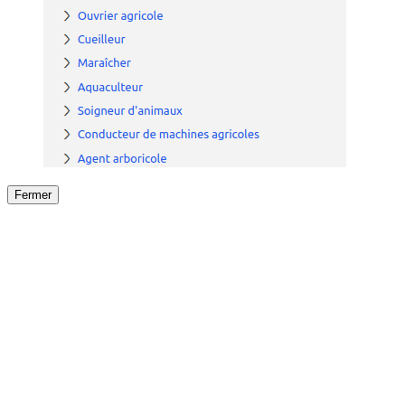
Fermer
Fermer
le détail de l'offre
/
Offre
sur
Offre précéden