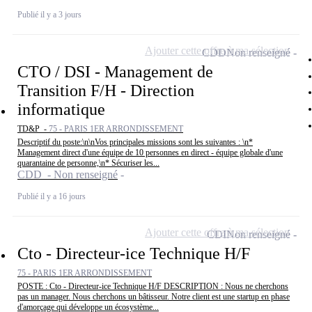
Publié il y a 3 jours
Ajouter cette offre à ma sélection
CDD
Non renseigné
CTO / DSI - Management de
Transition F/H - Direction
informatique
TD&P -
75 - PARIS 1ER ARRONDISSEMENT
Descriptif du poste:\n\nVos principales missions sont les suivantes : \n*
Management direct d'une équipe de 10 personnes en direct - équipe globale d'une
quarantaine de personne,\n* Sécuriser les...
CDD - Non renseigné
Publié il y a 16 jours
Ajouter cette offre à ma sélection
CDI
Non renseigné
Cto - Directeur-ice Technique H/F
75 - PARIS 1ER ARRONDISSEMENT
POSTE : Cto - Directeur-ice Technique H/F DESCRIPTION : Nous ne cherchons
pas un manager. Nous cherchons un bâtisseur. Notre client est une startup en phase
d'amorçage qui développe un écosystème...