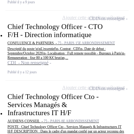
Publié il y a 9 jours
Ajouter cette offre à ma sélection
CDI
Non renseigné
Chief Technology Officer - CTO
F/H - Direction informatique
CONFLUENCE & PARTNERS -
75 - PARIS 15E ARRONDISSEMENT
Descriptif du poste:\n\nL'essentiel\n- Contrat : CDI\n- Date de debut :
Septembre/Octobre 2026\n- Localisation : Full remote possible - Bureaux à Paris\n-
Remuneration : fixe 80 a 100 K€ brut/an,...
CDI - Non renseigné
Publié il y a 12 jours
Ajouter cette offre à ma sélection
CDI
Non renseigné
Chief Technology Officer Cto -
Services Managés &
Infrastructures IT H/F
AUDIENS CONSEIL -
75 - PARIS 8E ARRONDISSEMENT
POSTE : Chief Technology Officer Cto - Services Managés & Infrastructures IT
H/F DESCRIPTION : Dans le cadre d'un mandat confié par un acteur reconnu des