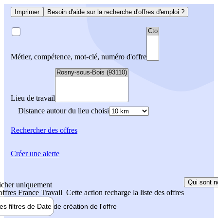
Imprimer
Besoin d'aide sur la recherche d'offres d'emploi ?
Métier, compétence, mot-clé, numéro d'offre
Lieu de travail
Distance autour du lieu choisi
Rechercher
des offres
Créer une alerte
Qui sont n
icher uniquement
 offres France Travail
Cette action recharge la liste des offres
les filtres de
Date de création
de l'offre