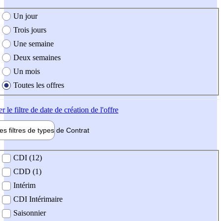
e création de l'offre
Un jour
Trois jours
Une semaine
Deux semaines
Un mois
Toutes les offres
er
le filtre de date de création de l'offre
les filtres de types de
Contrat
de contrat
CDI (12)
CDD (1)
Intérim
CDI Intérimaire
Saisonnier