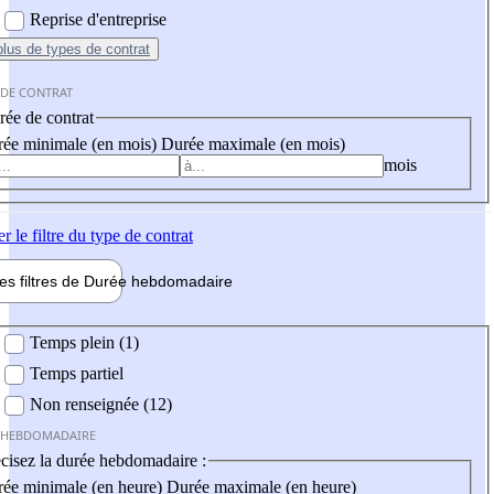
Reprise d'entreprise
plus
de types de contrat
 DE CONTRAT
ée de contrat
ée minimale (en mois)
Durée maximale (en mois)
mois
er
le filtre du type de contrat
les filtres de
Durée hebdo
madaire
 hebdomadaire
Temps plein (1)
Temps partiel
Non renseignée (12)
 HEBDOMADAIRE
cisez la durée hebdomadaire :
ée minimale (en heure)
Durée maximale (en heure)