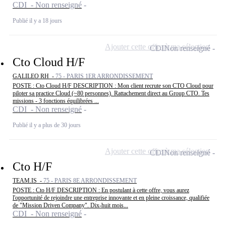
CDI - Non renseigné
Publié il y a 18 jours
Ajouter cette offre à ma sélection
CDI
Non renseigné
Cto Cloud H/F
GALILEO RH -
75 - PARIS 1ER ARRONDISSEMENT
POSTE : Cto Cloud H/F DESCRIPTION : Mon client recrute son CTO Cloud pour
piloter sa practice Cloud (~80 personnes). Rattachement direct au Group CTO. Tes
missions - 3 fonctions équilibrées ...
CDI - Non renseigné
Publié il y a plus de 30 jours
Ajouter cette offre à ma sélection
CDI
Non renseigné
Cto H/F
TEAM.IS -
75 - PARIS 8E ARRONDISSEMENT
POSTE : Cto H/F DESCRIPTION : En postulant à cette offre, vous aurez
l'opportunité de rejoindre une entreprise innovante et en pleine croissance, qualifiée
de "Mission Driven Company". Dix-huit mois...
CDI - Non renseigné