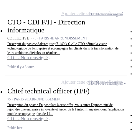
Ajouter cette offre à ma sélection
CDI
Non renseigné
CTO - CDI F/H - Direction
informatique
COLLECTIVE -
75 - PARIS 4E ARRONDISSEMENT
Descriptif du poste:\nSalaire: jusqu'à 140 k € \nLe CTO définit la vision
technologique de l'entreprise et accompagne les clients dans la transformation de
leurs ambitions digitales en résultats...
CDI - Non renseigné
Publié il y a 3 jours
Ajouter cette offre à ma sélection
CDI
Non renseigné
Chief technical officer (H/F)
75 - PARIS 9E ARRONDISSEMENT
Description du poste : En postulant à cette offre, vous aurez l'opportunité de
rejoindre une entreprise innovante et leader de la Fintech française, dont l'application
mobile accompagne plus de 11...
CDI - Non renseigné
Publié hier