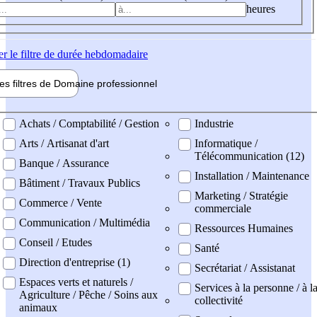
heures
er
le filtre de durée hebdomadaire
les filtres de
Domaine pro
fessionnel
ne professionel
Achats / Comptabilité / Gestion
Industrie
Arts / Artisanat d'art
Informatique /
Télécommunication (12)
Banque / Assurance
Installation / Maintenance
Bâtiment / Travaux Publics
Marketing / Stratégie
Commerce / Vente
commerciale
Communication / Multimédia
Ressources Humaines
Conseil / Etudes
Santé
Direction d'entreprise (1)
Secrétariat / Assistanat
Espaces verts et naturels /
Services à la personne / à l
Agriculture / Pêche / Soins aux
collectivité
animaux