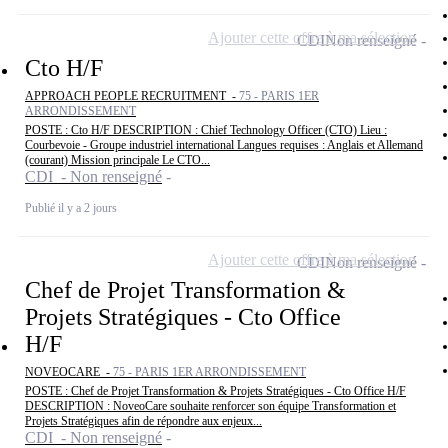
Ajouter cette offre à ma sélection
CDI
Non renseigné
Cto H/F
APPROACH PEOPLE RECRUITMENT -
75 - PARIS 1ER
ARRONDISSEMENT
POSTE : Cto H/F DESCRIPTION : Chief Technology Officer (CTO) Lieu :
Courbevoie - Groupe industriel international Langues requises : Anglais et Allemand
(courant) Mission principale Le CTO...
CDI - Non renseigné
Publié il y a 2 jours
Ajouter cette offre à ma sélection
CDI
Non renseigné
Chef de Projet Transformation &
Projets Stratégiques - Cto Office
H/F
NOVEOCARE -
75 - PARIS 1ER ARRONDISSEMENT
POSTE : Chef de Projet Transformation & Projets Stratégiques - Cto Office H/F
DESCRIPTION : NoveoCare souhaite renforcer son équipe Transformation et
Projets Stratégiques afin de répondre aux enjeux...
CDI - Non renseigné