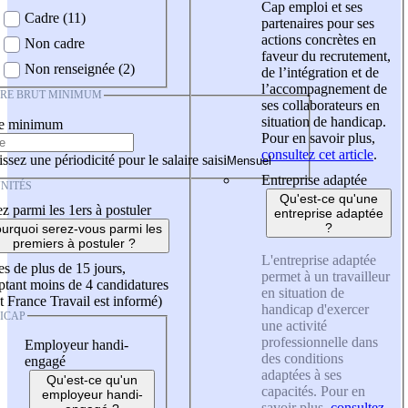
Cap emploi et ses
Cadre (11)
partenaires pour ses
actions concrètes en
Non cadre
faveur du recrutement,
Non renseignée (2)
de l’intégration et de
l’accompagnement de
IRE BRUT MINIMUM
ses collaborateurs en
situation de handicap.
re minimum
Pour en savoir plus,
consultez cet article
.
ssez une périodicité pour le salaire saisi
Entreprise adaptée
NITÉS
Qu'est-ce qu'une
z parmi les 1ers à postuler
entreprise adaptée
?
urquoi serez-vous parmi les
premiers à postuler ?
L'entreprise adaptée
es de plus de 15 jours,
permet à un travailleur
tant moins de 4 candidatures
en situation de
t France Travail est informé)
handicap d'exercer
ICAP
une activité
professionnelle dans
Employeur handi-
des conditions
engagé
adaptées à ses
Qu'est-ce qu'un
capacités. Pour en
employeur handi-
savoir plus,
consultez