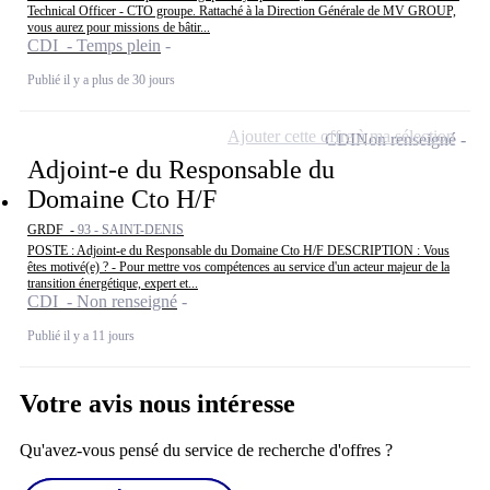
Technical Officer - CTO groupe. Rattaché à la Direction Générale de MV GROUP,
vous aurez pour missions de bâtir...
CDI - Temps plein
Publié il y a plus de 30 jours
Ajouter cette offre à ma sélection
CDI
Non renseigné
Adjoint-e du Responsable du
Domaine Cto H/F
GRDF -
93 - SAINT-DENIS
POSTE : Adjoint-e du Responsable du Domaine Cto H/F DESCRIPTION : Vous
êtes motivé(e) ? - Pour mettre vos compétences au service d'un acteur majeur de la
transition énergétique, expert et...
CDI - Non renseigné
Publié il y a 11 jours
Votre avis nous intéresse
Qu'avez-vous pensé du service de recherche d'offres ?