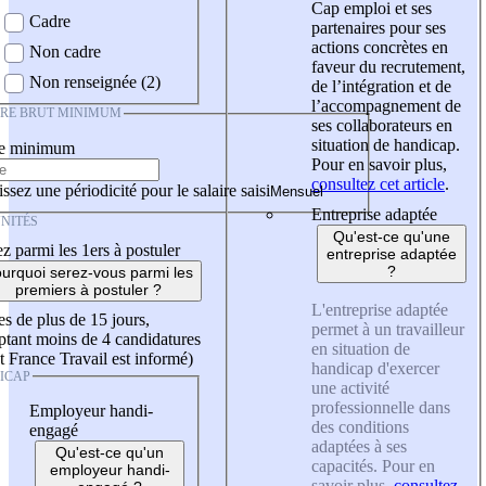
Cap emploi et ses
Cadre
partenaires pour ses
actions concrètes en
Non cadre
faveur du recrutement,
Non renseignée (2)
de l’intégration et de
l’accompagnement de
IRE BRUT MINIMUM
ses collaborateurs en
situation de handicap.
re minimum
Pour en savoir plus,
consultez cet article
.
ssez une périodicité pour le salaire saisi
Entreprise adaptée
NITÉS
Qu'est-ce qu'une
z parmi les 1ers à postuler
entreprise adaptée
?
urquoi serez-vous parmi les
premiers à postuler ?
L'entreprise adaptée
es de plus de 15 jours,
permet à un travailleur
tant moins de 4 candidatures
en situation de
t France Travail est informé)
handicap d'exercer
ICAP
une activité
professionnelle dans
Employeur handi-
des conditions
engagé
adaptées à ses
Qu'est-ce qu'un
capacités. Pour en
employeur handi-
savoir plus,
consultez