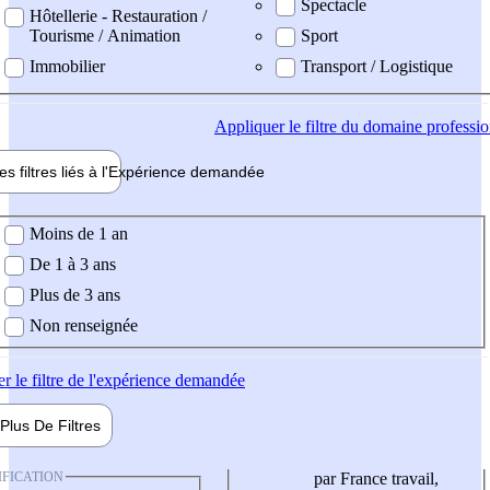
Spectacle
Hôtellerie - Restauration /
Tourisme / Animation
Sport
Immobilier
Transport / Logistique
Appliquer
le filtre du domaine professi
es filtres liés à l'
Expérience
demandée
ience demandée
Moins de 1 an
De 1 à 3 ans
Plus de 3 ans
Non renseignée
er
le filtre de l'expérience demandée
Plus De
Filtres
IFICATION
par France travail,