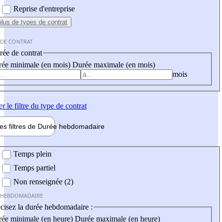
Reprise d'entreprise
plus
de types de contrat
 DE CONTRAT
ée de contrat
ée minimale (en mois)
Durée maximale (en mois)
mois
er
le filtre du type de contrat
les filtres de
Durée hebdo
madaire
 hebdomadaire
Temps plein
Temps partiel
Non renseignée (2)
 HEBDOMADAIRE
cisez la durée hebdomadaire :
ée minimale (en heure)
Durée maximale (en heure)