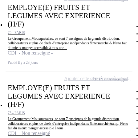
EMPLOYE(E) FRUITS ET
LEGUMES AVEC EXPERIENCE
(H/F)
75 - PARIS
Le Groupement Mousquetaires, ce sont 7 enseignes de la grande distribution,
collaborateurs et plus de chefs d'entreprise indépendants !Intermarché & Netto fait
du mieux manger accessible à tous une...
CDI - Non renseigné
Publié il y a 23 jours
Ajouter cette offre à ma sélection
CDI
Non renseigné
EMPLOYE(E) FRUITS ET
LEGUMES AVEC EXPERIENCE
(H/F)
75 - PARIS
Le Groupement Mousquetaires, ce sont 7 enseignes de la grande distribution,
collaborateurs et plus de chefs d'entreprise indépendants !Intermarché &amp; Netto
fait du mieux manger accessible à tous...
CDI - Non renseigné