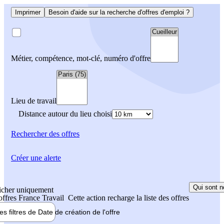
Imprimer
Besoin d'aide sur la recherche d'offres d'emploi ?
Métier, compétence, mot-clé, numéro d'offre
Lieu de travail
Distance autour du lieu choisi
Rechercher
des offres
Créer une alerte
Qui sont n
icher uniquement
 offres France Travail
Cette action recharge la liste des offres
les filtres de
Date de création
de l'offre