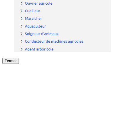
Fermer
Fermer
le détail de l'offre
/
Offre
sur
Offre précéden