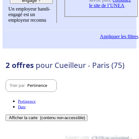
engagé ?
le site de l’UNEA
.
Un employeur handi-
engagé est un
employeur reconnu
Appliquer
les filtres
2 offres
pour Cueilleur - Paris (75)
Trier par
Pertinence
Pertinence
Date
Afficher la carte
(contenu non-accessible)
Ajouter cette offre à ma sélection
CDI
Non renseigné