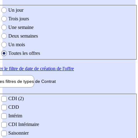
e création de l'offre
Un jour
Trois jours
Une semaine
Deux semaines
Un mois
Toutes les offres
er
le filtre de date de création de l'offre
les filtres de types de
Contrat
de contrat
CDI (2)
CDD
Intérim
CDI Intérimaire
Saisonnier