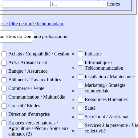
heures
er
le filtre de durée hebdomadaire
les filtres de
Domaine pro
fessionnel
ne professionel
Achats / Comptabilité / Gestion
Industrie
Arts / Artisanat d'art
Informatique /
Télécommunication
Banque / Assurance
Installation / Maintenance
Bâtiment / Travaux Publics
Marketing / Stratégie
Commerce / Vente
commerciale
Communication / Multimédia
Ressources Humaines
Conseil / Etudes
Santé
Direction d'entreprise
Secrétariat / Assistanat
Espaces verts et naturels /
Services à la personne / à l
Agriculture / Pêche / Soins aux
collectivité
animaux (2)