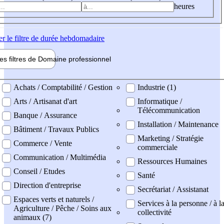
heures
er
le filtre de durée hebdomadaire
les filtres de
Domaine pro
fessionnel
ne professionel
Achats / Comptabilité / Gestion
Industrie (1)
Arts / Artisanat d'art
Informatique /
Télécommunication
Banque / Assurance
Installation / Maintenance
Bâtiment / Travaux Publics
Marketing / Stratégie
Commerce / Vente
commerciale
Communication / Multimédia
Ressources Humaines
Conseil / Etudes
Santé
Direction d'entreprise
Secrétariat / Assistanat
Espaces verts et naturels /
Services à la personne / à l
Agriculture / Pêche / Soins aux
collectivité
animaux (7)