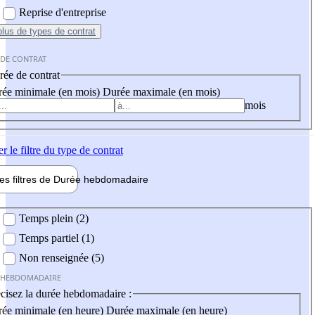
Reprise d'entreprise
plus
de types de contrat
 DE CONTRAT
ée de contrat
ée minimale (en mois)
Durée maximale (en mois)
mois
er
le filtre du type de contrat
les filtres de
Durée hebdo
madaire
 hebdomadaire
Temps plein (2)
Temps partiel (1)
Non renseignée (5)
 HEBDOMADAIRE
cisez la durée hebdomadaire :
ée minimale (en heure)
Durée maximale (en heure)