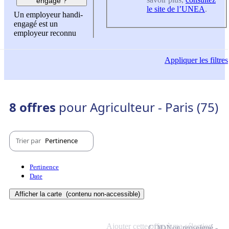
engagé ?
le site de l’UNEA
.
Un employeur handi-
engagé est un
employeur reconnu
Appliquer
les filtres
8 offres
pour Agriculteur - Paris (75)
Trier par
Pertinence
Pertinence
Date
Afficher la carte
(contenu non-accessible)
Ajouter cette offre à ma sélection
CDD
Non renseigné