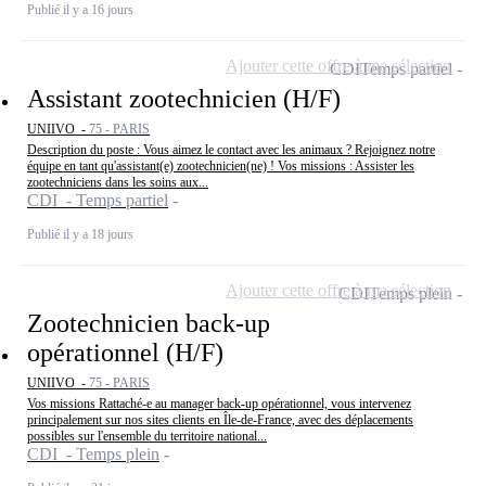
Publié il y a 16 jours
Ajouter cette offre à ma sélection
CDI
Temps partiel
Assistant zootechnicien (H/F)
UNIIVO -
75 - PARIS
Description du poste : Vous aimez le contact avec les animaux ? Rejoignez notre
équipe en tant qu'assistant(e) zootechnicien(ne) ! Vos missions : Assister les
zootechniciens dans les soins aux...
CDI - Temps partiel
Publié il y a 18 jours
Ajouter cette offre à ma sélection
CDI
Temps plein
Zootechnicien back-up
opérationnel (H/F)
UNIIVO -
75 - PARIS
Vos missions Rattaché-e au manager back-up opérationnel, vous intervenez
principalement sur nos sites clients en Île-de-France, avec des déplacements
possibles sur l'ensemble du territoire national...
CDI - Temps plein