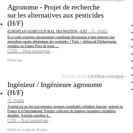
Agronome - Projet de recherche
sur les alternatives aux pesticides
(H/F)
EUROPEAN AGRICULTURAL TRANSITION - EAT -
75 - PARIS
Et si votre expertise agronomique contribuait directement à faire émerger une
agriculture moins dépendante des pesticides ? Paris + télétravail Déplacements
réguliers en France Prise de poste :...
CDD - Non renseigné
Publié hier
Ajouter cette offre à ma sélection
CDI
Non renseigné
Ingénieur / Ingénieure agronome
(H/F)
75 - PARIS
Axéréal est un des tout premiers groupes coopératifs céréaliers français, présent en
France et à l'international. Premier collecteur de matières premières céréalières
durables, Axéréal contribue à...
CDI - Non renseigné
Publié il y a plus de 30 jours