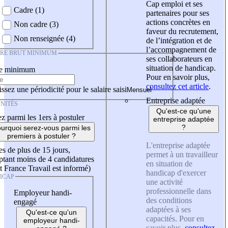
Cap emploi et ses
Cadre (1)
partenaires pour ses
actions concrètes en
Non cadre (3)
faveur du recrutement,
Non renseignée (4)
de l’intégration et de
l’accompagnement de
IRE BRUT MINIMUM
ses collaborateurs en
situation de handicap.
re minimum
Pour en savoir plus,
consultez cet article
.
ssez une périodicité pour le salaire saisi
Entreprise adaptée
NITÉS
Qu'est-ce qu'une
z parmi les 1ers à postuler
entreprise adaptée
?
urquoi serez-vous parmi les
premiers à postuler ?
L'entreprise adaptée
es de plus de 15 jours,
permet à un travailleur
tant moins de 4 candidatures
en situation de
t France Travail est informé)
handicap d'exercer
ICAP
une activité
professionnelle dans
Employeur handi-
des conditions
engagé
adaptées à ses
Qu'est-ce qu'un
capacités. Pour en
employeur handi-
savoir plus,
consultez