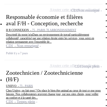
Ajouter cette offre à ma sélection
CDI
Non renseigné
Responsable économie et filières
aval F/H - Conception, recherche
H R CONNEXION -
75 - PARIS 7E ARRONDISSEMENT
Descriptif du poste:\n\nDans un environnement de travail particulièrement
collaboratif, caractérisé par une relation étroite entre les services, vous serez en
relation permanente avec l'ensemble de...
CDI - Non renseigné
Publié il y a 7 jours
Ajouter cette offre à ma sélection
CDI
Temps plein
Zootechnicien / Zootechnicienne
(H/F)
UNIIVO -
75 - PARIS
Chez Uniivo, on fait quoi ? On place le bien-être animal au cœur de tout ce que nous
faisons. Nos collaborateurs œuvrent chaque jour, sur nos sites clients, pour veiller
au confort et à la santé des...
CDI - Temps plein