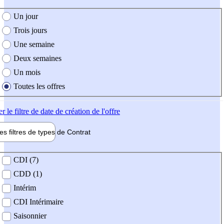
e création de l'offre
Un jour
Trois jours
Une semaine
Deux semaines
Un mois
Toutes les offres
er
le filtre de date de création de l'offre
les filtres de types de
Contrat
de contrat
CDI (7)
CDD (1)
Intérim
CDI Intérimaire
Saisonnier