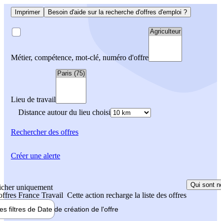
Imprimer
Besoin d'aide sur la recherche d'offres d'emploi ?
Métier, compétence, mot-clé, numéro d'offre
Lieu de travail
Distance autour du lieu choisi
Rechercher
des offres
Créer une alerte
Qui sont n
icher uniquement
 offres France Travail
Cette action recharge la liste des offres
les filtres de
Date de création
de l'offre