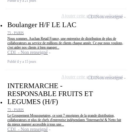
Publié il y a 21 jours
Ajouter cette offre à ma sélection
CDI
Non renseigné
Boulanger H/F LE LAC
75 - PARIS
Nous sommes. Auchan Retail France, une entreprise de distribution de plus de
collaborateurs au service de millions de clients chaque année. Ce que nous voulons,
c'est aider nos clients à bien manger...
CDI - Non renseigné
Publié il y a 15 jours
Ajouter cette offre à ma sélection
CDI
Non renseigné
INTERMARCHE -
RESPONSABLE FRUITS ET
LEGUMES (H/F)
75 - PARIS
Le Groupement Mousquetaires, ce sont 7 enseignes de la grande distribution,
collaborateurs et plus de chefs d'entreprise indépendants !Intermarché & Netto fait
du mieux manger accessible à tous une...
CDI - Non renseigné