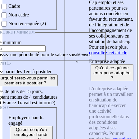
Cap emploi et ses
Cadre
partenaires pour ses
actions concrètes en
Non cadre
faveur du recrutement,
Non renseignée (2)
de l’intégration et de
l’accompagnement de
IRE BRUT MINIMUM
ses collaborateurs en
situation de handicap.
re minimum
Pour en savoir plus,
consultez cet article
.
ssez une périodicité pour le salaire saisi
Entreprise adaptée
NITÉS
Qu'est-ce qu'une
z parmi les 1ers à postuler
entreprise adaptée
?
urquoi serez-vous parmi les
premiers à postuler ?
L'entreprise adaptée
es de plus de 15 jours,
permet à un travailleur
tant moins de 4 candidatures
en situation de
t France Travail est informé)
handicap d'exercer
ICAP
une activité
professionnelle dans
Employeur handi-
des conditions
engagé
adaptées à ses
Qu'est-ce qu'un
capacités. Pour en
employeur handi-
savoir plus,
consultez