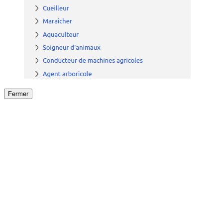
Fermer
Fermer
le détail de l'offre
/
Offre
sur
Offre précéden