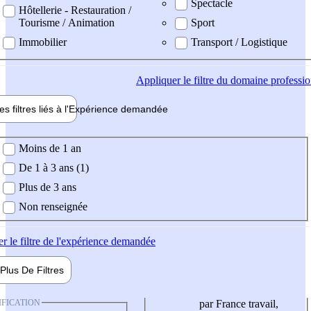
Spectacle
Hôtellerie - Restauration /
Tourisme / Animation
Sport
Immobilier
Transport / Logistique
Appliquer
le filtre du domaine professi
es filtres liés à l'
Expérience
demandée
ience demandée
Moins de 1 an
De 1 à 3 ans (1)
Plus de 3 ans
Non renseignée
er
le filtre de l'expérience demandée
Plus De
Filtres
IFICATION
par France travail,