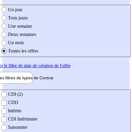
e création de l'offre
Un jour
Trois jours
Une semaine
Deux semaines
Un mois
Toutes les offres
er
le filtre de date de création de l'offre
les filtres de types de
Contrat
de contrat
CDI (2)
CDD
Intérim
CDI Intérimaire
Saisonnier