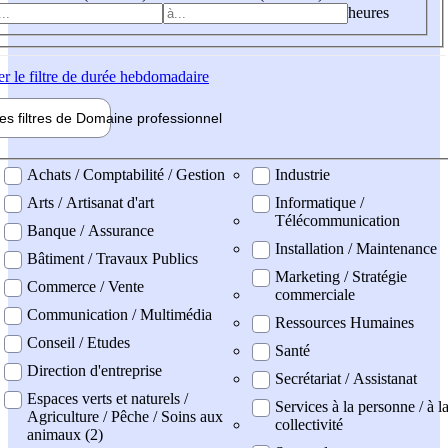
heures
er
le filtre de durée hebdomadaire
les filtres de
Domaine pro
fessionnel
ne professionel
Achats / Comptabilité / Gestion
Industrie
Arts / Artisanat d'art
Informatique /
Télécommunication
Banque / Assurance
Installation / Maintenance
Bâtiment / Travaux Publics
Marketing / Stratégie
Commerce / Vente
commerciale
Communication / Multimédia
Ressources Humaines
Conseil / Etudes
Santé
Direction d'entreprise
Secrétariat / Assistanat
Espaces verts et naturels /
Services à la personne / à l
Agriculture / Pêche / Soins aux
collectivité
animaux (2)