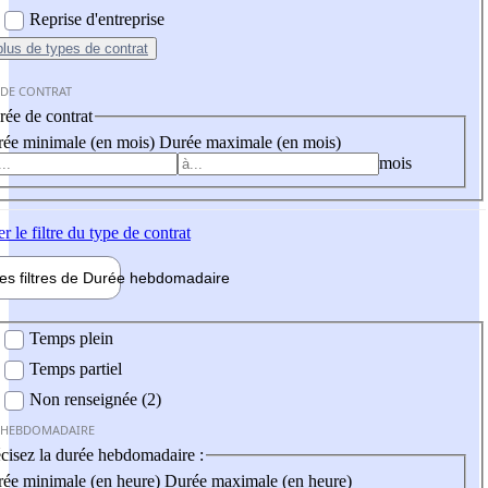
Reprise d'entreprise
plus
de types de contrat
 DE CONTRAT
ée de contrat
ée minimale (en mois)
Durée maximale (en mois)
mois
er
le filtre du type de contrat
les filtres de
Durée hebdo
madaire
 hebdomadaire
Temps plein
Temps partiel
Non renseignée (2)
 HEBDOMADAIRE
cisez la durée hebdomadaire :
ée minimale (en heure)
Durée maximale (en heure)