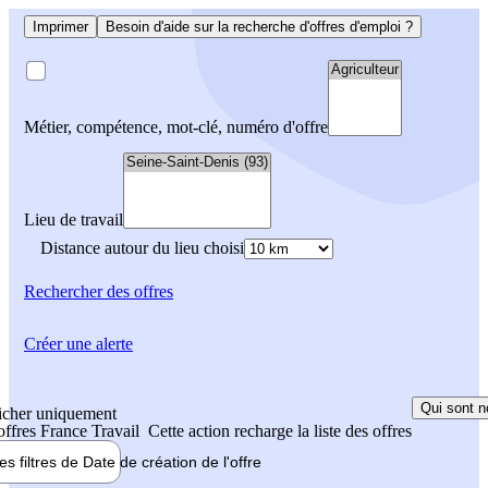
Imprimer
Besoin d'aide sur la recherche d'offres d'emploi ?
Métier, compétence, mot-clé, numéro d'offre
Lieu de travail
Distance autour du lieu choisi
Rechercher
des offres
Créer une alerte
Qui sont n
icher uniquement
 offres France Travail
Cette action recharge la liste des offres
les filtres de
Date de création
de l'offre