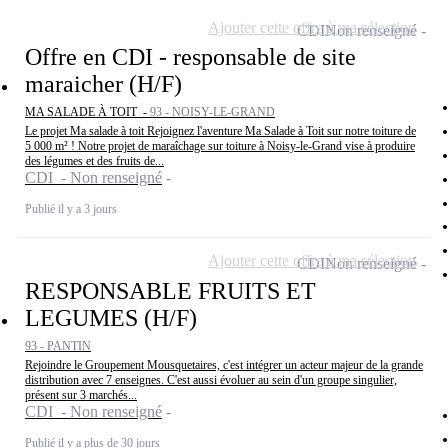
Ajouter cette offre à ma sélection
CDI
Non renseigné
Offre en CDI - responsable de site
maraicher (H/F)
MA SALADE À TOIT -
93 - NOISY-LE-GRAND
Le projet Ma salade à toit Rejoignez l'aventure Ma Salade à Toit sur notre toiture de
5 000 m² ! Notre projet de maraîchage sur toiture à Noisy-le-Grand vise à produire
des légumes et des fruits de...
CDI - Non renseigné
Publié il y a 3 jours
Ajouter cette offre à ma sélection
CDI
Non renseigné
RESPONSABLE FRUITS ET
LEGUMES (H/F)
93 - PANTIN
Rejoindre le Groupement Mousquetaires, c'est intégrer un acteur majeur de la grande
distribution avec 7 enseignes. C'est aussi évoluer au sein d'un groupe singulier,
présent sur 3 marchés...
CDI - Non renseigné
Publié il y a plus de 30 jours