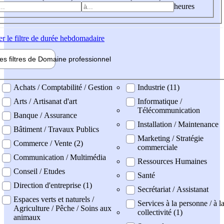
heures
er
le filtre de durée hebdomadaire
les filtres de
Domaine pro
fessionnel
ne professionel
Achats / Comptabilité / Gestion
Industrie (11)
Arts / Artisanat d'art
Informatique /
Télécommunication
Banque / Assurance
Installation / Maintenance
Bâtiment / Travaux Publics
Marketing / Stratégie
Commerce / Vente (2)
commerciale
Communication / Multimédia
Ressources Humaines
Conseil / Etudes
Santé
Direction d'entreprise (1)
Secrétariat / Assistanat
Espaces verts et naturels /
Services à la personne / à l
Agriculture / Pêche / Soins aux
collectivité (1)
animaux