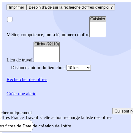
Imprimer
Besoin d'aide sur la recherche d'offres d'emploi ?
Métier, compétence, mot-clé, numéro d'offre
Lieu de travail
Distance autour du lieu choisi
Rechercher
des offres
Créer une alerte
Qui sont n
icher uniquement
 offres France Travail
Cette action recharge la liste des offres
les filtres de
Date de création
de l'offre