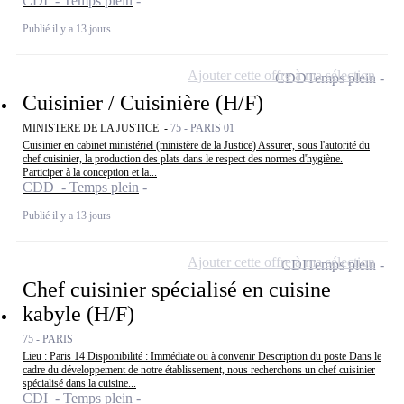
CDI - Temps plein
Publié il y a 13 jours
Ajouter cette offre à ma sélection
CDD
Temps plein
Cuisinier / Cuisinière (H/F)
MINISTERE DE LA JUSTICE -
75 - PARIS 01
Cuisinier en cabinet ministériel (ministère de la Justice) Assurer, sous l'autorité du
chef cuisinier, la production des plats dans le respect des normes d'hygiène.
Participer à la conception et la...
CDD - Temps plein
Publié il y a 13 jours
Ajouter cette offre à ma sélection
CDI
Temps plein
Chef cuisinier spécialisé en cuisine
kabyle (H/F)
75 - PARIS
Lieu : Paris 14 Disponibilité : Immédiate ou à convenir Description du poste Dans le
cadre du développement de notre établissement, nous recherchons un chef cuisinier
spécialisé dans la cuisine...
CDI - Temps plein