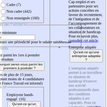
Cap emploi et ses
Cadre (7)
partenaires pour ses
actions concrètes en
Non cadre (442)
faveur du recrutement,
Non renseignée (160)
de l’intégration et de
l’accompagnement de
IRE BRUT MINIMUM
ses collaborateurs en
situation de handicap.
re minimum
Pour en savoir plus,
consultez cet article
.
ssez une périodicité pour le salaire saisi
Entreprise adaptée
NITÉS
Qu'est-ce qu'une
z parmi les 1ers à postuler
entreprise adaptée
)
résultats
?
urquoi serez-vous parmi les
L'entreprise adaptée
premiers à postuler ?
permet à un travailleur
es de plus de 15 jours,
en situation de
tant moins de 4 candidatures
handicap d'exercer
t France Travail est informé)
une activité
ICAP
professionnelle dans
des conditions
Employeur handi-
adaptées à ses
engagé (16)
capacités. Pour en
Qu'est-ce qu'un
savoir plus,
consultez