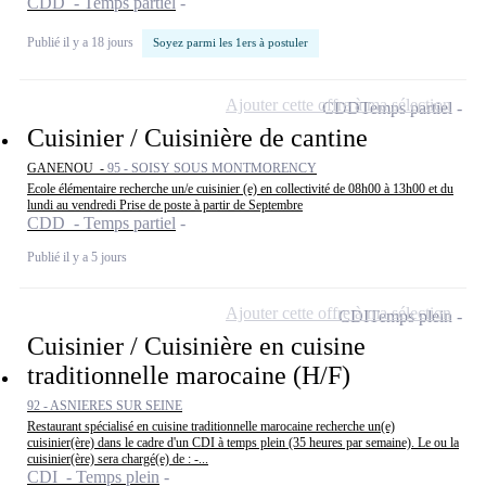
CDD - Temps partiel
Publié il y a 18 jours
Soyez parmi les 1ers à postuler
Ajouter cette offre à ma sélection
CDD
Temps partiel
Cuisinier / Cuisinière de cantine
GANENOU -
95 - SOISY SOUS MONTMORENCY
Ecole élémentaire recherche un/e cuisinier (e) en collectivité de 08h00 à 13h00 et du
lundi au vendredi Prise de poste à partir de Septembre
CDD - Temps partiel
Publié il y a 5 jours
Ajouter cette offre à ma sélection
CDI
Temps plein
Cuisinier / Cuisinière en cuisine
traditionnelle marocaine (H/F)
92 - ASNIERES SUR SEINE
Restaurant spécialisé en cuisine traditionnelle marocaine recherche un(e)
cuisinier(ère) dans le cadre d'un CDI à temps plein (35 heures par semaine). Le ou la
cuisinier(ère) sera chargé(e) de : -...
CDI - Temps plein