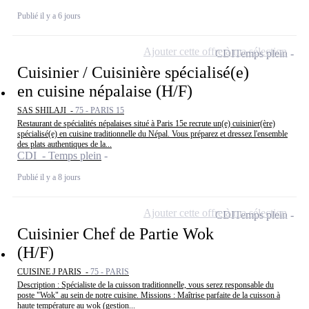
Publié il y a 6 jours
Ajouter cette offre à ma sélection
CDI
Temps plein
Cuisinier / Cuisinière spécialisé(e)
en cuisine népalaise (H/F)
SAS SHILAJI -
75 - PARIS 15
Restaurant de spécialités népalaises situé à Paris 15e recrute un(e) cuisinier(ère)
spécialisé(e) en cuisine traditionnelle du Népal. Vous préparez et dressez l'ensemble
des plats authentiques de la...
CDI - Temps plein
Publié il y a 8 jours
Ajouter cette offre à ma sélection
CDI
Temps plein
Cuisinier Chef de Partie Wok
(H/F)
CUISINE J PARIS -
75 - PARIS
Description : Spécialiste de la cuisson traditionnelle, vous serez responsable du
poste "Wok" au sein de notre cuisine. Missions : Maîtrise parfaite de la cuisson à
haute température au wok (gestion...