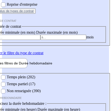
Reprise d'entreprise
plus
de types de contrat
 DE CONTRAT
ée de contrat
ée minimale (en mois)
Durée maximale (en mois)
mois
er
le filtre du type de contrat
les filtres de
Durée hebdo
madaire
 hebdomadaire
Temps plein (202)
Temps partiel (17)
Non renseignée (390)
 HEBDOMADAIRE
cisez la durée hebdomadaire :
ée minimale (en heure)
Durée maximale (en heure)