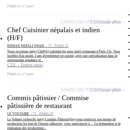
Publié il y a 3 jours
Ajouter cette offre à ma sélection
CDI
Temps plein
Chef Cuisinier népalais et indien
(H/F)
INDIAN NEPALI SWAD -
75 - PARIS 15
Nous recrutons un(e) Chef(fe) cuisinier.ère pour notre restaurant à Paris 15e. Vous
justifiez d'au moins 3 ans d'expérience en cuisine, avec une spécialisation dans la
gastronomie népalaise et...
CDI - Temps plein
Publié il y a 3 jours
Ajouter cette offre à ma sélection
CDI
Temps plein
Commis pâtissier / Commise
pâtissière de restaurant
LE VOLTAIRE -
75 - PARIS 07
Le Voltaire recherche un(e) Commis Pâtissier(ère) pour renforcer son équipe de
production Au sein de l'équipe pâtisserie, vous participerez à : - La préparation et la
réalisation des productions...