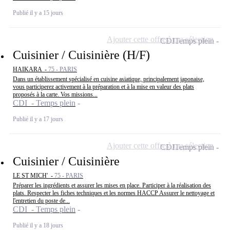
Publié il y a 15 jours
Ajouter cette offre à ma sélection
CDI
Temps plein
Cuisinier / Cuisinière (H/F)
HAIKARA -
75 - PARIS
Dans un établissement spécialisé en cuisine asiatique, principalement japonaise,
vous participerez activement à la préparation et à la mise en valeur des plats
proposés à la carte. Vos missions...
CDI - Temps plein
Publié il y a 17 jours
Ajouter cette offre à ma sélection
CDI
Temps plein
Cuisinier / Cuisinière
LE ST MICH' -
75 - PARIS
Préparer les ingrédients et assurer les mises en place. Participer à la réalisation des
plats. Respecter les fiches techniques et les normes HACCP Assurer le nettoyage et
l'entretien du poste de...
CDI - Temps plein
Publié il y a 18 jours