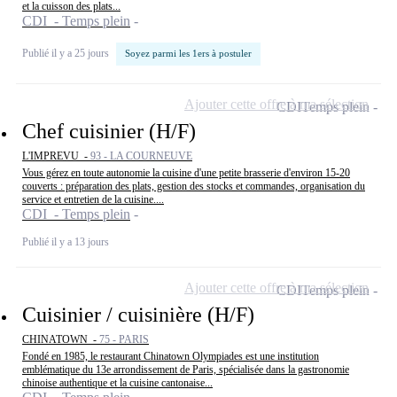
et la cuisson des plats...
CDI - Temps plein
Publié il y a 25 jours
Soyez parmi les 1ers à postuler
Ajouter cette offre à ma sélection
CDI
Temps plein
Chef cuisinier (H/F)
L'IMPREVU -
93 - LA COURNEUVE
Vous gérez en toute autonomie la cuisine d'une petite brasserie d'environ 15-20
couverts : préparation des plats, gestion des stocks et commandes, organisation du
service et entretien de la cuisine....
CDI - Temps plein
Publié il y a 13 jours
Ajouter cette offre à ma sélection
CDI
Temps plein
Cuisinier / cuisinière (H/F)
CHINATOWN -
75 - PARIS
Fondé en 1985, le restaurant Chinatown Olympiades est une institution
emblématique du 13e arrondissement de Paris, spécialisée dans la gastronomie
chinoise authentique et la cuisine cantonaise...