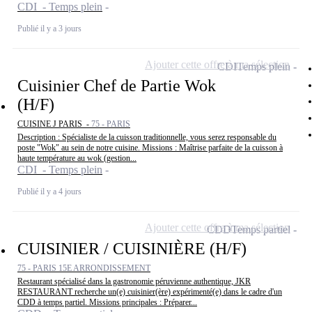
CDI - Temps plein
Publié il y a 3 jours
Ajouter cette offre à ma sélection
CDI
Temps plein
Cuisinier Chef de Partie Wok
(H/F)
CUISINE J PARIS -
75 - PARIS
Description : Spécialiste de la cuisson traditionnelle, vous serez responsable du
poste "Wok" au sein de notre cuisine. Missions : Maîtrise parfaite de la cuisson à
haute température au wok (gestion...
CDI - Temps plein
Publié il y a 4 jours
Ajouter cette offre à ma sélection
CDD
Temps partiel
CUISINIER / CUISINIÈRE (H/F)
75 - PARIS 15E ARRONDISSEMENT
Restaurant spécialisé dans la gastronomie péruvienne authentique, JKR
RESTAURANT recherche un(e) cuisinier(ère) expérimenté(e) dans le cadre d'un
CDD à temps partiel. Missions principales : Préparer...