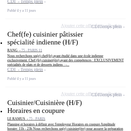
CDI - Temps plein
Publié il y a 11 jours
Ajouter cette offre à ma sélection
CDI
Temps plein
Chef(fe) cuisinier pâtissier
spécialité indienne (H/F)
RANG -
75 - PARIS 11
Nous recherchons un(e) chef(fe) ayant étudié dans une école indienne
exclusivement. Chef (fe) cuisiner(ère) ayant des compétences : EXCLUSIVEMENT
spécialités de plats et de desserts indiens : -...
CDI - Temps plein
Publié il y a 11 jours
Ajouter cette offre à ma sélection
CDI
Temps plein
Cuisinier/Cuisinière (H/F)
Horaires en coupure
LE RAMUS -
75 - PARIS
Planning et horaires à définir avec l'employeur Horaires en coupure Amplitude
horaire: 11h - 23h Nous recherchons un(e) cuisinier(ère) pour assurer la préparation