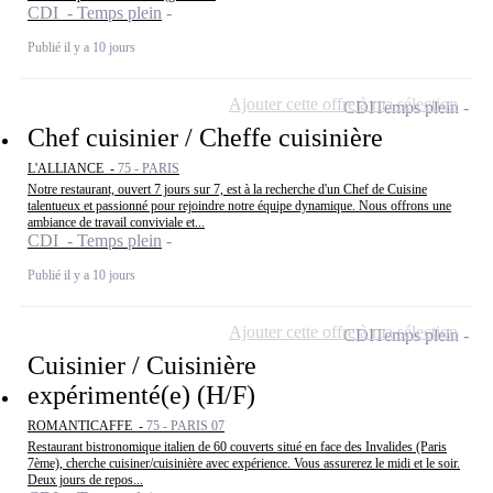
CDI - Temps plein
Publié il y a 10 jours
Ajouter cette offre à ma sélection
CDI
Temps plein
Chef cuisinier / Cheffe cuisinière
L'ALLIANCE -
75 - PARIS
Notre restaurant, ouvert 7 jours sur 7, est à la recherche d'un Chef de Cuisine
talentueux et passionné pour rejoindre notre équipe dynamique. Nous offrons une
ambiance de travail conviviale et...
CDI - Temps plein
Publié il y a 10 jours
Ajouter cette offre à ma sélection
CDI
Temps plein
Cuisinier / Cuisinière
expérimenté(e) (H/F)
ROMANTICAFFE -
75 - PARIS 07
Restaurant bistronomique italien de 60 couverts situé en face des Invalides (Paris
7ème), cherche cuisiner/cuisinière avec expérience. Vous assurerez le midi et le soir.
Deux jours de repos...