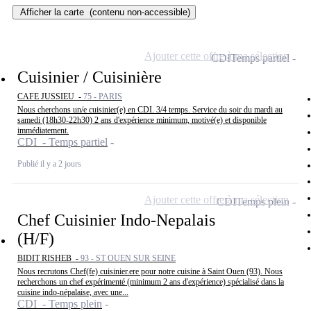
Afficher la carte
(contenu non-accessible)
Ajouter cette offre à ma sélection
CDI
Temps partiel
Cuisinier / Cuisinière
CAFE JUSSIEU -
75 - PARIS
Nous cherchons un/e cuisinier(e) en CDI. 3/4 temps. Service du soir du mardi au
samedi (18h30-22h30) 2 ans d'expérience minimum, motivé(e) et disponible
immédiatement.
CDI - Temps partiel
Publié il y a 2 jours
Ajouter cette offre à ma sélection
CDI
Temps plein
Chef Cuisinier Indo-Nepalais
(H/F)
BIDIT RISHEB -
93 - ST OUEN SUR SEINE
Nous recrutons Chef(fe) cuisinier.ere pour notre cuisine à Saint Ouen (93). Nous
recherchons un chef expérimenté (minimum 2 ans d'expérience) spécialisé dans la
cuisine indo-népalaise, avec une...
CDI - Temps plein