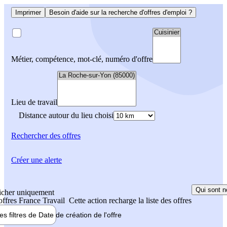
Imprimer
Besoin d'aide sur la recherche d'offres d'emploi ?
Métier, compétence, mot-clé, numéro d'offre
Lieu de travail
Distance autour du lieu choisi
Rechercher
des offres
Créer une alerte
Qui sont n
icher uniquement
 offres France Travail
Cette action recharge la liste des offres
les filtres de
Date de création
de l'offre