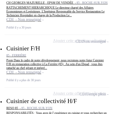
CH GEORGES MAZURELLE - EPSM DE VENDÉE -
85 - ROCHE-SUR-YON
RATTACHEMENT HIERARCHIQUE Le directeur chargé des Affaires
Economiques et Logistiques L'Ingénieur Responsable du Service Restauration Le
Technicien Hospitalier en charge de la Production Le...
CDI - Non renseigné
Publié il y a 30 jours
Ajouter cette offre à ma sélection
CDI
Non renseigné
Cuisinier F/H
85 - FERRIÈRE
Poste Dans le cadre de notre développement, nous recrutons notre futur Cuisinier
F/H en restauration collective à La Ferrière (85) . Au sein d'un Ehpad , vous êtes
rattaché au chef gérant et intégré...
CDI - Non renseigné
Publié il y a plus de 30 jours
Ajouter cette offre à ma sélection
CDI
Temps plein
Cuisinier de collectivité H/F
RESO 85 -
85 - ROCHE-SUR-YON
RESPONSABILITÉS : Vous avez de l' expérience en cuisine et vous recherchez un