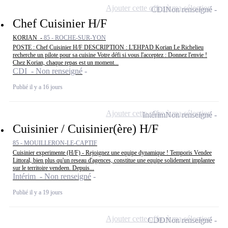
Ajouter cette offre à ma sélection
CDI
Non renseigné
Chef Cuisinier H/F
KORIAN -
85 - ROCHE-SUR-YON
POSTE : Chef Cuisinier H/F DESCRIPTION : L'EHPAD Korian Le Richelieu
recherche un pilote pour sa cuisine Votre défi si vous l'acceptez : Donnez l'envie !
Chez Korian, chaque repas est un moment...
CDI - Non renseigné
Publié il y a 16 jours
Ajouter cette offre à ma sélection
Intérim
Non renseigné
Cuisinier / Cuisinier(ère) H/F
85 - MOUILLERON-LE-CAPTIF
Cuisinier experimente (H/F) - Rejoignez une equipe dynamique ! Temporis Vendee
Littoral, bien plus qu'un reseau d'agences, constitue une equipe solidement implantee
sur le territoire vendeen. Depuis...
Intérim - Non renseigné
Publié il y a 19 jours
Ajouter cette offre à ma sélection
CDD
Non renseigné