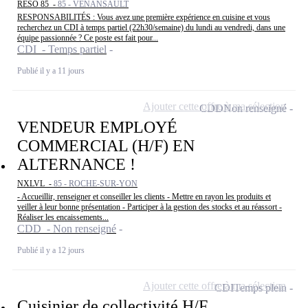
RESO 85 -
85 - VENANSAULT
RESPONSABILITÉS : Vous avez une première expérience en cuisine et vous
recherchez un CDI à temps partiel (22h30/semaine) du lundi au vendredi, dans une
équipe passionnée ? Ce poste est fait pour...
CDI - Temps partiel
Publié il y a 11 jours
Ajouter cette offre à ma sélection
CDD
Non renseigné
VENDEUR EMPLOYÉ
COMMERCIAL (H/F) EN
ALTERNANCE !
NXLVL -
85 - ROCHE-SUR-YON
- Accueillir, renseigner et conseiller les clients - Mettre en rayon les produits et
veiller à leur bonne présentation - Participer à la gestion des stocks et au réassort -
Réaliser les encaissements...
CDD - Non renseigné
Publié il y a 12 jours
Ajouter cette offre à ma sélection
CDI
Temps plein
Cuisinier de collectivité H/F