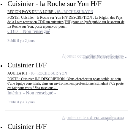
Cuisinier - la Roche sur Yon H/F
RÉGION PAYS DE LA LOIRE -
85 - ROCHE-SUR-YON
POSTE : Cuisinier - la Roche sur Yon H/F DESCRIPTION : La Région des Pays
de la Loire recrute en CDD un cuisinier (F/H) pour un lycée public sur le secteur de
La Roche sur Yon, poste à pourvoir pour...
CDD - Non renseigné
Publié il y a 2 jours
Ajouter cette offre à ma sélection
Intérim
Non renseigné
Cuisinier H/F
AQUILA RH -
85 - ROCHE-SUR-YON
POSTE : Cuisinier H/F DESCRIPTION : Vous cherchez un poste stable, au sein
d'une équipe conviviale, dans un environnement professionnel stimulant ? Ce poste
est fait pour vous ! Vos missions -...
Intérim - Non renseigné
Publié il y a 3 jours
Ajouter cette offre à ma sélection
CDI
Temps partiel
Cuisinier H/F