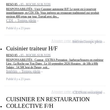
RESO 85 -
85 - ROCHE-SUR-YON
RESPONSABILITÉS : Un/e Cuisinier autonome H/F Le poste est à pourvoir
immédiatement, en CDI 35h. Vous intégrez un restaurant traditionnel qui produit
environ 400 repas par jour. Travail avec des...
CDI - Temps plein
Publié il y a 23 jours
Ajouter cette offre à ma sélection
Intérim
Temps plein
Cuisinier traiteur H/F
RESO 85 -
85 - ROCHE-SUR-YON
RESPONSABILITÉS : Contrat : EXTRA Prestation : barbecue/brasero en extérieur
Lieu : La Roche sur Yon Dates : Le 10 septembre 2026 Horaires : de 18h à 00h
Salaire : 14.50€ brut de l'heure, soit...
Intérim - Temps plein
Publié il y a 23 jours
Ajouter cette offre à ma sélection
CDI
Non renseigné
CUISINIER EN RESTAURATION
COLLECTIVE F/H