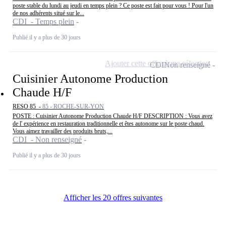
poste stable du lundi au jeudi en temps plein ? Ce poste est fait pour vous ! Pour l'un
de nos adhérents situé sur le...
CDI - Temps plein
Publié il y a plus de 30 jours
Ajouter cette offre à ma sélection
CDI
Non renseigné
Cuisinier Autonome Production
Chaude H/F
RESO 85 -
85 - ROCHE-SUR-YON
POSTE : Cuisinier Autonome Production Chaude H/F DESCRIPTION : Vous avez
de l' expérience en restauration traditionnelle et êtes autonome sur le poste chaud.
Vous aimez travailler des produits bruts,...
CDI - Non renseigné
Publié il y a plus de 30 jours
Afficher les 20 offres suivantes