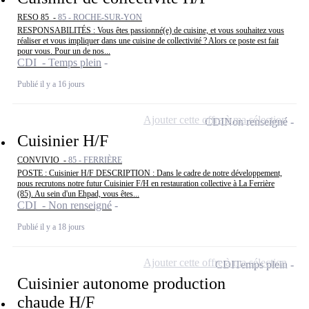
RESO 85 -
85 - ROCHE-SUR-YON
RESPONSABILITÉS : Vous êtes passionné(e) de cuisine, et vous souhaitez vous
réaliser et vous impliquer dans une cuisine de collectivité ? Alors ce poste est fait
pour vous. Pour un de nos...
CDI - Temps plein
Publié il y a 16 jours
Ajouter cette offre à ma sélection
CDI
Non renseigné
Cuisinier H/F
CONVIVIO -
85 - FERRIÈRE
POSTE : Cuisinier H/F DESCRIPTION : Dans le cadre de notre développement,
nous recrutons notre futur Cuisinier F/H en restauration collective à La Ferrière
(85). Au sein d'un Ehpad, vous êtes...
CDI - Non renseigné
Publié il y a 18 jours
Ajouter cette offre à ma sélection
CDI
Temps plein
Cuisinier autonome production
chaude H/F