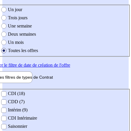
e création de l'offre
Un jour
Trois jours
Une semaine
Deux semaines
Un mois
Toutes les offres
er
le filtre de date de création de l'offre
les filtres de types de
Contrat
de contrat
CDI (18)
CDD (7)
Intérim (9)
CDI Intérimaire
Saisonnier