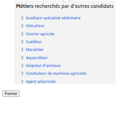
Fermer
Fermer
le détail de l'offre
/
Offre
sur
Offre précéden