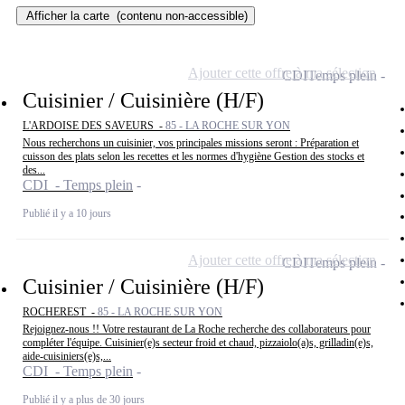
Afficher la carte
(contenu non-accessible)
Ajouter cette offre à ma sélection
CDI
Temps plein
Cuisinier / Cuisinière (H/F)
L'ARDOISE DES SAVEURS -
85 - LA ROCHE SUR YON
Nous recherchons un cuisinier, vos principales missions seront : Préparation et
cuisson des plats selon les recettes et les normes d'hygiène Gestion des stocks et
des...
CDI - Temps plein
Publié il y a 10 jours
Ajouter cette offre à ma sélection
CDI
Temps plein
Cuisinier / Cuisinière (H/F)
ROCHEREST -
85 - LA ROCHE SUR YON
Rejoignez-nous !! Votre restaurant de La Roche recherche des collaborateurs pour
compléter l'équipe. Cuisinier(e)s secteur froid et chaud, pizzaiolo(a)s, grilladin(e)s,
aide-cuisiniers(e)s,...
CDI - Temps plein
Publié il y a plus de 30 jours