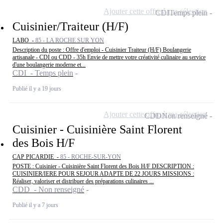
Ajouter cette offre à ma sélection
CDI
Temps plein
Cuisinier/Traiteur (H/F)
LABO -
85 - LA ROCHE SUR YON
Description du poste : Offre d'emploi - Cuisinier Traiteur (H/F) Boulangerie
artisanale - CDI ou CDD - 35h Envie de mettre votre créativité culinaire au service
d'une boulangerie moderne et...
CDI - Temps plein
Publié il y a 19 jours
Ajouter cette offre à ma sélection
CDD
Non renseigné
Cuisinier - Cuisinière Saint Florent
des Bois H/F
CAP PICARDIE -
85 - ROCHE-SUR-YON
POSTE : Cuisinier - Cuisinière Saint Florent des Bois H/F DESCRIPTION :
CUISINIER/IERE POUR SEJOUR ADAPTE DE 22 JOURS MISSIONS :
Réaliser, valoriser et distribuer des préparations culinaires ...
CDD - Non renseigné
Publié il y a 7 jours