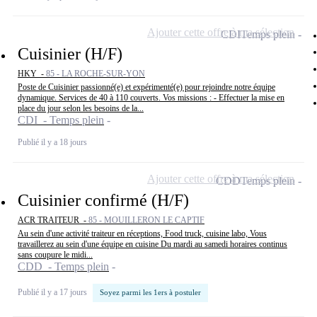
Ajouter cette offre à ma sélection
CDI
Temps plein
Cuisinier (H/F)
HKY -
85 - LA ROCHE-SUR-YON
Poste de Cuisinier passionné(e) et expérimenté(e) pour rejoindre notre équipe
dynamique. Services de 40 à 110 couverts. Vos missions : - Effectuer la mise en
place du jour selon les besoins de la...
CDI - Temps plein
Publié il y a 18 jours
Ajouter cette offre à ma sélection
CDD
Temps plein
Cuisinier confirmé (H/F)
ACR TRAITEUR -
85 - MOUILLERON LE CAPTIF
Au sein d'une activité traiteur en réceptions, Food truck, cuisine labo, Vous
travaillerez au sein d'une équipe en cuisine Du mardi au samedi horaires continus
sans coupure le midi...
CDD - Temps plein
Publié il y a 17 jours
Soyez parmi les 1ers à postuler