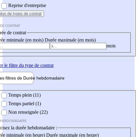
Reprise d'entreprise
plus
de types de contrat
 DE CONTRAT
ée de contrat
ée minimale (en mois)
Durée maximale (en mois)
mois
er
le filtre du type de contrat
les filtres de
Durée hebdo
madaire
 hebdomadaire
Temps plein (11)
Temps partiel (1)
Non renseignée (22)
 HEBDOMADAIRE
cisez la durée hebdomadaire :
ée minimale (en heure)
Durée maximale (en heure)