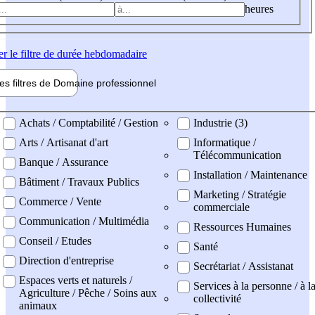
heures
er
le filtre de durée hebdomadaire
les filtres de
Domaine pro
fessionnel
ne professionel
Achats / Comptabilité / Gestion
Industrie (3)
Arts / Artisanat d'art
Informatique /
Télécommunication
Banque / Assurance
Installation / Maintenance
Bâtiment / Travaux Publics
Marketing / Stratégie
Commerce / Vente
commerciale
Communication / Multimédia
Ressources Humaines
Conseil / Etudes
Santé
Direction d'entreprise
Secrétariat / Assistanat
Espaces verts et naturels /
Services à la personne / à l
Agriculture / Pêche / Soins aux
collectivité
animaux