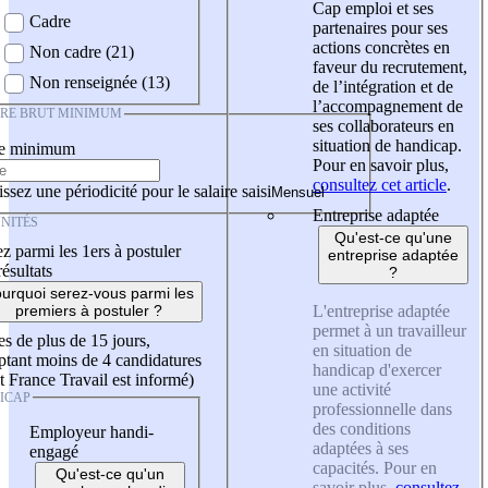
Cap emploi et ses
Cadre
partenaires pour ses
actions concrètes en
Non cadre (21)
faveur du recrutement,
Non renseignée (13)
de l’intégration et de
l’accompagnement de
IRE BRUT MINIMUM
ses collaborateurs en
situation de handicap.
re minimum
Pour en savoir plus,
consultez cet article
.
ssez une périodicité pour le salaire saisi
Entreprise adaptée
NITÉS
Qu'est-ce qu'une
z parmi les 1ers à postuler
entreprise adaptée
résultats
?
urquoi serez-vous parmi les
L'entreprise adaptée
premiers à postuler ?
permet à un travailleur
es de plus de 15 jours,
en situation de
tant moins de 4 candidatures
handicap d'exercer
t France Travail est informé)
une activité
ICAP
professionnelle dans
des conditions
Employeur handi-
adaptées à ses
engagé
capacités. Pour en
Qu'est-ce qu'un
savoir plus,
consultez