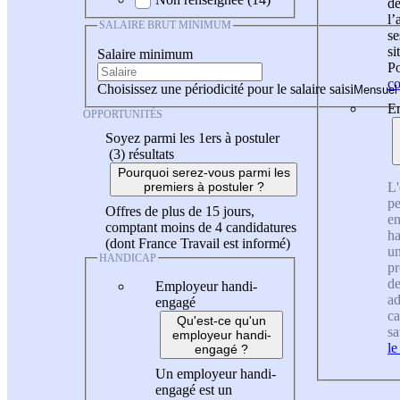
de
l
SALAIRE BRUT MINIMUM
se
si
Salaire minimum
Po
co
Choisissez une périodicité pour le salaire saisi
En
OPPORTUNITÉS
Soyez parmi les 1ers à postuler
(3)
résultats
Pourquoi serez-vous parmi les
L'
premiers à postuler ?
pe
Offres de plus de 15 jours,
en
comptant moins de 4 candidatures
ha
(dont France Travail est informé)
un
HANDICAP
pr
de
Employeur handi-
ad
engagé
ca
Qu'est-ce qu'un
sa
employeur handi-
le
engagé ?
Un employeur handi-
engagé est un