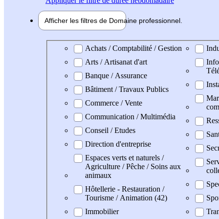
Appliquer
le filtre de durée hebdomadaire
Afficher les filtres de
Domaine pro
fessionnel
Domaine professionel
Achats / Comptabilité / Gestion
Indu
Arts / Artisanat d'art
Info
Tél
Banque / Assurance
Inst
Bâtiment / Travaux Publics
Mark
Commerce / Vente
com
Communication / Multimédia
Res
Conseil / Etudes
San
Direction d'entreprise
Secr
Espaces verts et naturels /
Serv
Agriculture / Pêche / Soins aux
coll
animaux
Spe
Hôtellerie - Restauration /
Tourisme / Animation (42)
Spo
Immobilier
Tran