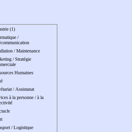
strie (1)
rmatique /
écommunication
allation / Maintenance
eting / Stratégie
merciale
sources Humaines
té
étariat / Assistanat
ices à la personne / à la
ectivité
ctacle
rt
sport / Logistique