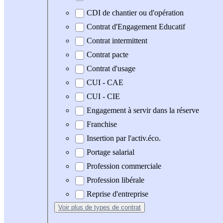
CDI de chantier ou d'opération
Contrat d'Engagement Educatif
Contrat intermittent
Contrat pacte
Contrat d'usage
CUI - CAE
CUI - CIE
Engagement à servir dans la réserve
Franchise
Insertion par l'activ.éco.
Portage salarial
Profession commerciale
Profession libérale
Reprise d'entreprise
Voir plus
de types de contrat