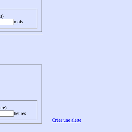
s)
mois
ure)
heures
Créer une alerte