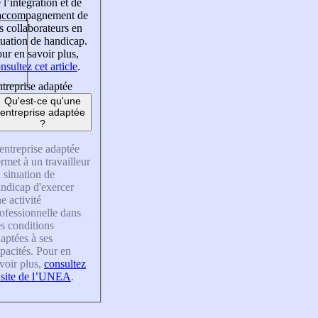
 l’intégration et de
’accompagnement de
s collaborateurs en
tuation de handicap.
ur en savoir plus,
nsultez cet article
.
treprise adaptée
Qu'est-ce qu'une
entreprise adaptée
?
entreprise adaptée
rmet à un travailleur
 situation de
ndicap d'exercer
e activité
ofessionnelle dans
s conditions
aptées à ses
pacités. Pour en
voir plus,
consultez
 site de l’UNEA
.